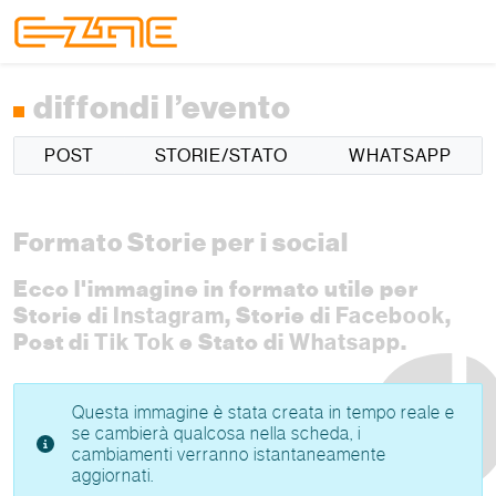
Skip to content
Skip to footer
Menu
diffondi l’evento
POST
STORIE/STATO
WHATSAPP
Formato Storie per i social
Ecco l'immagine in formato utile per
Storie di
Instagram
, Storie di
Facebook
,
Post di
Tik Tok
e Stato di
Whatsapp
.
Questa immagine è stata creata in tempo reale e
se cambierà qualcosa nella scheda, i
cambiamenti verranno istantaneamente
aggiornati.