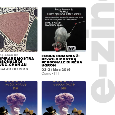
ng-chan An
FOCUS ROMANIA 2:
SPIRARE MOSTRA
RE-WILD MOSTRA
RSONALE DI
PERSONALE DI RÉKA
UNG-CHAN AN
UGRON
Set-01 Ott 2016
03-21 Mag 2016
Como - IT []