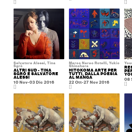
[]
[]
Salvatore Alessi, Tina
Marco Nereo Rotelli, Yukio
You
Sgrò
Shinohara
RE
ALTRI SUD - TINA
HITOKOMA ARTE PER
PE
SGRÒ E SALVATORE
TUTTI, DALLA POESIA
YO
ALESSI
AL MANGA
08 
10 Nov-03 Dic 2016
22 Ott-27 Nov 2016
[]
[]
[]