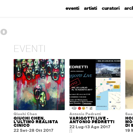
eventi
artisti
curatori
arc
mo
EVENTI
Qiuchi Chen
Antonio Pedretti
Sea
QIUCHI CHEN,
VARIGOTTI LIVE -
HO
L'ULTIMO REALISTA
ANTONIO PEDRETTI
MO
CINICO
DI
22 Lug-13 Ago 2017
22 Set-28 Ott 2017
19 
[]