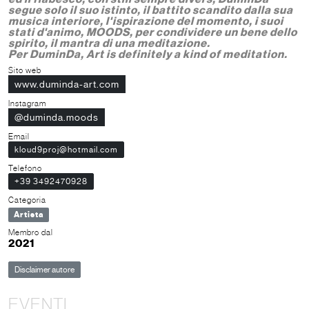
segue solo il suo istinto, il battito scandito dalla sua
musica interiore, l'ispirazione del momento, i suoi
stati d'animo, MOODS, per condividere un bene dello
spirito, il mantra di una meditazione.
Per DuminDa, Art is definitely a kind of meditation.
Sito web
www.duminda-art.com
Instagram
@duminda.moods
Email
kloud9proj@hotmail.com
Telefono
+39 3492470928
Categoria
Artista
Membro dal
2021
Disclaimer autore
EVENTI