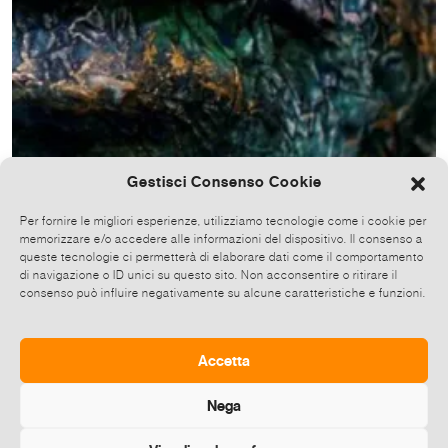
Gestisci Consenso Cookie
Per fornire le migliori esperienze, utilizziamo tecnologie come i cookie per
memorizzare e/o accedere alle informazioni del dispositivo. Il consenso a
queste tecnologie ci permetterà di elaborare dati come il comportamento
di navigazione o ID unici su questo sito. Non acconsentire o ritirare il
consenso può influire negativamente su alcune caratteristiche e funzioni.
DuminDa
SPAZIO I DUMINDA I XMAS OPEN STUDIO
Accetta
16-23 Dic 2021
SPAZIO I DuminDa
Roma [RM]
Nega