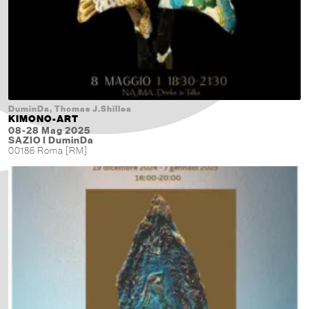
DuminDa, Thomas J.Shillea
KIMONO-ART
08-28 Mag 2025
SAZIO I DuminDa
00186 Roma [RM]