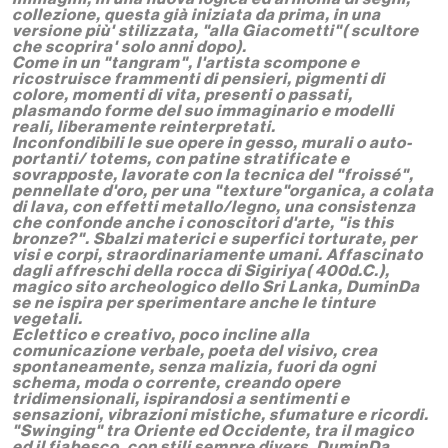
collezione, questa già iniziata da prima, in una
versione più' stilizzata, "alla Giacometti"( scultore
che scoprira' solo anni dopo).
Come in un "tangram", l'artista scompone e
ricostruisce frammenti di pensieri, pigmenti di
colore, momenti di vita, presenti o passati,
plasmando forme del suo immaginario e modelli
reali, liberamente reinterpretati.
Inconfondibili le sue opere in gesso, murali o auto-
portanti/ totems, con patine stratificate e
sovrapposte, lavorate con la tecnica del "froissé",
pennellate d'oro, per una "texture"organica, a colata
di lava, con effetti metallo/legno, una consistenza
che confonde anche i conoscitori d'arte, "is this
bronze?". Sbalzi materici e superfici torturate, per
visi e corpi, straordinariamente umani. Affascinato
dagli affreschi della rocca di Sigiriya( 400d.C.),
magico sito archeologico dello Sri Lanka, DuminDa
se ne ispira per sperimentare anche le tinture
vegetali.
Eclettico e creativo, poco incline alla
comunicazione verbale, poeta del visivo, crea
spontaneamente, senza malizia, fuori da ogni
schema, moda o corrente, creando opere
tridimensionali, ispirandosi a sentimenti e
sensazioni, vibrazioni mistiche, sfumature e ricordi.
"Swinging" tra Oriente ed Occidente, tra il magico
ed il fiabesco, con stili sempre divers, DuminDa