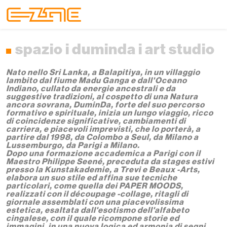
Skip to content
Skip to footer
Menu
spazio i duminda i art studio
Nato nello Sri Lanka, a Balapitiya, in un villaggio
lambito dal fiume Madu Ganga e dall'Oceano
Indiano, cullato da energie ancestrali e da
suggestive tradizioni, al cospetto di una Natura
ancora sovrana, DuminDa, forte del suo percorso
formativo e spirituale, inizia un lungo viaggio, ricco
di coincidenze significative, cambiamenti di
carriera, e piacevoli imprevisti, che lo porterà, a
partire dal 1998, da Colombo a Seul, da Milano a
Lussemburgo, da Parigi a Milano.
Dopo una formazione accademica a Parigi con il
Maestro Philippe Seené, preceduta da stages estivi
presso la Kunstakademie, a Trevi e Beaux -Arts,
elabora un suo stile ed affina sue tecniche
particolari, come quella dei PAPER MOODS,
realizzati con il découpage -collage, ritagli di
giornale assemblati con una piacevolissima
estetica, esaltata dall'esotismo dell'alfabeto
cingalese, con il quale ricompone storie ed
immagini, in una nuova logica ed armonia di segni,