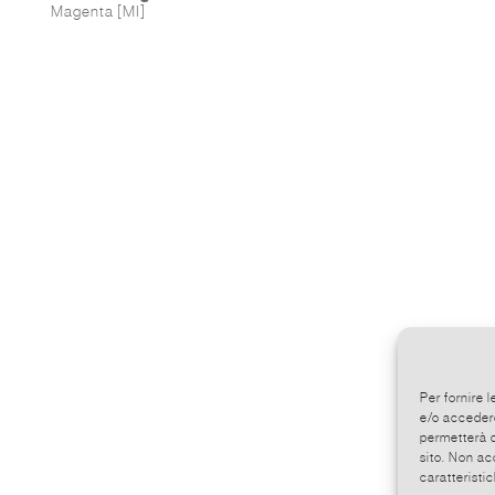
Magenta [MI]
Per fornire 
e/o accedere
permetterà d
sito. Non ac
caratteristic