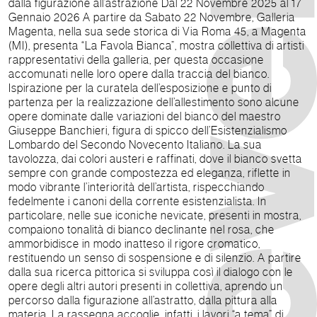
dalla figurazione all’astrazione Dal 22 Novembre 2025 al 17
Gennaio 2026 A partire da Sabato 22 Novembre, Galleria
Magenta, nella sua sede storica di Via Roma 45, a Magenta
(MI), presenta “La Favola Bianca”, mostra collettiva di artisti
rappresentativi della galleria, per questa occasione
accomunati nelle loro opere dalla traccia del bianco.
Ispirazione per la curatela dell’esposizione e punto di
partenza per la realizzazione dell’allestimento sono alcune
opere dominate dalle variazioni del bianco del maestro
Giuseppe Banchieri, figura di spicco dell’Esistenzialismo
Lombardo del Secondo Novecento Italiano. La sua
tavolozza, dai colori austeri e raffinati, dove il bianco svetta
sempre con grande compostezza ed eleganza, riflette in
modo vibrante l’interiorità dell’artista, rispecchiando
fedelmente i canoni della corrente esistenzialista. In
particolare, nelle sue iconiche nevicate, presenti in mostra,
compaiono tonalità di bianco declinante nel rosa, che
ammorbidisce in modo inatteso il rigore cromatico,
restituendo un senso di sospensione e di silenzio. A partire
dalla sua ricerca pittorica si sviluppa così il dialogo con le
opere degli altri autori presenti in collettiva, aprendo un
percorso dalla figurazione all’astratto, dalla pittura alla
materia. La rassegna accoglie, infatti, i lavori “a tema” di