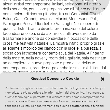
alcuni artisti contemporanei italiani, selezionati all’interno
della scuderia, per la loro propensione all’utilizzo del bianco
come colore di ricerca pittorica, fra cui Corsanini, D’Auria,
Falco, Gatti, Grandi, Lovadina, Manini, Montesano, Polli,
Parmigiani, Pessa, Ubertiello e Vanzaghi. Nelle opere di
questi artisti, il bianco diventa promanazione del colore,
facendosi uno spazio da abitare, da attraversare o da
trasformare e anche da condividere in occasione delle
prossime festività natalizie. La mostra infatti, proprio grazie
al legame simbolico del bianco con la luce e la purezza, si
sposa con l’atmosfera contemplativa del Natale. All’interno
della mostra, nella novelty room della galleria, sala destinata
ad accogliere le nuove proposte e promesse dell’arte
contemporanea, prende corpo anche la small exhibition dal
titolo GLITTERING SOULS dell’artista Antonio Murgia. Le
sue opere in stile “new pop”, dai colori sgargianti e in voluta
Gestisci Consenso Cookie
contrapposizione al bianco di sottofondo, mettono in scena
l’abbinamento fra armonia e caos. L’armonia è generata dai
Per fornire le migliori esperienze, utilizziamo tecnologie come i cookie per
volti femminili di memoria rinascimentale e il caos è la
memorizzare e/o accedere alle informazioni del dispositivo. Il consenso a
risultante di colori caldi e freddi, saldati da una tecnica
queste tecnologie ci permetterà di elaborare dati come il comportamento
di navigazione o ID unici su questo sito. Non acconsentire o ritirare il
capace di riunire materiali eterogenei, come stoffa, glitter,
consenso può influire negativamente su alcune caratteristiche e funzioni.
olio, acrilico e smalto. Ingresso libero. Vernice con cocktail