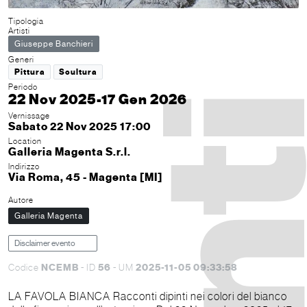
Tipologia
Artisti
Giuseppe Banchieri
Generi
Pittura
Scultura
Periodo
22 Nov 2025-17 Gen 2026
Vernissage
Sabato 22 Nov 2025 17:00
Location
Galleria Magenta S.r.l.
Indirizzo
Via Roma, 45 - Magenta [MI]
Autore
Galleria Magenta
Disclaimer evento
NCEMB
56
2025-11-05 09:33:58
Codice
- ID
- UM
LA FAVOLA BIANCA Racconti dipinti nei colori del bianco