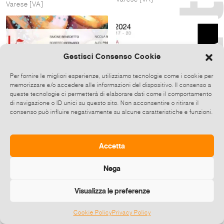
Varese [VA]
Gestisci Consenso Cookie
Per fornire le migliori esperienze, utilizziamo tecnologie come i cookie per
memorizzare e/o accedere alle informazioni del dispositivo. Il consenso a
queste tecnologie ci permetterà di elaborare dati come il comportamento
di navigazione o ID unici su questo sito. Non acconsentire o ritirare il
consenso può influire negativamente su alcune caratteristiche e funzioni.
Artisti vari
Artisti vari
IN-LEAF
<20 15X15/20X20
27 Set-25 Ott 2025
06 Giu-27 Lug 2024
Accetta
Galleria PUNTO SULL'ARTE
Galleria PUNTO SULL'ARTE
Varese [VA]
Varese [VA]
Nega
Visualizza le preferenze
Cookie Policy
Privacy Policy
©
2026 E-zine