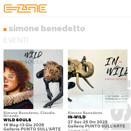
Skip to content
Skip to footer
Menu
simone benedetto
EVENTI
Simone Benedetto, Claudia
Simone Benedetto
Giraudo
IN-WILD
WILD SOULS
27 Set-25 Ott 2025
16 Mag-13 Giu 2026
Galleria PUNTO SULL'ARTE
Galleria PUNTO SULL'ARTE
Varese [VA]