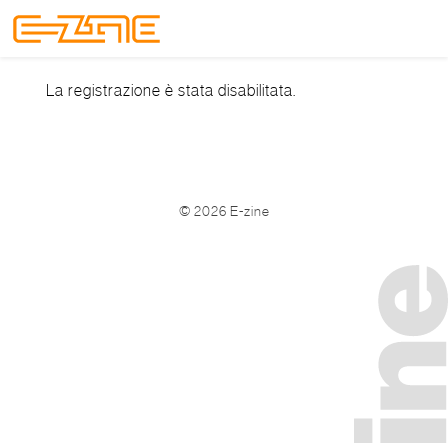
Skip to content
Skip to footer
Menu
La registrazione è stata disabilitata.
©
2026 E-zine