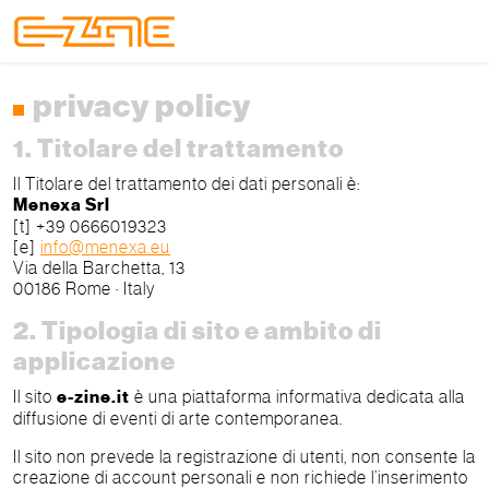
Skip to content
Skip to footer
Menu
privacy policy
1. Titolare del trattamento
Il Titolare del trattamento dei dati personali è:
Menexa Srl
[t] +39 0666019323
[e]
info@menexa.eu
Via della Barchetta, 13
00186 Rome · Italy
2. Tipologia di sito e ambito di
applicazione
Il sito
e-zine.it
è una piattaforma informativa dedicata alla
diffusione di eventi di arte contemporanea.
Il sito non prevede la registrazione di utenti, non consente la
creazione di account personali e non richiede l’inserimento