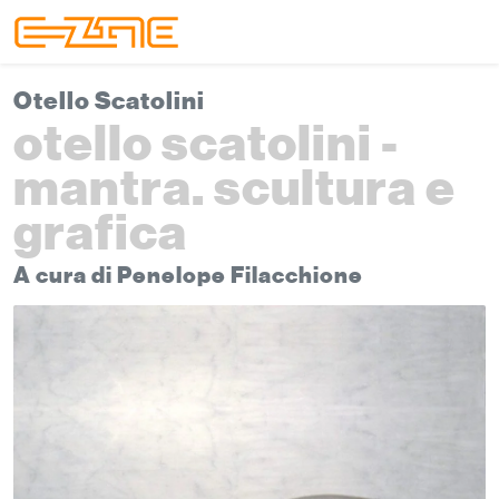
Skip to content
Skip to footer
Menu
Otello Scatolini
otello scatolini -
mantra. scultura e
grafica
A cura di Penelope Filacchione