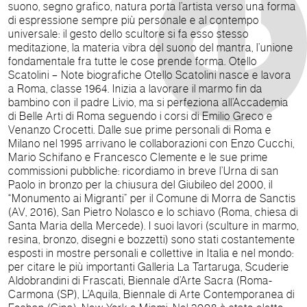
suono, segno grafico, natura porta l’artista verso una forma
di espressione sempre più personale e al contempo
universale: il gesto dello scultore si fa esso stesso
meditazione, la materia vibra del suono del mantra, l’unione
fondamentale fra tutte le cose prende forma. Otello
Scatolini – Note biografiche Otello Scatolini nasce e lavora
a Roma, classe 1964. Inizia a lavorare il marmo fin da
bambino con il padre Livio, ma si perfeziona all’Accademia
di Belle Arti di Roma seguendo i corsi di Emilio Greco e
Venanzo Crocetti. Dalle sue prime personali di Roma e
Milano nel 1995 arrivano le collaborazioni con Enzo Cucchi,
Mario Schifano e Francesco Clemente e le sue prime
commissioni pubbliche: ricordiamo in breve l’Urna di san
Paolo in bronzo per la chiusura del Giubileo del 2000, il
“Monumento ai Migranti” per il Comune di Morra de Sanctis
(AV, 2016), San Pietro Nolasco e lo schiavo (Roma, chiesa di
Santa Maria della Mercede). I suoi lavori (sculture in marmo,
resina, bronzo, disegni e bozzetti) sono stati costantemente
esposti in mostre personali e collettive in Italia e nel mondo:
per citare le più importanti Galleria La Tartaruga, Scuderie
Aldobrandini di Frascati, Biennale d’Arte Sacra (Roma-
Carmona (SP), L’Aquila, Biennale di Arte Contemporanea di