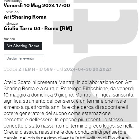
Vernissage
Venerdì 10 Mag 2024 17:00
Location
ArtSharing Roma
Indirizzo
Giulio Tarra 64 - Roma [RM]
Autore
Art Sharing Roma
Disclaimer evento
ZTEMH
589
2024-04-30 20:26:21
Codice
- ID
- UM
Otello Scatolini presenta Mantra: in collaborazione con Art
Sharing Roma e a cura di Penelope Filacchione, da venerdì
10 maggio a domenica 9 giugno. Mantra, in lingua sanscrita,
significa strumento del pensiero: è un termine che risale
almeno a quattromila anni fa e che cerca di raccontare il
potere generatore del suono come esternazione
percettibile dell’essere. In epoche più recenti, lo stesso
concetto è stato riassunto nel termine greco logos: se nella
Grecia classica riassume le due condizioni di pensiero e
parola, nel cristianesimo diventa l’atto volitivo di Dio che si