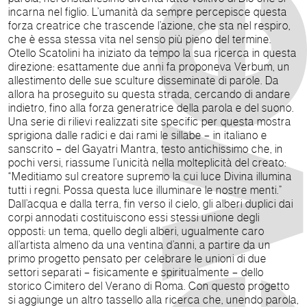
incarna nel figlio. L’umanità da sempre percepisce questa
forza creatrice che trascende l’azione, che sta nel respiro,
che è essa stessa vita nel senso più pieno del termine.
Otello Scatolini ha iniziato da tempo la sua ricerca in questa
direzione: esattamente due anni fa proponeva Verbum, un
allestimento delle sue sculture disseminate di parole. Da
allora ha proseguito su questa strada, cercando di andare
indietro, fino alla forza generatrice della parola e del suono.
Una serie di rilievi realizzati site specific per questa mostra
sprigiona dalle radici e dai rami le sillabe – in italiano e
sanscrito – del Gayatri Mantra, testo antichissimo che, in
pochi versi, riassume l’unicità nella molteplicità del creato:
“Meditiamo sul creatore supremo la cui luce Divina illumina
tutti i regni. Possa questa luce illuminare le nostre menti.”
Dall’acqua e dalla terra, fin verso il cielo, gli alberi duplici dai
corpi annodati costituiscono essi stessi unione degli
opposti: un tema, quello degli alberi, ugualmente caro
all’artista almeno da una ventina d’anni, a partire da un
primo progetto pensato per celebrare le unioni di due
settori separati – fisicamente e spiritualmente – dello
storico Cimitero del Verano di Roma. Con questo progetto
si aggiunge un altro tassello alla ricerca che, unendo parola,