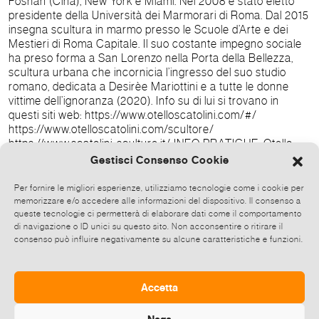
Foshan (Cina), New York e Miami. Nel 2008 è stato eletto
presidente della Università dei Marmorari di Roma. Dal 2015
insegna scultura in marmo presso le Scuole d’Arte e dei
Mestieri di Roma Capitale. Il suo costante impegno sociale
ha preso forma a San Lorenzo nella Porta della Bellezza,
scultura urbana che incornicia l’ingresso del suo studio
romano, dedicata a Desirèe Mariottini e a tutte le donne
vittime dell’ignoranza (2020). Info su di lui si trovano in
questi siti web: https://www.otelloscatolini.com/#/
https://www.otelloscatolini.com/scultore/
https://www.scatolini-sculture.it/ INFO PRATICHE: Otello
Scatolini, Mantra A cura di Penelope Filacchione
Gestisci Consenso Cookie
ArtSharing Roma, via Giulio Tarra 64 – 00151 Roma Da
venerdì 10 maggio a domenica 9 giugno 2024 Opening: 10
Per fornire le migliori esperienze, utilizziamo tecnologie come i cookie per
maggio ore 17.00-21.00 Ingresso libero Orari di visita: dal
memorizzare e/o accedere alle informazioni del dispositivo. Il consenso a
martedì al sabato h.17.00-20.00 Nei giorni dal 7 al 9 giugno
queste tecnologie ci permetterà di elaborare dati come il comportamento
di navigazione o ID unici su questo sito. Non acconsentire o ritirare il
la mostra ospiterà le opere degli allievi della maestra
consenso può influire negativamente su alcune caratteristiche e funzioni.
Serena Luongo del corso di micro-scultura orafa in cera
persa: le sculture in marmo e resina di Otello Scatolini si
confronteranno con le più piccole opere preziose degli
allievi orafi per un dialogo singolare e proficuo. Contatti:
Accetta
artsharing.roma@gmail.com