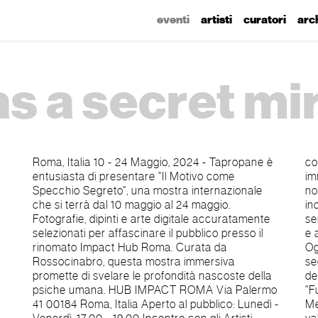
eventi
artisti
curatori
arc
as a secret mi
Roma, Italia 10 - 24 Maggio, 2024 - Tapropane è
come Specchio Segreto" invita i visitatori ad
entusiasta di presentare "Il Motivo come
immergersi in immagini paradossali, evocando
Specchio Segreto", una mostra internazionale
nostalgia e l'aura enigmatica dell'ignoto. Da scene
che si terrà dal 10 maggio al 24 maggio.
inquietanti che echeggiano i sussurri di ricordi
Fotografie, dipinti e arte digitale accuratamente
semidimenticati a vibranti espressioni di desiderio
selezionati per affascinare il pubblico presso il
e ambizione, alla resilienza nata dal fallimento.
rinomato Impact Hub Roma. Curata da
Ogni opera d'arte funge da specchio che riflette i
Rossocinabro, questa mostra immersiva
segreti più intimi dell'anima. Il 17 Maggio il tema
promette di svelare le profondità nascoste della
del fallimento sarà trattato anche nell'evento
psiche umana. HUB IMPACT ROMA Via Palermo
"FuckUp Nights", celebre iniziativa globale nata in
41 00184 Roma, Italia Aperto al pubblico: Lunedì -
Messico nel 2012, che si concentra sul rivelare il