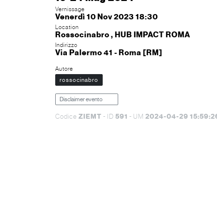
Vernissage
Venerdì 10 Nov 2023 18:30
Location
Rossocinabro , HUB IMPACT ROMA
Indirizzo
Via Palermo 41 - Roma [RM]
Autore
rossocinabro
Disclaimer evento
ZIEMT
591
2024-04-29 15:59:2
Codice
- ID
- UM