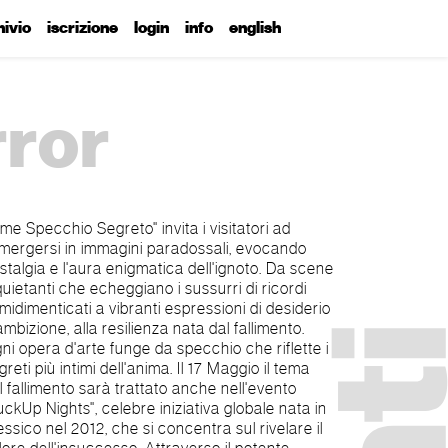
hivio
iscrizione
login
info
english
rror