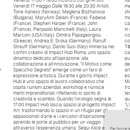
Venerdì, 17:00 - 19:00 Incontro con gli Artisti:
valore dell'insuccesso. Attraverso il potente
Venerdì 17 maggio Dalle 18:30 alle 20:30 Artisti:
medium delle storie personali, le FuckUp Nights
Tone Aaness (Norway), Meglena Bozhanova
sfidano la visione tradizionale del fallimento nel
(Bulgaria), MaryAnn Delani (France), Fadiese
mondo degli affari, rivisitando le sconfitte come
(France), Stephen Harper (France), John
catalizzatori di apprendimento e trasformandole
(France), Pierpaolo Mancinelli (Italy), Laura
in un'opportunità rinascita. Il viaggio attraverso la
Marconi (USA/Italy), Dimitra Papageorgiou
complessità delle emozioni umane vedrà anche il
(Greece), Andrea E. Sroka (Germany), Ranulf
contributo di un'altra forma d'arte: la musica.
Streuff (Germany), Danilo Susi (Italy) Immersa nei
Tōru, nome d'arte di Elia Vitarelli, dopo aver
confini creativi di Impact Hub Roma, uno spazio
calcato i palchi con i "Fiori di Hiroshima" e aver
dinamico dedicato all'ispirazione, alla
pubblicato il suo primo album, "Horror Reality",
collaborazione e all'innovazione, "Il Motivo come
decide di intraprendere un nuovo percorso
Specchio Segreto" emerge come un faro di
artistico, spinto dall'esigenza individuale di
6
espressione artistica. Durante il giorno Impact
esprimersi e confrontarsi con il proprio io.
Hub è uno spazio di lavoro collaborativo che
Muovendosi verso sonorità elettroniche, Tōru
ospita riunioni aziendali, workshop e riunisce
trova un equilibrio tra modernità e profondità nei
menti imprenditoriali, riflettendo lo spirito di
testi, esplorando la sua interiorità. Frutto di
creatività e scambio. Quando l'orologio segna le
questo percorso è il suo secondo album,
17:00 Impact Hub lascia spazio al progetto Impact
"L'incontro", rilasciato il 22 Marzo 2023 per Pulp
Art, trasformando lo spazio in un rifugio per gli
Dischi. Unisciti a noi in questo contesto vivace e
appassionati d'arte e i cercatori d'ispirazione,
nella celebrazione della natura multiforme
aprendo le porte al pubblico per un viaggio
dell'esistenza umana attraverso le opere d'arte di
attraverso l'esperienza umana. Segui Alice e
artisti emergenti italiani e internazionali che
Per fornire 