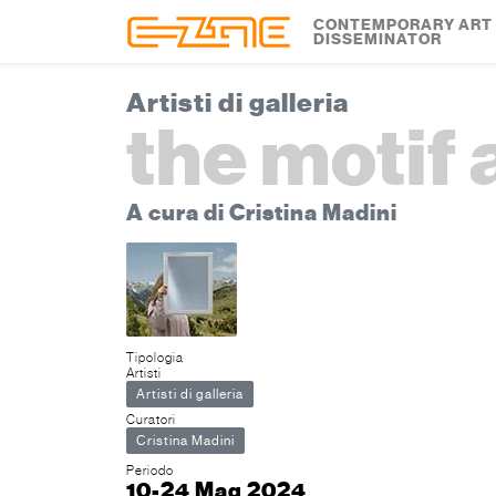
Skip to content
Skip to footer
CONTEMPORARY ART
DISSEMINATOR
Artisti di galleria
the motif 
A cura di Cristina Madini
Tipologia
Artisti
Artisti di galleria
Curatori
Cristina Madini
Periodo
10-24 Mag 2024