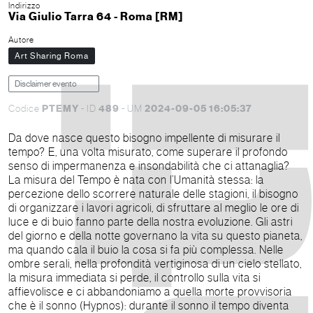
Indirizzo
Via Giulio Tarra 64 - Roma [RM]
Autore
Art Sharing Roma
Disclaimer evento
PTEMY
489
2024-09-05 16:05:37
Codice
- ID
- UM
Da dove nasce questo bisogno impellente di misurare il
tempo? E, una volta misurato, come superare il profondo
senso di impermanenza e insondabilità che ci attanaglia?
La misura del Tempo è nata con l’Umanità stessa: la
percezione dello scorrere naturale delle stagioni, il bisogno
di organizzare i lavori agricoli, di sfruttare al meglio le ore di
luce e di buio fanno parte della nostra evoluzione. Gli astri
del giorno e della notte governano la vita su questo pianeta,
ma quando cala il buio la cosa si fa più complessa. Nelle
ombre serali, nella profondità vertiginosa di un cielo stellato,
la misura immediata si perde, il controllo sulla vita si
affievolisce e ci abbandoniamo a quella morte provvisoria
che è il sonno (Hypnos): durante il sonno il tempo diventa