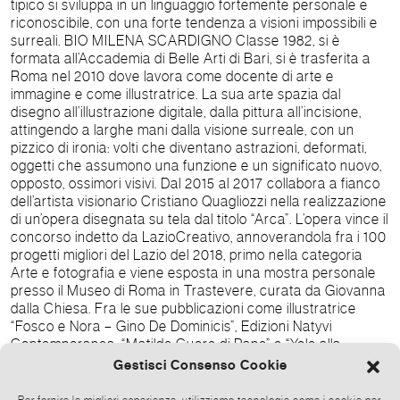
tipico si sviluppa in un linguaggio fortemente personale e
riconoscibile, con una forte tendenza a visioni impossibili e
surreali. BIO MILENA SCARDIGNO Classe 1982, si è
formata all’Accademia di Belle Arti di Bari, si è trasferita a
Roma nel 2010 dove lavora come docente di arte e
immagine e come illustratrice. La sua arte spazia dal
disegno all’illustrazione digitale, dalla pittura all’incisione,
attingendo a larghe mani dalla visione surreale, con un
pizzico di ironia: volti che diventano astrazioni, deformati,
oggetti che assumono una funzione e un significato nuovo,
opposto, ossimori visivi. Dal 2015 al 2017 collabora a fianco
dell’artista visionario Cristiano Quagliozzi nella realizzazione
di un’opera disegnata su tela dal titolo “Arca”. L’opera vince il
concorso indetto da LazioCreativo, annoverandola fra i 100
progetti migliori del Lazio del 2018, primo nella categoria
Arte e fotografia e viene esposta in una mostra personale
presso il Museo di Roma in Trastevere, curata da Giovanna
dalla Chiesa. Fra le sue pubblicazioni come illustratrice
“Fosco e Nora – Gino De Dominicis”, Edizioni Natyvi
Contemporanea, “Matilde Cuore di Pane” e “Yole alla
conquista della Sgrammatica”, Edizioni Errekappa; “Alla
Gestisci Consenso Cookie
ricerca dei dieci comandamenti del genitore” di Tiziana
Franceschini, edizioni UltraLife. Info pratiche Cristiano