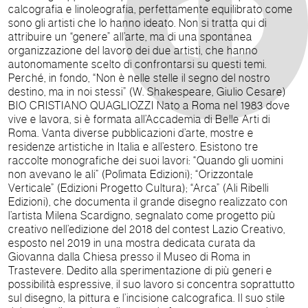
calcografia e linoleografia, perfettamente equilibrato come
sono gli artisti che lo hanno ideato. Non si tratta qui di
attribuire un “genere” all’arte, ma di una spontanea
organizzazione del lavoro dei due artisti, che hanno
autonomamente scelto di confrontarsi su questi temi.
Perché, in fondo, “Non è nelle stelle il segno del nostro
destino, ma in noi stessi” (W. Shakespeare, Giulio Cesare)
BIO CRISTIANO QUAGLIOZZI Nato a Roma nel 1983 dove
vive e lavora, si è formata all’Accademia di Belle Arti di
Roma. Vanta diverse pubblicazioni d’arte, mostre e
residenze artistiche in Italia e all’estero. Esistono tre
raccolte monografiche dei suoi lavori: “Quando gli uomini
non avevano le ali” (Polìmata Edizioni); “Orizzontale
Verticale” (Edizioni Progetto Cultura); “Arca” (Ali Ribelli
Edizioni), che documenta il grande disegno realizzato con
l’artista Milena Scardigno, segnalato come progetto più
creativo nell’edizione del 2018 del contest Lazio Creativo,
esposto nel 2019 in una mostra dedicata curata da
Giovanna dalla Chiesa presso il Museo di Roma in
Trastevere. Dedito alla sperimentazione di più generi e
possibilità espressive, il suo lavoro si concentra soprattutto
sul disegno, la pittura e l’incisione calcografica. Il suo stile