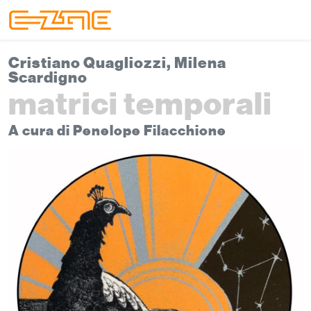
Skip to content
Skip to footer
Menu
Cristiano Quagliozzi, Milena
Scardigno
matrici temporali
A cura di Penelope Filacchione