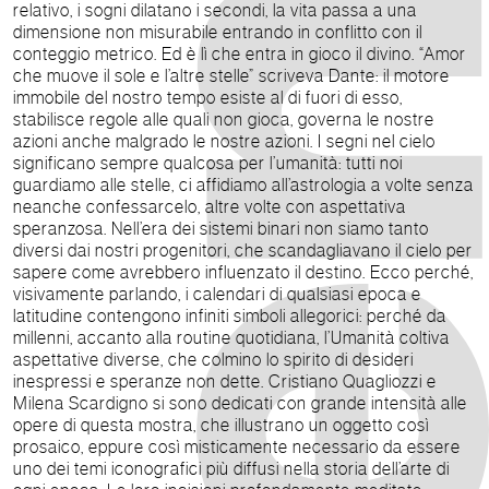
relativo, i sogni dilatano i secondi, la vita passa a una
dimensione non misurabile entrando in conflitto con il
conteggio metrico. Ed è lì che entra in gioco il divino. “Amor
che muove il sole e l’altre stelle” scriveva Dante: il motore
immobile del nostro tempo esiste al di fuori di esso,
stabilisce regole alle quali non gioca, governa le nostre
azioni anche malgrado le nostre azioni. I segni nel cielo
significano sempre qualcosa per l’umanità: tutti noi
guardiamo alle stelle, ci affidiamo all’astrologia a volte senza
neanche confessarcelo, altre volte con aspettativa
speranzosa. Nell’era dei sistemi binari non siamo tanto
diversi dai nostri progenitori, che scandagliavano il cielo per
sapere come avrebbero influenzato il destino. Ecco perché,
visivamente parlando, i calendari di qualsiasi epoca e
latitudine contengono infiniti simboli allegorici: perché da
millenni, accanto alla routine quotidiana, l’Umanità coltiva
aspettative diverse, che colmino lo spirito di desideri
inespressi e speranze non dette. Cristiano Quagliozzi e
Milena Scardigno si sono dedicati con grande intensità alle
opere di questa mostra, che illustrano un oggetto così
prosaico, eppure così misticamente necessario da essere
uno dei temi iconografici più diffusi nella storia dell’arte di