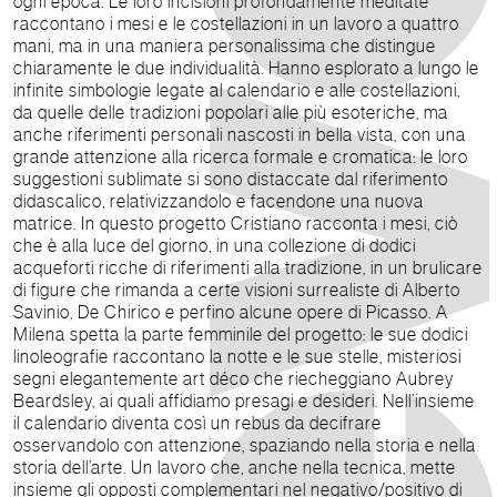
ogni epoca. Le loro incisioni profondamente meditate
raccontano i mesi e le costellazioni in un lavoro a quattro
mani, ma in una maniera personalissima che distingue
chiaramente le due individualità. Hanno esplorato a lungo le
infinite simbologie legate al calendario e alle costellazioni,
da quelle delle tradizioni popolari alle più esoteriche, ma
anche riferimenti personali nascosti in bella vista, con una
grande attenzione alla ricerca formale e cromatica: le loro
suggestioni sublimate si sono distaccate dal riferimento
didascalico, relativizzandolo e facendone una nuova
matrice. In questo progetto Cristiano racconta i mesi, ciò
che è alla luce del giorno, in una collezione di dodici
acqueforti ricche di riferimenti alla tradizione, in un brulicare
di figure che rimanda a certe visioni surrealiste di Alberto
Savinio, De Chirico e perfino alcune opere di Picasso. A
Milena spetta la parte femminile del progetto: le sue dodici
linoleografie raccontano la notte e le sue stelle, misteriosi
segni elegantemente art déco che riecheggiano Aubrey
Beardsley, ai quali affidiamo presagi e desideri. Nell’insieme
il calendario diventa così un rebus da decifrare
osservandolo con attenzione, spaziando nella storia e nella
storia dell’arte. Un lavoro che, anche nella tecnica, mette
insieme gli opposti complementari nel negativo/positivo di