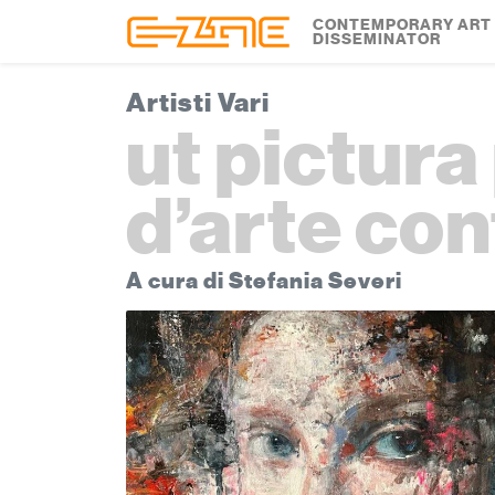
Skip to content
Skip to footer
CONTEMPORARY ART
DISSEMINATOR
Artisti Vari
ut pictura 
d’arte co
A cura di Stefania Severi