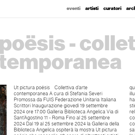
eventi
artisti
curatori
arc
poësis - colle
ntemporanea
Ut pictura poësis Collettiva d’arte
questi “artisti in poesia” non hanno realizzato le
contemporanea A cura di Stefania Severi
illustrazioni delle poesie che hanno scelto, ma
Promossa da FUIS Federazione Unitaria Italiana
hanno creato altrettante poesie “mute”. Queste
Scrittori Inaugurazione giovedì 19 settembre
stimolano l’osservatore il quale, mettendole in
2024 ore 17.00 Galleria Biblioteca Angelica Via di
relazione con quelle “parlanti”, amplia la
Sant’Agostino 11 - Roma Fino al 25 settembre
comunicazione di entrambe così da accostarsi
2024 Dal 19 al 25 settembre 2024 la Galleria della
con sempre più consapevolezza a quella bellezza
Biblioteca Angelica ospiterà la mostra Ut pictura
salvifica di cui il mondo ha sempre più bisogno».