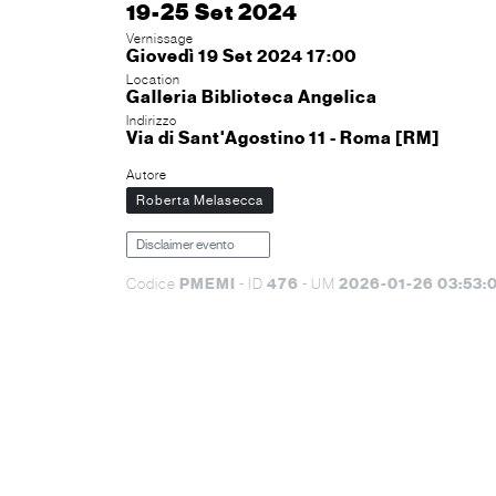
19-25 Set 2024
Vernissage
Giovedì 19 Set 2024 17:00
Location
Galleria Biblioteca Angelica
Indirizzo
Via di Sant'Agostino 11 - Roma [RM]
Autore
Roberta Melasecca
Disclaimer evento
PMEMI
476
2026-01-26 03:53:
Codice
- ID
- UM