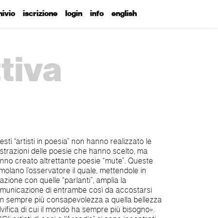
hivio
iscrizione
login
info
english
ttiva