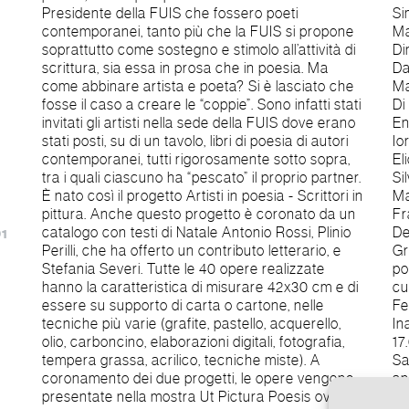
Presidente della FUIS che fossero poeti
Simona Almerini; Claudia Bellocchi / Ruggero
contemporanei, tanto più che la FUIS si propone
Marino; Antonella Cappuccio / Davide Rondoni;
soprattutto come sostegno e stimolo all’attività di
Dino Cucinelli / Barbara Colapietro; Paolo
scrittura, sia essa in prosa che in poesia. Ma
Damiani / Daniela Sacchi; Carolina De Cecco /
come abbinare artista e poeta? Si è lasciato che
Marzia Spinelli; Venera Finocchiaro / Anna Maria
fosse il caso a creare le “coppie”. Sono infatti stati
Di Brina; Giorgio Fiume / Francesca Di Castro;
invitati gli artisti nella sede della FUIS dove erano
Enrico Grasso / Franco Campegiani; Michelino
stati posti, su di un tavolo, libri di poesia di autori
Iorizzo / Francesco Terrone; Antonella Iovinella /
contemporanei, tutti rigorosamente sotto sopra,
Elio Pecora; Gianleonardo Latini / Marco Onofrio;
tra i quali ciascuno ha “pescato” il proprio partner.
Silvana Leonardi / Salvatore Rondello; Sergio
È nato così il progetto Artisti in poesia - Scrittori in
Macchioli / Antonietta Tiberia: Mauro Molinari /
pittura. Anche questo progetto è coronato da un
Francesco Varano; John David O’Brien / Cinzia
catalogo con testi di Natale Antonio Rossi, Plinio
Della Ciana; Mabi Sanna / Raffaello Utzeri; Maria
01
Perilli, che ha offerto un contributo letterario, e
Grazia Tata / Roberto Croce. INFO Ut pictura
Stefania Severi. Tutte le 40 opere realizzate
poësis Collettiva d’arte contemporanea A
hanno la caratteristica di misurare 42x30 cm e di
cura di Stefania Severi Promossa da FUIS
essere su supporto di carta o cartone, nelle
Federazione Unitaria Italiana Scrittori
tecniche più varie (grafite, pastello, acquerello,
Inaugurazione giovedì 19 settembre 2024 ore
olio, carboncino, elaborazioni digitali, fotografia,
17.00 Galleria Biblioteca Angelica Via di
tempera grassa, acrilico, tecniche miste). A
Sant’Agostino 11 - Roma + 39 066840801 - b-
coronamento dei due progetti, le opere vengono
ange@beniculturali.it
presentate nella mostra Ut Pictura Poesis ovvero
wwww.bibliotecaangelica.beniculturali.it Fino al 25