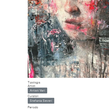
Tipologia
Artisti
Artisti Vari
Curatori
Stefania Severi
Periodo