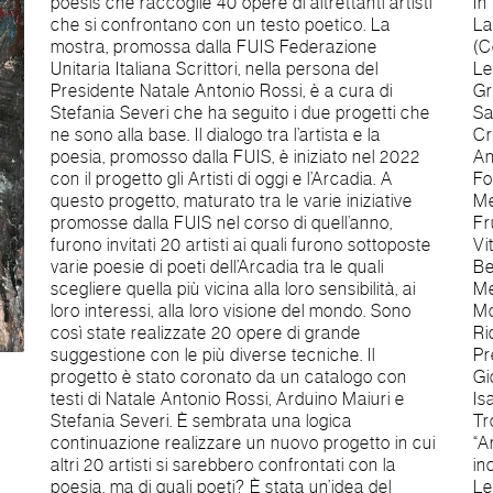
poësis che raccoglie 40 opere di altrettanti artisti
In “Gli artisti di oggi e l’Arcadia” si sono incontrati:
che si confrontano con un testo poetico. La
Laura Barbarini / Maria Maddalena Morelli
mostra, promossa dalla FUIS Federazione
(Corilla Olimpica); Ennio Calabria / Francesco De
Unitaria Italiana Scrittori, nella persona del
Lemène; Lucio Castagneri / Gian Vincenzo
Presidente Natale Antonio Rossi, è a cura di
Gravina; Francesca Cataldi / Jacopo
Stefania Severi che ha seguito i due progetti che
Sannazzaro; Giulio Cavanna / Giovan Mario
ne sono alla base. Il dialogo tra l’artista e la
Crescimbeni; Cristina Crespo / Teresa Bandettini;
poesia, promosso dalla FUIS, è iniziato nel 2022
Anna Dell’Agata / Ludovico Vittorio Savioli
con il progetto gli Artisti di oggi e l’Arcadia. A
Fontana Castelli; Elisabetta Diamanti / Pietro
questo progetto, maturato tra le varie iniziative
Metastasio; Vittorio Fava / Carlo Innocenzo
promosse dalla FUIS nel corso di quell’anno,
Frugoni; Alessandro Finocchiaro / Jacopo
furono invitati 20 artisti ai quali furono sottoposte
Vittorelli; Caterina Giannottu / Aurelio de’ Giorgi
varie poesie di poeti dell’Arcadia tra le quali
Bertola; Massimiliano Kormüller / Pietro
scegliere quella più vicina alla loro sensibilità, ai
Metastasio; Maria Pia Michieletto / Vincenzo
loro interessi, alla loro visione del mondo. Sono
Monti; Casare Mirabella / Giovanni Pindemonte;
così state realizzate 20 opere di grande
Riccardo Pieroni / Vincenzo Leonio; Massimo
suggestione con le più diverse tecniche. Il
Preca / Carlo Maria Maggi; Tania Russo /
progetto è stato coronato da un catalogo con
Giovanni Meli; Placido Scandurra / Giovanni Meli;
testi di Natale Antonio Rossi, Arduino Maiuri e
Isabella Tirelli / Irene Parenti Duclos; Sandro
Stefania Severi. È sembrata una logica
Trotti / Giambattista Felice Zappi. Nel progetto
continuazione realizzare un nuovo progetto in cui
“Artisti in poesia - Scrittori in pittura” si sono
altri 20 artisti si sarebbero confrontati con la
incontrati: Annaluce Aglietto / Anita Napolitano;
poesia, ma di quali poeti? È stata un’idea del
Letizia Ardillo / Marco Corsi; Giorgio Bartoli /