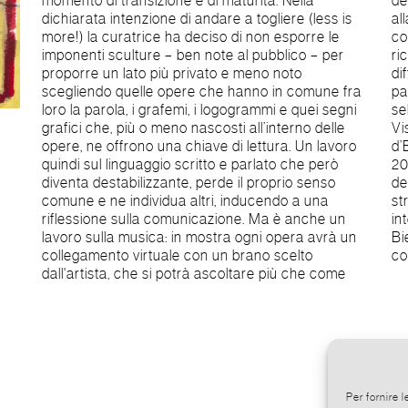
momento di transizione e di maturità. Nella
dei linguaggi rivolge una particolare attenzione
dichiarata intenzione di andare a togliere (less is
alla relazione tra arte e architettura. Nel 2009
more!) la curatrice ha deciso di non esporre le
con il gruppo “Arte Architettura Territorio”. svolge
imponenti sculture – ben note al pubblico – per
ricerche tra arte visiva e social network in
proporre un lato più privato e meno noto
differenti contesti (didattici, urbani, nella natura),
scegliendo quelle opere che hanno in comune fra
partecipando con l’opera “Salomè a Skopje”
loro la parola, i grafemi, i logogrammi e quei segni
selezionata prima classificata per la sezione Arti
grafici che, più o meno nascosti all’interno delle
Visive Roma alla Biennale dei Giovani Artisti
opere, ne offrono una chiave di lettura. Un lavoro
d’Europa e del Mediterraneo / Biennale di Skopje
quindi sul linguaggio scritto e parlato che però
2009. Espone a partire dal 2008 sia nell’ambito
diventa destabilizzante, perde il proprio senso
dell’oreficeria contemporanea, sia nell’ambito più
comune e ne individua altri, inducendo a una
strettamente artistico, sia in Italia sia in ambito
riflessione sulla comunicazione. Ma è anche un
internazionale, partecipando a più riprese alla
lavoro sulla musica: in mostra ogni opera avrà un
Biennale di Architettura di Venezia con il gruppo
collegamento virtuale con un brano scelto
co
dall'artista, che si potrà ascoltare più che come
Per fornire 