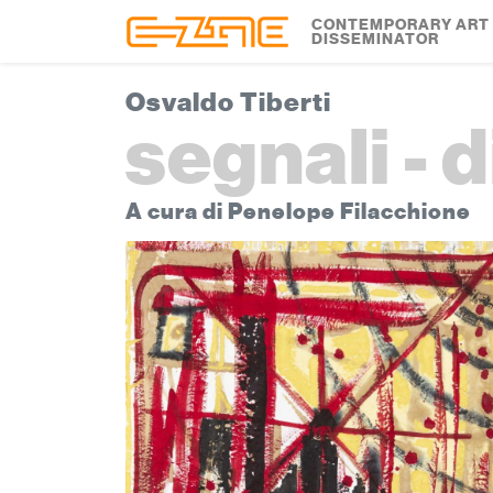
Skip to content
Skip to footer
CONTEMPORARY ART
DISSEMINATOR
Osvaldo Tiberti
segnali - d
A cura di Penelope Filacchione