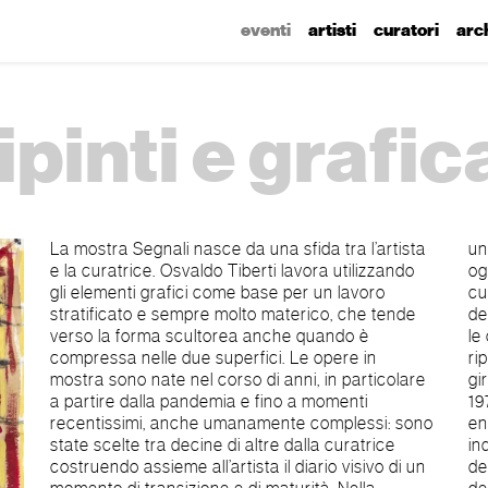
eventi
artisti
curatori
arc
ipinti e grafic
La mostra Segnali nasce da una sfida tra l’artista
una colonna sonora, come il suono emanato da
e la curatrice. Osvaldo Tiberti lavora utilizzando
ogni singola opera. Quella proposta dalla
gli elementi grafici come base per un lavoro
curatrice è una visione inedita del lavoro
stratificato e sempre molto materico, che tende
dell’artista, quasi un’indagine su ciò che sta dietro
verso la forma scultorea anche quando è
le opere, sul pensiero e l’azione che le generano,
compressa nelle due superfici. Le opere in
riportandolo affettuosamente alle origini per
mostra sono nate nel corso di anni, in particolare
girare pagina. OSVALDO TIBERTI – BIO Tivoli
a partire dalla pandemia e fino a momenti
1978, dopo la formazione artistica dal 2000 è
recentissimi, anche umanamente complessi: sono
entrato a far parte del raggruppamento di artisti
state scelte tra decine di altre dalla curatrice
indipendenti, processo collettivo di ricerca
costruendo assieme all’artista il diario visivo di un
denominato Com.plot S.Y.S.tem, che nella pluralità