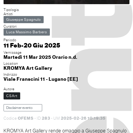
Tipologia
Artisti
Giuseppe Spagnulo
Curatori
Luca Massimo Barbero
Periodo
11 Feb-20 Giu 2025
Vernissage
Martedì 11 Mar 2025 Orario n.d.
Location
KROMYA Art Gallery
Indirizzo
Viale Franscini 11 - Lugano [EE]
Autore
CSArt
Disclaimer evento
OFEMS
283
2025-02-26 10:19:35
Codice
- ID
- UM
KROMYA Art Gallery rende omaggio a Giuseppe Spagnulo