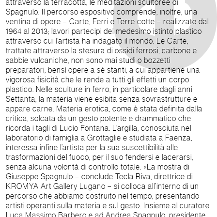
attraverso la terracotta, le meditazioni scultoree di
Spagnulo. Il percorso espositivo comprende, inoltre, una
ventina di opere – Carte, Ferri e Terre cotte – realizzate dal
1964 al 2013; lavori partecipi del medesimo istinto plastico
attraverso cui l’artista ha indagato il mondo. Le Carte,
trattate attraverso la stesura di ossidi ferrosi, carbone e
sabbie vulcaniche, non sono mai studi o bozzetti
preparatori, bensì opere a sé stanti, a cui appartiene una
vigorosa fisicità che le rende a tutti gli effetti un corpo
plastico. Nelle sculture in ferro, in particolare dagli anni
Settanta, la materia viene esibita senza sovrastrutture e
appare carne. Materia erotica, come è stata definita dalla
critica, solcata da un gesto potente e drammatico che
ricorda i tagli di Lucio Fontana. L’argilla, conosciuta nel
laboratorio di famiglia a Grottaglie e studiata a Faenza,
interessa infine l’artista per la sua suscettibilità alle
trasformazioni del fuoco, per il suo fendersi e lacerarsi,
senza alcuna volontà di controllo totale. «La mostra di
Giuseppe Spagnulo – conclude Tecla Riva, direttrice di
KROMYA Art Gallery Lugano – si colloca all’interno di un
percorso che abbiamo costruito nel tempo, presentando
artisti operanti sulla materia e sul gesto. Insieme al curatore
Luca Massimo Barbero e ad Andrea Spagnulo, presidente