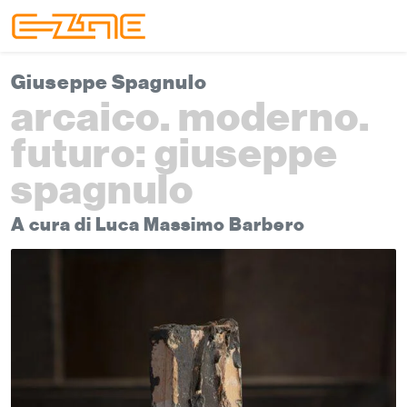
Skip to content
Skip to footer
Menu
Giuseppe Spagnulo
arcaico. moderno.
futuro: giuseppe
spagnulo
A cura di Luca Massimo Barbero