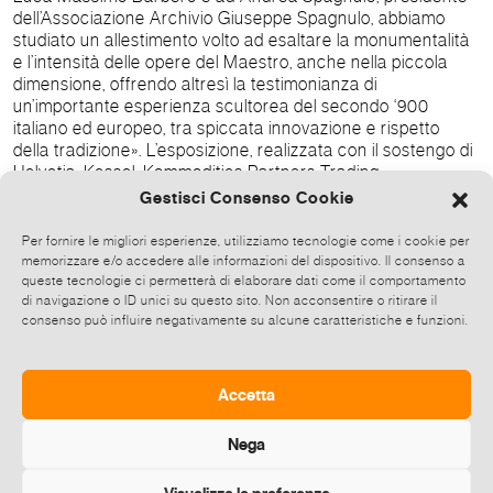
dell’Associazione Archivio Giuseppe Spagnulo, abbiamo
studiato un allestimento volto ad esaltare la monumentalità
e l’intensità delle opere del Maestro, anche nella piccola
dimensione, offrendo altresì la testimonianza di
un’importante esperienza scultorea del secondo ‘900
italiano ed europeo, tra spiccata innovazione e rispetto
della tradizione». L’esposizione, realizzata con il sostengo di
Helvetia, Kessel, Kommodities Partners Trading
Investments, OLG Fine Art Logistic, Sense Immaterial
Gestisci Consenso Cookie
Reality e SIGE Consulenza, è accompagnata da una
monografia disponibile in Galleria con il saggio critico di
Per fornire le migliori esperienze, utilizziamo tecnologie come i cookie per
Luca Massimo Barbero e la documentazione fotografica
memorizzare e/o accedere alle informazioni del dispositivo. Il consenso a
dele opere esposte. KROMYA Art Gallery Lugano rimarrà
queste tecnologie ci permetterà di elaborare dati come il comportamento
di navigazione o ID unici su questo sito. Non acconsentire o ritirare il
aperta al pubblico nei seguenti giorni e orari: da martedì a
consenso può influire negativamente su alcune caratteristiche e funzioni.
venerdì ore 13.00-18.00, sabato su appuntamento, chiusura
pasquale dal 19 al 27 aprile compresi; in data 19 marzo, 1 e
29 maggio, 9 e 19 giugno visite su appuntamento. (T. +41 919
227000, tecla@kromyartgallery.com). Ingresso gratuito. Per
Accetta
informazioni: www.kromyartgallery.com.
Nega