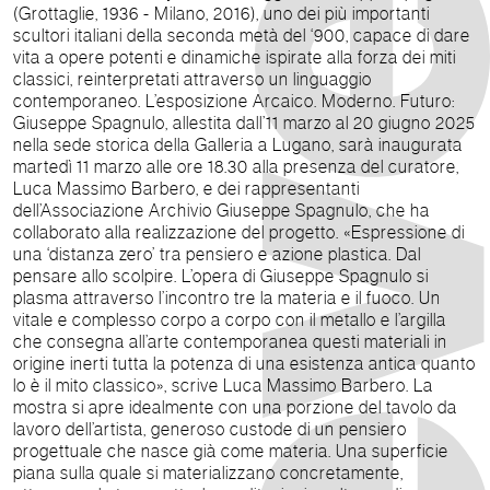
(Grottaglie, 1936 - Milano, 2016), uno dei più importanti
scultori italiani della seconda metà del ‘900, capace di dare
vita a opere potenti e dinamiche ispirate alla forza dei miti
classici, reinterpretati attraverso un linguaggio
contemporaneo. L’esposizione Arcaico. Moderno. Futuro:
Giuseppe Spagnulo, allestita dall’11 marzo al 20 giugno 2025
nella sede storica della Galleria a Lugano, sarà inaugurata
martedì 11 marzo alle ore 18.30 alla presenza del curatore,
Luca Massimo Barbero, e dei rappresentanti
dell’Associazione Archivio Giuseppe Spagnulo, che ha
collaborato alla realizzazione del progetto. «Espressione di
una ‘distanza zero’ tra pensiero e azione plastica. Dal
pensare allo scolpire. L’opera di Giuseppe Spagnulo si
plasma attraverso l’incontro tre la materia e il fuoco. Un
vitale e complesso corpo a corpo con il metallo e l’argilla
che consegna all’arte contemporanea questi materiali in
origine inerti tutta la potenza di una esistenza antica quanto
lo è il mito classico», scrive Luca Massimo Barbero. La
mostra si apre idealmente con una porzione del tavolo da
lavoro dell’artista, generoso custode di un pensiero
progettuale che nasce già come materia. Una superficie
piana sulla quale si materializzano concretamente,