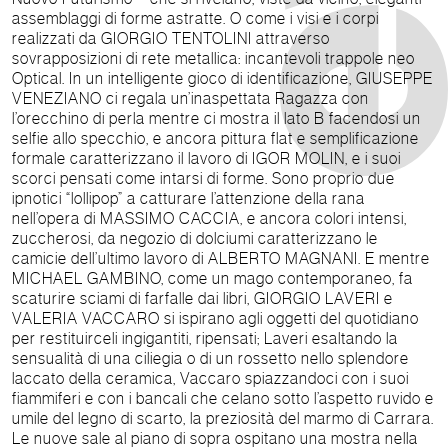
assemblaggi di forme astratte. O come i visi e i corpi
realizzati da GIORGIO TENTOLINI attraverso
sovrapposizioni di rete metallica: incantevoli trappole neo
Optical. In un intelligente gioco di identificazione, GIUSEPPE
VENEZIANO ci regala un’inaspettata Ragazza con
l’orecchino di perla mentre ci mostra il lato B facendosi un
selfie allo specchio, e ancora pittura flat e semplificazione
formale caratterizzano il lavoro di IGOR MOLIN, e i suoi
scorci pensati come intarsi di forme. Sono proprio due
ipnotici “lollipop” a catturare l’attenzione della rana
nell’opera di MASSIMO CACCIA, e ancora colori intensi,
zuccherosi, da negozio di dolciumi caratterizzano le
camicie dell’ultimo lavoro di ALBERTO MAGNANI. E mentre
MICHAEL GAMBINO, come un mago contemporaneo, fa
scaturire sciami di farfalle dai libri, GIORGIO LAVERI e
VALERIA VACCARO si ispirano agli oggetti del quotidiano
per restituirceli ingigantiti, ripensati; Laveri esaltando la
sensualità di una ciliegia o di un rossetto nello splendore
laccato della ceramica, Vaccaro spiazzandoci con i suoi
fiammiferi e con i bancali che celano sotto l’aspetto ruvido e
umile del legno di scarto, la preziosità del marmo di Carrara.
Le nuove sale al piano di sopra ospitano una mostra nella