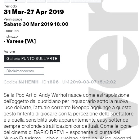
Periodo
31 Mar-27 Apr 2019
Vernissage
Sabato 30 Mar 2019 18:00
Location
Indirizzo
- Varese [VA]
Autore
Galleria PUNTO SULL'ARTE
Disclaimer evento
NJHEMH
1696
2019-03-07 15:12:02
Codice
- ID
- UM
Se la Pop Art di Andy Warhol nasce come estrapolazione
dell’oggetto dal quotidiano per inquadrarlo sotto la nuova
luce dell’arte, l’attuale corrente Neopop aggiunge a questo
gesto l’intento di giocare con la percezione dello spettatore,
e a quella sensibilità solo apparentemente easy sottende
sempre profonde stratificazioni concettuali. Come le icone
del cinema di DARIO BREVI – esponente di punta del
Nuovo Futurismo – che si rivelano, viste da vicino, eleganti