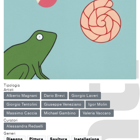
Tipologia
Artisti
Alberto Magnani
Dario Brevi
Giorgio Laveri
Giorgio Tentolini
Giuseppe Veneziano
Igor Molin
Massimo Caccia
Michael Gambino
Valeria Vaccaro
Curatori
Alessandra Redaelli
Generi
Disegno
Pittura
Scultura
Installazione