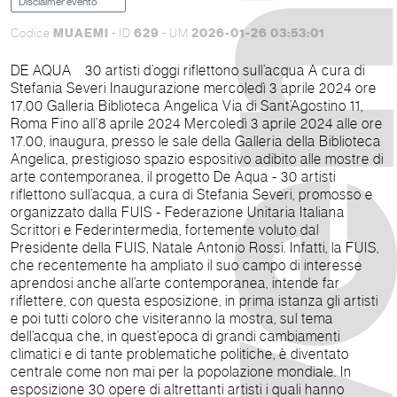
Disclaimer evento
MUAEMI
629
2026-01-26 03:53:01
Codice
- ID
- UM
DE AQUA 30 artisti d’oggi riflettono sull’acqua A cura di
Stefania Severi Inaugurazione mercoledì 3 aprile 2024 ore
17.00 Galleria Biblioteca Angelica Via di Sant’Agostino 11,
Roma Fino all’8 aprile 2024 Mercoledì 3 aprile 2024 alle ore
17.00, inaugura, presso le sale della Galleria della Biblioteca
Angelica, prestigioso spazio espositivo adibito alle mostre di
arte contemporanea, il progetto De Aqua - 30 artisti
riflettono sull’acqua, a cura di Stefania Severi, promosso e
organizzato dalla FUIS - Federazione Unitaria Italiana
Scrittori e Federintermedia, fortemente voluto dal
Presidente della FUIS, Natale Antonio Rossi. Infatti, la FUIS,
che recentemente ha ampliato il suo campo di interesse
aprendosi anche all’arte contemporanea, intende far
riflettere, con questa esposizione, in prima istanza gli artisti
e poi tutti coloro che visiteranno la mostra, sul tema
dell’acqua che, in quest’epoca di grandi cambiamenti
climatici e di tante problematiche politiche, è diventato
centrale come non mai per la popolazione mondiale. In
esposizione 30 opere di altrettanti artisti i quali hanno