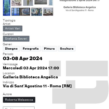
Tipologia
Artisti
Artisti Vari
Curatori
Stefania Severi
Generi
Disegno
Fotografia
Pittura
Scultura
Periodo
03-08 Apr 2024
Vernissage
Mercoledì 03 Apr 2024 17:00
Location
Galleria Biblioteca Angelica
Indirizzo
Via di Sant'Agostino 11 - Roma [RM]
Autore
Roberta Melasecca