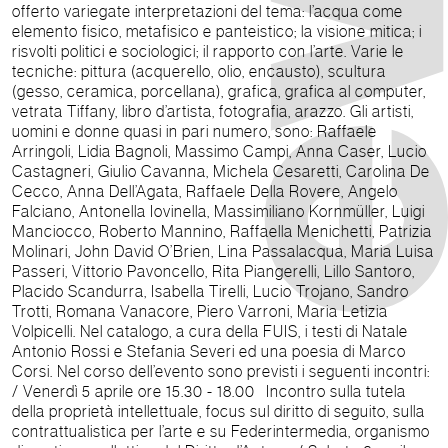
offerto variegate interpretazioni del tema: l’acqua come
elemento fisico, metafisico e panteistico; la visione mitica; i
risvolti politici e sociologici; il rapporto con l’arte. Varie le
tecniche: pittura (acquerello, olio, encausto), scultura
(gesso, ceramica, porcellana), grafica, grafica al computer,
vetrata Tiffany, libro d’artista, fotografia, arazzo. Gli artisti,
uomini e donne quasi in pari numero, sono: Raffaele
Arringoli, Lidia Bagnoli, Massimo Campi, Anna Caser, Lucio
Castagneri, Giulio Cavanna, Michela Cesaretti, Carolina De
Cecco, Anna Dell’Agata, Raffaele Della Rovere, Angelo
Falciano, Antonella Iovinella, Massimiliano Kornmüller, Luigi
Manciocco, Roberto Mannino, Raffaella Menichetti, Patrizia
Molinari, John David O’Brien, Lina Passalacqua, Maria Luisa
Passeri, Vittorio Pavoncello, Rita Piangerelli, Lillo Santoro,
Placido Scandurra, Isabella Tirelli, Lucio Trojano, Sandro
Trotti, Romana Vanacore, Piero Varroni, Maria Letizia
Volpicelli. Nel catalogo, a cura della FUIS, i testi di Natale
Antonio Rossi e Stefania Severi ed una poesia di Marco
Corsi. Nel corso dell’evento sono previsti i seguenti incontri:
/ Venerdì 5 aprile ore 15.30 - 18.00 Incontro sulla tutela
della proprietà intellettuale, focus sul diritto di seguito, sulla
contrattualistica per l’arte e su Federintermedia, organismo