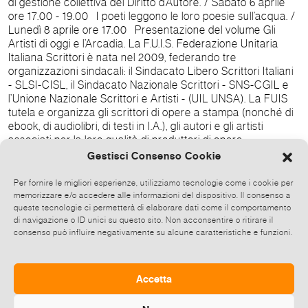
di gestione collettiva del Diritto d’Autore. / Sabato 6 aprile
ore 17.00 - 19.00 I poeti leggono le loro poesie sull’acqua. /
Lunedì 8 aprile ore 17.00 Presentazione del volume Gli
Artisti di oggi e l’Arcadia. La F.U.I.S. Federazione Unitaria
Italiana Scrittori è nata nel 2009, federando tre
organizzazioni sindacali: il Sindacato Libero Scrittori Italiani
- SLSI-CISL, il Sindacato Nazionale Scrittori - SNS-CGIL e
l’Unione Nazionale Scrittori e Artisti - (UIL UNSA). La FUIS
tutela e organizza gli scrittori di opere a stampa (nonché di
ebook, di audiolibri, di testi in I.A.), gli autori e gli artisti
associati per la loro qualità di produttori di opere
dell’ingegno letterario e artistico con la finalità della tutela
Gestisci Consenso Cookie
del loro lavoro professionale e dei loro diritti d’autore. INFO
DE AQUA 30 artisti d’oggi riflettono sull’acqua A cura di
Per fornire le migliori esperienze, utilizziamo tecnologie come i cookie per
Stefania Severi Promossa da FUIS - Federazione Unitaria
memorizzare e/o accedere alle informazioni del dispositivo. Il consenso a
Italiana Scrittori e Federintermedia In collaborazione con
queste tecnologie ci permetterà di elaborare dati come il comportamento
di navigazione o ID unici su questo sito. Non acconsentire o ritirare il
Apriti Sesamo Cooperativa Sociale Onlus Inaugurazione
consenso può influire negativamente su alcune caratteristiche e funzioni.
mercoledì 3 aprile 2024 ore 17.00 Fino all’8 aprile 2024
Orari: tutti i giorni feriali ore 11.00 - 19.00; domenica chiuso
Galleria Biblioteca Angelica Via di Sant’Agostino 11 – Roma
+ 39 066840801 b-ange@beniculturali.it
Accetta
www.bibliotecaangelica.beniculturali.it