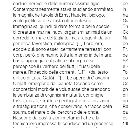
ondine, nereidi, e delle numerosissime figlie.
ceramica, ha realizzato mostre personali su invito
Contemporaneamente stava studiando ammirato
in Belgio, Giappone, Olanda, Korea e Svizzera e
le magnifiche tavole di Ernst Haeckel, biologo,
ha partecipato a scambi culturali in Francia,
zoologo, filosofo e artista ottocentesco.
Giappone e Germania. Ha lavorato nelle giurie del
Immaginava, quindi, di dare forma a delle specie
The Second International Ceramics Art
di creature marine: nuovi organismi animati da un
Competition ‘96 in Korea e della II Rassegna
corredo formale dettagliato, ma alleggeriti da un
Nazionale Biennale di Albisola. Ha realizzato
genetica favolistica, mitologica. [...] Loro, ora,
conferenze in Giappone, Korea, Stati Uniti,
eccole qui: sono esseri certamente terrestri, con
Francia, Belgio e Svizzera. Ha operato come
corpi, però, che hanno tutta la memoria del mare:
designer per la “Nuova Ceramica La Faenza”, la
basta appoggiare il palmo sul corpo e si
SACMI di Imola, FOS di Piero Mazzotti in Faenza
percepisce il riverbero dei flutti, i flussi delle
e le giapponesi Souzan-Gama e Seizan-Tousha di
maree, l’intreccio delle correnti. [...]” (dal testo
Toky-City. Collabora con il Laboratorio Giocare
critico di Luca Catò) “[...] Le opere di Giovanni
con l’Arte del Museo Internazionale delle
Cimatti emergono dal pianeta Oceano come
Ceramiche di Faenza e le sue opere sono
concrezioni morbide e voluttuose che prendono
presenti in vari musei e presenti in pubblicazioni
le sembianze di organismi mutanti, conchiglie,
di livello internazionale. Alla fine degli anni
fossili, coralli, strutture geologiche, in alterazione
novanta sviluppa una nuova metodica di cottura
e trasfigurazione, che conservano le tracce della
Raku che ha chiamato RAKU DOLCE le cui
spuma del mare o del percorso delle onde.
particolarità sono la bassa temperatura di
Nascono da costituzioni metamorfiche e la
estrazione dal forno e la leggera fumigazione. Dal
tecnica loro impressa le conduce ad un processo
1980 tiene workshop a livello internazionale