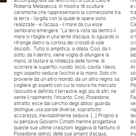
accompagnata dai testi critici di Luca Catò e
riflettendo i giallastri granelli di feldspato e quarzo
Roberta Melasecca. In mostra 18 sculture
e i prismi verdi dei pirosseni. Su di esse l’artista
ceramiche che rappresentano la connessione tra
traccia curve topografiche di superficie isobare
la terra - l’argilla con la quale le opere sono
che forniscono il rilievo del cielo (cit. Gille
realizzate - e l’acqua - il mare da cui esse
Clément) e rileva le impronte di organismi
sembrano emergere. “La terra vista da dentro il
primordiali studiati con il dettaglio macroscopico
mare si ritaglia in una lente d’acqua, lo sguardo si
o misurati con la geometria frattale.” (dal testo
rifrange dietro la cortina dei cristalli di sale
critico di Roberta Melasecca) Durante il
disciolti... Tutto si amplifica, si dilata. Così, da lì
periodo della mostra sono previsti incontri e
sotto, da lì dentro, viene voglia di allungare la
laboratori: il 26 ottobre alle ore 17.30 l’incontro
mano, di tastare la nitidezza delle forme, di
con l’artista Il Tempo e l’Argilla all'interno di Rome
scorrere le superfici: ruvido, liscio, cavità, rilievo,
Art Week e il 28 e 29 ottobre il workshop Terre
ogni aspetto seduce l’occhio e la mano. Solo chi
sottili. Giovanni Cimatti è stato docente all’Istituto
proviene da un altro mondo, da un altro regno, sa
d’Arte di Siena, direttore della Scuola di Disegno e
cogliere gli aspetti con cui la natura ha marcato
Plastica “T. Minardi” di Faenza e docente
l’asciutto e definito il terrestre; egli, più di altri, ne
all’Istituto Statale d’Arte per la Ceramica di
sente il rapimento, l’incanto. Così, Poseidone,
Faenza. Ha iniziato l’attività artistica negli anni
attratto, esce dal cerchio degli abissi: guarda,
settanta sviluppando una personale ricerca sui
distingue, usa parole diverse, soprattutto
rapporti fra forma e superficie rielaborando varie
accarezza, inevitabilmente seduce. [...] Proprio a
tecniche come i decori d’argilla a sangam, il raku,
lui pensava Giovanni Cimatti mentre progettava
le decalcomanie, le terre sigillate e da anni si
queste sue ultime creazioni: leggeva di Nettuno (il
interessa anche dell’alta temperatura. È stato
Poseidone latino), delle sue amanti d’acqua,
invitato in importanti mostre internazionali d’arte