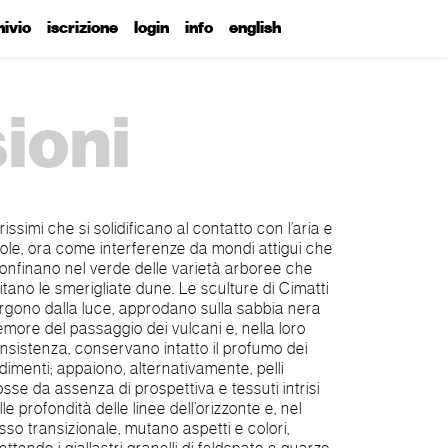
hivio
iscrizione
login
info
english
sioni