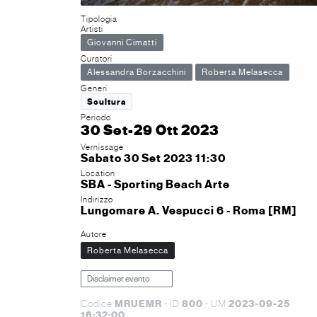
Tipologia
Artisti
Giovanni Cimatti
Curatori
Alessandra Borzacchini
Roberta Melasecca
Generi
Scultura
Periodo
30 Set-29 Ott 2023
Vernissage
Sabato 30 Set 2023 11:30
Location
SBA - Sporting Beach Arte
Indirizzo
Lungomare A. Vespucci 6 - Roma [RM]
Autore
Roberta Melasecca
Disclaimer evento
MRUEMR
800
2023-09-25
Codice
- ID
- UM
16:32:00