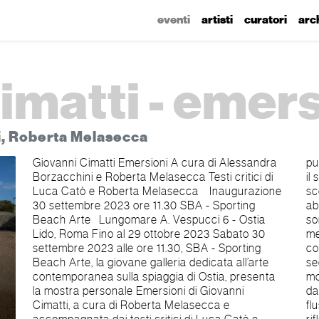
eventi
artisti
curatori
arc
imatti - emer
i, Roberta Melasecca
Giovanni Cimatti Emersioni A cura di Alessandra
purissimi che si solidificano al contatto con l’aria e
Borzacchini e Roberta Melasecca Testi critici di
il sole, ora come interferenze da mondi attigui che
Luca Catò e Roberta Melasecca Inaugurazione
sconfinano nel verde delle varietà arboree che
30 settembre 2023 ore 11.30 SBA - Sporting
abitano le smerigliate dune. Le sculture di Cimatti
Beach Arte Lungomare A. Vespucci 6 - Ostia
sorgono dalla luce, approdano sulla sabbia nera
Lido, Roma Fino al 29 ottobre 2023 Sabato 30
memore del passaggio dei vulcani e, nella loro
settembre 2023 alle ore 11.30, SBA - Sporting
consistenza, conservano intatto il profumo dei
Beach Arte, la giovane galleria dedicata all’arte
sedimenti; appaiono, alternativamente, pelli
contemporanea sulla spiaggia di Ostia, presenta
mosse da assenza di prospettiva e tessuti intrisi
la mostra personale Emersioni di Giovanni
dalle profondità delle linee dell’orizzonte e, nel
Cimatti, a cura di Roberta Melasecca e
flusso transizionale, mutano aspetti e colori,