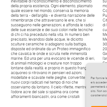
inevitabile di riconoscimento e disconoscimento
sull’arte ceramica. Ha realizzato recentemente
della propria esistenza. Ogni elemento, plasmato
mostre personali: al Museo d’Arte
quale essere nel mondo, conserva la memoria
Contemporanea della Kyungshung University di
della terra - dell’argilla - e diventa narrazione delle
Pusan in Korea, alla Galleria del Ceratekno di Toki
rimembranze che attraversano le ere, che si
City in Giappone e al Museo Civico Archeologico
susseguono nelle generazioni, e affonda le radici
di Bergamo. INFO Giovanni Cimatti Emersioni A
delle sue essenze e dei suoi colori nelle tecniche
cura di Alessandra Borzacchini e Roberta
di chi ci ha preceduto nella vita. In numero ben
Melasecca Testi critici di Luca Catò e Roberta
precisato, levandosi dalle acque, le diciotto
Melasecca Catalogo in galleria Inaugurazione
sculture ceramiche si adagiano sulla battigia,
30 settembre 2023 ore 11.30 Fino al 29 ottobre
disposte ed ordinate da un Proteo immaginifico
2023 Orari: dal giovedì alla domenica 11.00 - 18.00
che cavalca le onde e scruta nelle immensità
Giovedì 26 ottobre ore 17.30 Incontro con
marine. Ed una per una evocano le vicende di ieri,
l’artista Il Tempo e l’Argilla - Rome Art Week
di animali mitologici e creature non troppo
Sabato 28 e domenica 29 ottobre Workshop
lontane dalla realtà: e proprio in questo frangente
Terre sottili - minimo 10 partecipanti - per info
acquoreo si ritrovano in pensieri ed azioni,
contattare SBA - Sporting Beach Arte SBA -
modellate e scavate nelle pieghe, convertite in
Sporting Beach Arte - Lungomare A. Vespucci 6
Per fornire 
nuovi corpi radicati nel tempo di noi che
- Ostia Lido, Roma tel 3402265769 www.sba-
e/o accedere
osserviamo da lontano. Il cielo riflette, mentre
sportingbeacharte.it -
permetterà d
sito. Non ac
l’odore acre del sale si spalma ora come
www.facebook.com/sportingbeacharte/
caratteristic
affioramenti biancastri, ora come cristalli
In