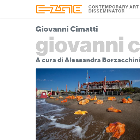
Skip to content
Skip to footer
CONTEMPORARY ART
DISSEMINATOR
Giovanni Cimatti
giovanni c
A cura di Alessandra Borzacchin