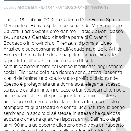
MQOEMN
1011
2023-01-24 18:19:47
Codice
- ID
- UM
Dal 4 al 18 febbraio 2023, la Galleria d’Arte Forme Spazio
Mecenate di Roma ospita la personale del Maestro Fabio
Calvetti “Ladro Gentiluomo d’anime”. Fabio Calvetti, classe
1956 nasce a Certaldo, cittadina patria di Giovanni
Boccaccio in provincia di Firenze, si diploma al Liceo
Artistico e successivamente all’Accademia di Belle Arti di
Firenze. Le tematiche della sua pittura sono indirizzate
soprattutto all’analisi interiore e alle difficoltà di
comunicazione indotte dal veloce modificarsi degli schemi
sociali. Filo rosso della sua ricerca sono l’attesa, l’assenza, i
silenzi dell’anima, uno spazio vuoto prolifico di domande.
Spesso è protagonista una donna sola, elegante, spesso
sensuale calata in interni di case o bar sospesi nel tempo e
nello spazio, altre volte protagonista è l’ambiente stesso,
uno scorcio d’interno o di città notturna. In un contesto di
atemporalità quasi teatrale e senza luce naturale, le donne
sembrano in ascolto di sé stesse, in attesa che qualcosa
accada o che una qualche risposta arrivi. Dall’inizio degli
anni ’90 inizia ad esporre all’estero dove trova un rapporto
più semplice e diretto con i galleristi. Importanti le sue