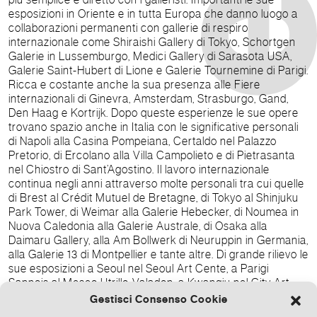
esposizioni in Oriente e in tutta Europa che danno luogo a
collaborazioni permanenti con gallerie di respiro
internazionale come Shiraishi Gallery di Tokyo, Schortgen
Galerie in Lussemburgo, Medici Gallery di Sarasota USA,
Galerie Saint-Hubert di Lione e Galerie Tournemine di Parigi.
Ricca e costante anche la sua presenza alle Fiere
internazionali di Ginevra, Amsterdam, Strasburgo, Gand,
Den Haag e Kortrijk. Dopo queste esperienze le sue opere
trovano spazio anche in Italia con le significative personali
di Napoli alla Casina Pompeiana, Certaldo nel Palazzo
Pretorio, di Ercolano alla Villa Campolieto e di Pietrasanta
nel Chiostro di Sant’Agostino. Il lavoro internazionale
continua negli anni attraverso molte personali tra cui quelle
di Brest al Crédit Mutuel de Bretagne, di Tokyo al Shinjuku
Park Tower, di Weimar alla Galerie Hebecker, di Noumea in
Nuova Caledonia alla Galerie Australe, di Osaka alla
Daimaru Gallery, alla Am Bollwerk di Neuruppin in Germania,
alla Galerie 13 di Montpellier e tante altre. Di grande rilievo le
sue esposizioni a Seoul nel Seoul Art Cente, a Parigi
Sannois al Meseo Utrillo-Valadon, a Kwangju nel City Art
Museum, Roma nel Palazzo Venezia, Venezia nella
Gestisci Consenso Cookie
Biblioteca Marciana, Avellino nel complesso Monumentale