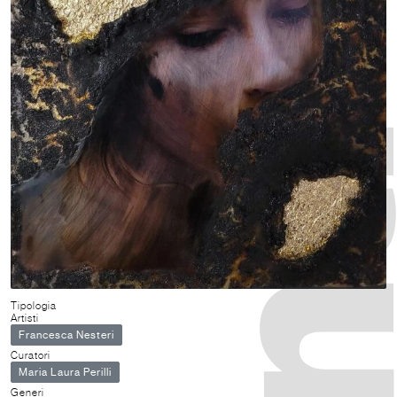
Tipologia
Artisti
Francesca Nesteri
Curatori
Maria Laura Perilli
Generi