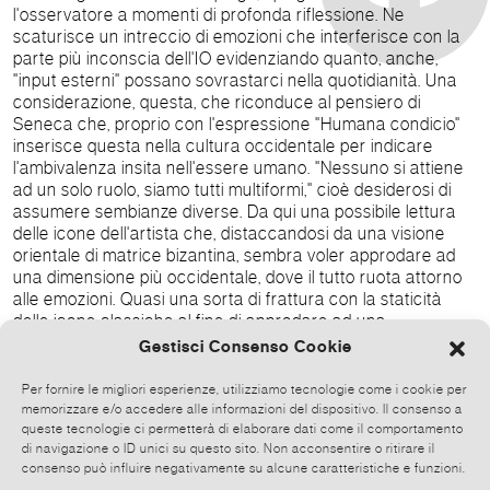
l'osservatore a momenti di profonda riflessione. Ne
scaturisce un intreccio di emozioni che interferisce con la
parte più inconscia dell'IO evidenziando quanto, anche,
"input esterni" possano sovrastarci nella quotidianità. Una
considerazione, questa, che riconduce al pensiero di
Seneca che, proprio con l'espressione "Humana condicio"
inserisce questa nella cultura occidentale per indicare
l'ambivalenza insita nell'essere umano. "Nessuno si attiene
ad un solo ruolo, siamo tutti multiformi," cioè desiderosi di
assumere sembianze diverse. Da qui una possibile lettura
delle icone dell'artista che, distaccandosi da una visione
orientale di matrice bizantina, sembra voler approdare ad
una dimensione più occidentale, dove il tutto ruota attorno
alle emozioni. Quasi una sorta di frattura con la staticità
delle icone classiche al fine di approdare ad una
iconografia dalla matrice maggiormente esistenziale, più
Gestisci Consenso Cookie
dinamica, più espressiva e, quindi, più empatica. I materiali
impiegati, poi, rendono ancora più materico i lavori della
Per fornire le migliori esperienze, utilizziamo tecnologie come i cookie per
Nesteri e l'oro utilizzato non ha una mera finalità decorativa,
memorizzare e/o accedere alle informazioni del dispositivo. Il consenso a
ma è impiegato per dare dinamicità e intensità agli sguardi,
queste tecnologie ci permetterà di elaborare dati come il comportamento
di navigazione o ID unici su questo sito. Non acconsentire o ritirare il
talvolta anche disarticolandoli. La mostra propone anche la
consenso può influire negativamente su alcune caratteristiche e funzioni.
serie delle "Sovrastrutture " dalle quali emerge prepotente