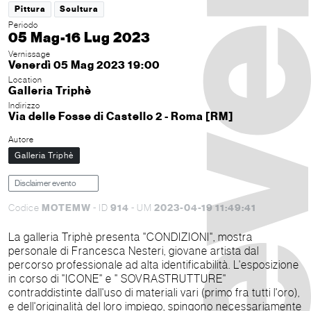
Pittura
Scultura
Periodo
05 Mag-16 Lug 2023
Vernissage
Venerdì 05 Mag 2023 19:00
Location
Galleria Triphè
Indirizzo
Via delle Fosse di Castello 2 - Roma [RM]
Autore
Galleria Triphè
Disclaimer evento
MOTEMW
914
2023-04-19 11:49:41
Codice
- ID
- UM
La galleria Triphè presenta "CONDIZIONI", mostra
personale di Francesca Nesteri, giovane artista dal
percorso professionale ad alta identificabilità. L'esposizione
in corso di "ICONE" e " SOVRASTRUTTURE"
contraddistinte dall'uso di materiali vari (primo fra tutti l'oro),
e dell'originalità del loro impiego, spingono necessariamente