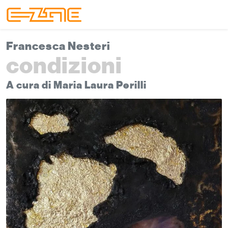
Skip to content
Skip to footer
Menu
Francesca Nesteri
condizioni
A cura di Maria Laura Perilli