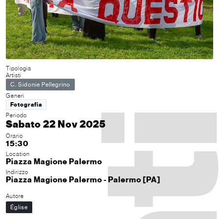
Tipologia
Artisti
C. Sidonie Pellegrino
Generi
Fotografia
Periodo
Sabato 22 Nov 2025
Orario
15:30
Location
Piazza Magione Palermo
Indirizzo
Piazza Magione Palermo - Palermo [PA]
Autore
Église