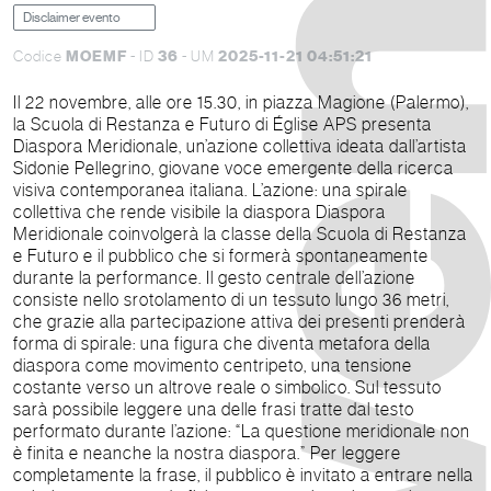
Disclaimer evento
MOEMF
36
2025-11-21 04:51:21
Codice
- ID
- UM
Il 22 novembre, alle ore 15.30, in piazza Magione (Palermo),
la Scuola di Restanza e Futuro di Église APS presenta
Diaspora Meridionale, un’azione collettiva ideata dall’artista
Sidonie Pellegrino, giovane voce emergente della ricerca
visiva contemporanea italiana. L’azione: una spirale
collettiva che rende visibile la diaspora Diaspora
Meridionale coinvolgerà la classe della Scuola di Restanza
e Futuro e il pubblico che si formerà spontaneamente
durante la performance. Il gesto centrale dell’azione
consiste nello srotolamento di un tessuto lungo 36 metri,
che grazie alla partecipazione attiva dei presenti prenderà
forma di spirale: una figura che diventa metafora della
diaspora come movimento centripeto, una tensione
costante verso un altrove reale o simbolico. Sul tessuto
sarà possibile leggere una delle frasi tratte dal testo
performato durante l’azione: “La questione meridionale non
è finita e neanche la nostra diaspora.” Per leggere
completamente la frase, il pubblico è invitato a entrare nella