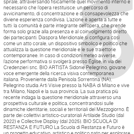
spirale, attraversando fisicamente quel movimento interno e
necessario che l’opera restituisce: un percorso di
avvicinamento, di concentrazione e di consapevolezza che
diviene esperienza condivisa. L’azione è aperta a tutte e
tutti: la comunità è parte integrante dell’opera, che prende
forma solo grazie alla presenza e al coinvolgimento diretto
dei partecipanti. Diaspora Meridionale si configura così
come un atto corale, un dispositivo simbolico e politico che
attualizza la questione meridionale e le sue traiettorie
contemporanee. In caso di condizioni meteo avverse,
l’azione performativa si svolgerà presso Église, in via dei
Credenzieri snc. BIO ARTISTA Sidonie Pellegrino, giovane
voce emergente della ricerca visiva contemporanea
italiana. Proveniente dalla Penisola Sorrentina (NA),
Pellegrino studia Arti Visive presso la NABA di Milano e vive
tra Milano, Napoli e la sua provincia. La sua pratica più
recente indaga la questione meridionale attraverso una
prospettiva culturale e politica, concentrandosi sulle
dinamiche identitarie, sociali e territoriali del Mezzogiorno. È
parte dei collettivi artistico-curatoriali Artilaide Studio (dal
2022) e Collective Display (dal 2025). BIO SCUOLA DI
RESTANZA E FUTURO La Scuola di Restanza e Futuro è
un progetto educativo, artistico e politico nato per esplorare