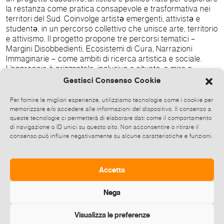
la restanza come pratica consapevole e trasformativa nei
territori del Sud. Coinvolge artistə emergenti, attivistə e
studentə, in un percorso collettivo che unisce arte, territorio
e attivismo. Il progetto propone tre percorsi tematici –
Margini Disobbedienti, Ecosistemi di Cura, Narrazioni
Immaginarie – come ambiti di ricerca artistica e sociale.
L’approccio è orizzontale, inclusivo e situato, e mira a
rielaborare il rapporto tra arte, territorio e futuro da
Gestisci Consenso Cookie
prospettive femministe, decoloniali e intersezionali. La
Scuola di Restanza e Futuro è un progetto di Église APS,
Per fornire le migliori esperienze, utilizziamo tecnologie come i cookie per
nato da un’idea di Noemi Pittalà e curato da Noemi Pittalà e
memorizzare e/o accedere alle informazioni del dispositivo. Il consenso a
Iole Carollo, con il supporto della fellowship di Fondazione
queste tecnologie ci permetterà di elaborare dati come il comportamento
di navigazione o ID unici su questo sito. Non acconsentire o ritirare il
Studio Rizoma. INFO Azione performativa Artista Sidonie
consenso può influire negativamente su alcune caratteristiche e funzioni.
Pellegrino Data sabato 22 novembre 2025 – ore 15.30
Luogo Piazza Magione, Palermo, in caso di condizioni
meteo avverse, l’azione performativa si svolgerà presso
Église, via dei Credenzieri snc, Palermo Siti:
Accetta
www.egliseart.com/scuolarestanzafuturo/
Nega
Visualizza le preferenze
Diffondi questo evento