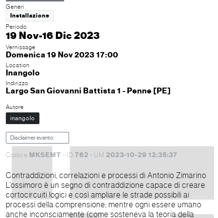
Generi
Installazione
Periodo
19 Nov-16 Dic 2023
Vernissage
Domenica 19 Nov 2023 17:00
Location
Inangolo
Indirizzo
Largo San Giovanni Battista 1 - Penne [PE]
Autore
inangolo
Disclaimer evento
MKSEMT
762
2023-10-29 12:35:37
Codice
- ID
- UM
Contraddizioni, correlazioni e processi di Antonio Zimarino
L’ossimoro è un segno di contraddizione capace di creare
cortocircuiti logici e così ampliare le strade possibili ai
processi della comprensione; mentre ogni essere umano
anche inconsciamente (come sosteneva la teoria della