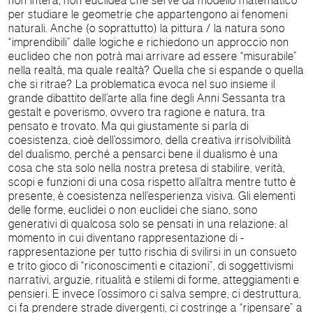
non intera, non euclidea che serve da modello matematico
per studiare le geometrie che appartengono ai fenomeni
naturali. Anche (o soprattutto) la pittura / la natura sono
“imprendibili” dalle logiche e richiedono un approccio non
euclideo che non potrà mai arrivare ad essere “misurabile”
nella realtà, ma quale realtà? Quella che si espande o quella
che si ritrae? La problematica evoca nel suo insieme il
grande dibattito dell’arte alla fine degli Anni Sessanta tra
gestalt e poverismo, ovvero tra ragione e natura, tra
pensato e trovato. Ma qui giustamente si parla di
coesistenza, cioè dell’ossimoro, della creativa irrisolvibilità
del dualismo, perché a pensarci bene il dualismo è una
cosa che sta solo nella nostra pretesa di stabilire, verità,
scopi e funzioni di una cosa rispetto all’altra mentre tutto è
presente, è coesistenza nell’esperienza visiva. Gli elementi
delle forme, euclidei o non euclidei che siano, sono
generativi di qualcosa solo se pensati in una relazione: al
momento in cui diventano rappresentazione di -
rappresentazione per tutto rischia di svilirsi in un consueto
e trito gioco di “riconoscimenti e citazioni”, di soggettivismi
narrativi, arguzie, ritualità e stilemi di forme, atteggiamenti e
pensieri. E invece l’ossimoro ci salva sempre, ci destruttura,
ci fa prendere strade divergenti, ci costringe a “ripensare” a