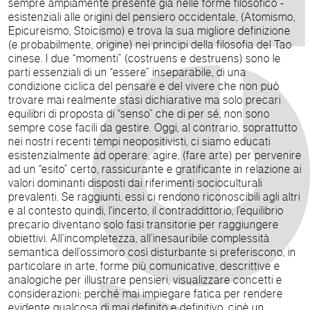
sempre ampiamente presente già nelle forme filosofico -
esistenziali alle origini del pensiero occidentale, (Atomismo,
Epicureismo, Stoicismo) e trova la sua migliore definizione
(e probabilmente, origine) nei principi della filosofia del Tao
cinese. I due “momenti” (costruens e destruens) sono le
parti essenziali di un “essere” inseparabile, di una
condizione ciclica del pensare e del vivere che non può
trovare mai realmente stasi dichiarative ma solo precari
equilibri di proposta di “senso” che di per sé, non sono
sempre cose facili da gestire. Oggi, al contrario, soprattutto
nei nostri recenti tempi neopositivisti, ci siamo educati
esistenzialmente ad operare, agire, (fare arte) per pervenire
ad un “esito” certo, rassicurante e gratificante in relazione ai
valori dominanti disposti dai riferimenti socioculturali
prevalenti. Se raggiunti, essi ci rendono riconoscibili agli altri
e al contesto quindi, l'incerto, il contraddittorio, l’equilibrio
precario diventano solo fasi transitorie per raggiungere
obiettivi. All’incompletezza, all’inesauribile complessità
semantica dell’ossimoro così disturbante si preferiscono, in
particolare in arte, forme più comunicative, descrittive e
analogiche per illustrare pensieri, visualizzare concetti e
considerazioni: perché mai impiegare fatica per rendere
evidente qualcosa di mai definito e definitivo, cioè un