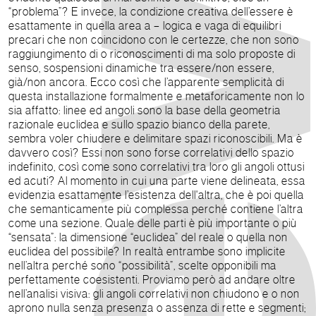
“problema”? E invece, la condizione creativa dell’essere è
esattamente in quella area a – logica e vaga di equilibri
precari che non coincidono con le certezze, che non sono
raggiungimento di o riconoscimenti di ma solo proposte di
senso, sospensioni dinamiche tra essere/non essere,
già/non ancora. Ecco così che l’apparente semplicità di
questa installazione formalmente e metaforicamente non lo
sia affatto: linee ed angoli sono la base della geometria
razionale euclidea e sullo spazio bianco della parete,
sembra voler chiudere e delimitare spazi riconoscibili. Ma è
davvero così? Essi non sono forse correlativi dello spazio
indefinito, così come sono correlativi tra loro gli angoli ottusi
ed acuti? Al momento in cui una parte viene delineata, essa
evidenzia esattamente l’esistenza dell'altra, che è poi quella
che semanticamente più complessa perché contiene l’altra
come una sezione. Quale delle parti è più importante o più
“sensata”: la dimensione “euclidea” del reale o quella non
euclidea del possibile? In realtà entrambe sono implicite
nell’altra perché sono “possibilità”, scelte opponibili ma
perfettamente coesistenti. Proviamo però ad andare oltre
nell’analisi visiva: gli angoli correlativi non chiudono e o non
aprono nulla senza presenza o assenza di rette e segmenti;