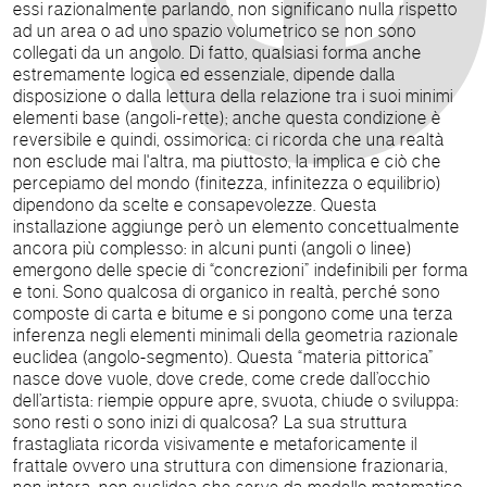
essi razionalmente parlando, non significano nulla rispetto
ad un area o ad uno spazio volumetrico se non sono
collegati da un angolo. Di fatto, qualsiasi forma anche
estremamente logica ed essenziale, dipende dalla
disposizione o dalla lettura della relazione tra i suoi minimi
elementi base (angoli-rette); anche questa condizione è
reversibile e quindi, ossimorica: ci ricorda che una realtà
non esclude mai l'altra, ma piuttosto, la implica e ciò che
percepiamo del mondo (finitezza, infinitezza o equilibrio)
dipendono da scelte e consapevolezze. Questa
installazione aggiunge però un elemento concettualmente
ancora più complesso: in alcuni punti (angoli o linee)
emergono delle specie di “concrezioni” indefinibili per forma
e toni. Sono qualcosa di organico in realtà, perché sono
composte di carta e bitume e si pongono come una terza
inferenza negli elementi minimali della geometria razionale
euclidea (angolo-segmento). Questa “materia pittorica”
nasce dove vuole, dove crede, come crede dall’occhio
dell’artista: riempie oppure apre, svuota, chiude o sviluppa:
sono resti o sono inizi di qualcosa? La sua struttura
frastagliata ricorda visivamente e metaforicamente il
frattale ovvero una struttura con dimensione frazionaria,