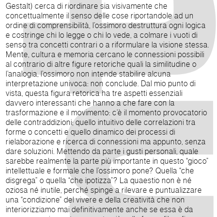
Gestalt) cerca di riordinare sia visivamente che
concettualmente il senso delle cose riportandole ad un
ordine di comprensibilità, l’ossimoro destruttura ogni logica
e costringe chi lo legge o chi lo vede, a colmare i vuoti di
senso tra concetti contrari o a riformulare la visione stessa.
Mente, cultura e memoria cercano le connessioni possibili
al contrario di altre figure retoriche quali la similitudine o
l’analogia, l’ossimoro non intende stabilire alcuna
interpretazione univoca: non conclude. Dal mio punto di
vista, questa figura retorica ha tre aspetti essenziali
davvero interessanti che hanno a che fare con la
trasformazione e il movimento: c’è il momento provocatorio
delle contraddizioni; quello intuitivo delle correlazioni tra
forme o concetti e quello dinamico dei processi di
rielaborazione e ricerca di connessioni ma appunto, senza
dare soluzioni. Mettendo da parte i gusti personali, quale
sarebbe realmente la parte più importante in questo “gioco”
intellettuale e formale che l’ossimoro pone? Quella “che
disgrega” o quella “che ipotizza”? La quaestio non è né
oziosa né inutile, perché spinge a rilevare e puntualizzare
una “condizione” del vivere e della creatività che non
interiorizziamo mai definitivamente anche se essa è da