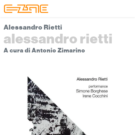
Skip to content
Skip to footer
Menu
Alessandro Rietti
alessandro rietti
A cura di Antonio Zimarino