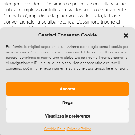
rileggere, rivedere. L’ossimoro è provocazione alla visione
critica, complessa anti illustrativa; l’ossimoro è sanamente
“antipatico”, impedisce la piacevolezza leccata, la frase
convenzionale, la scialba retorica. L’ossimoro ti pone al
centro il problema di cosa vuoi farne davvero dell’arte e ti
aiuta a rivelarti. Circondati interamente da un spazio
Gestisci Consenso Cookie
ossimorico, qui, in questa piccola mostra secondo me, si
ripuntualizza il senso e la necessità di fare arte per
Per fornire le migliori esperienze, utilizziamo tecnologie come i cookie per
comprendere, per scegliere, per aprirsi ai sensi reversibili e
memorizzare e/o accedere alle informazioni del dispositivo. Il consenso a
profondi del vivere e non certo per esibirsi. IN BREVE
queste tecnologie ci permetterà di elaborare dati come il comportamento
di navigazione o ID unici su questo sito. Non acconsentire o ritirare il
Alessandro Rietti performance con Simone Borghese e
consenso può influire negativamente su alcune caratteristiche e funzioni.
Irene Cocchini OSSIMORO: ACUTO & OTTUSO a cura di
Antonio Zimarino vernissage domenica 19 novembre ore
17.00 INANGOLO, Largo San Giovanni Battista 1, Penne (PE)
Casa delle Arti e dei Mestieri dal 19.11.2023 al 16.12.2023
Accetta
apertura venerdì e sabato dalle 18.00 alle 20.00
Nega
Diffondi questo evento
Visualizza le preferenze
Cookie Policy
Privacy Policy
©
2026 E-zine