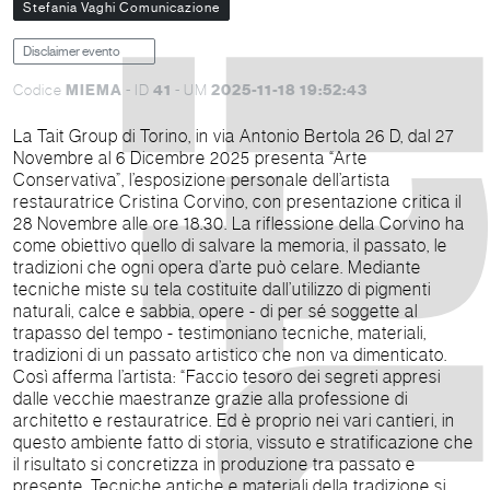
Stefania Vaghi Comunicazione
Disclaimer evento
MIEMA
41
2025-11-18 19:52:43
Codice
- ID
- UM
La Tait Group di Torino, in via Antonio Bertola 26 D, dal 27
Novembre al 6 Dicembre 2025 presenta “Arte
Conservativa”, l’esposizione personale dell’artista
restauratrice Cristina Corvino, con presentazione critica il
28 Novembre alle ore 18.30. La riflessione della Corvino ha
come obiettivo quello di salvare la memoria, il passato, le
tradizioni che ogni opera d’arte può celare. Mediante
tecniche miste su tela costituite dall’utilizzo di pigmenti
naturali, calce e sabbia, opere - di per sé soggette al
trapasso del tempo - testimoniano tecniche, materiali,
tradizioni di un passato artistico che non va dimenticato.
Così afferma l’artista: “Faccio tesoro dei segreti appresi
dalle vecchie maestranze grazie alla professione di
architetto e restauratrice. Ed è proprio nei vari cantieri, in
questo ambiente fatto di storia, vissuto e stratificazione che
il risultato si concretizza in produzione tra passato e
presente. Tecniche antiche e materiali della tradizione si