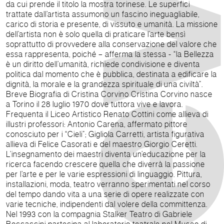
da cui prende il titolo la mostra torinese. Le superfici
trattate dall’artista assumono un fascino ineguagliabile,
carico di storia e presente, di vissuto e umanità. La missione
dell’artista non è solo quella di praticare l’arte bensì
soprattutto di provvedere alla conservazione del valore che
essa rappresenta, poiché – afferma la stessa - “la Bellezza
è un diritto dell’umanità, richiede condivisione e diventa
politica dal momento che è pubblica, destinata a edificare la
dignità, la morale e la grandezza spirituale di una civiltà”.
Breve Biografia di Cristina Corvino Cristina Corvino nasce
a Torino il 28 luglio 1970 dove tuttora vive e lavora.
Frequenta il Liceo Artistico Renato Cottini come allieva di
illustri professori: Antonio Carena, affermato pittore
conosciuto per i “Cieli”; Gigliola Carretti, artista figurativa
allieva di Felice Casorati e del maestro Giorgio Ceretti.
L’insegnamento dei maestri diventa un’educazione per la
ricerca facendo crescere quella che diverrà la passione
per l’arte e per le varie espressioni di linguaggio. Pittura,
installazioni, moda, teatro verranno sperimentati nel corso
del tempo dando vita a una serie di opere realizzate con
varie tecniche, indipendenti dal volere della committenza.
Nel 1993 con la compagnia Stalker Teatro di Gabriele