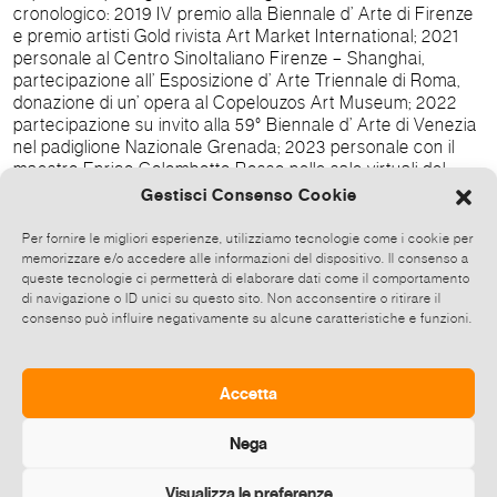
cronologico: 2019 IV premio alla Biennale d’ Arte di Firenze
e premio artisti Gold rivista Art Market International; 2021
personale al Centro SinoItaliano Firenze – Shanghai,
partecipazione all’ Esposizione d’ Arte Triennale di Roma,
donazione di un’ opera al Copelouzos Art Museum; 2022
partecipazione su invito alla 59° Biennale d’ Arte di Venezia
nel padiglione Nazionale Grenada; 2023 personale con il
maestro Enrico Colombotto Rosso nelle sale virtuali del
Castello di Montalenghe, personale presso Medina Art
Gestisci Consenso Cookie
Gallery– Roma, personale Wiki Arte – Bologna; 2024
personale Galleria Jelmoni – Piacenza, donazione di
Per fornire le migliori esperienze, utilizziamo tecnologie come i cookie per
un’opera per la collezione del Metropolitan Museum di New
memorizzare e/o accedere alle informazioni del dispositivo. Il consenso a
York; 2025 personale galleria Made4art – Milano quartiere
queste tecnologie ci permetterà di elaborare dati come il comportamento
di navigazione o ID unici su questo sito. Non acconsentire o ritirare il
Brera e esposizione, con un’opera, a Art Basel Miami –
consenso può influire negativamente su alcune caratteristiche e funzioni.
stand Start. “Arte Conservativa”, mostra personale di
Cristina Corvino a cura di Stefania Pieralice e Daniele
Radini Tedeschi dal 27 Novembre al 6 Dicembre (Lun./Sab.
10-13; 14-19) Presentazione critica, 28 Novembre ore 18.30
Accetta
Tait Group, via Antonio Bertola 26 D, Torino Ingresso libero
Nega
Visualizza le preferenze