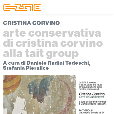
Skip to content
Skip to footer
Menu
CRISTINA CORVINO
arte conservativa
di cristina corvino
alla tait group
A cura di Daniele Radini Tedeschi,
Stefania Pieralice