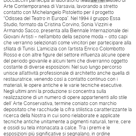
Boccaccini partecipa al laboratorio teatrale nel Museo di
Arte Contemporanea di Varsavia, lavorando a stretto
contatto con Michelangelo Pistoletto per il progetto
“Odissea del Teatro in Europa”. Nel 1994 il gruppo Essa
Studio, formato da Cristina Corvino, Sonia Vizzini e
Armando Sacco, presenta alla Biennale Internazionale dei
Giovani Artisti – nell’ambito della sezione moda – otto capi
che verranno selezionati come vincitori per partecipare alla
sfilata di Tunisi. L’amicizia con l’artista Enrico Colombotto
Rosso e con altre figure del settore influenza alcune opere
del periodo giovanile e alcuni temi che diverranno oggetto
costante di diverse esposizioni. Nel suo lungo percorso
unisce all’attività professionale di architetto anche quella di
restauratrice, venendo così a contatto continuo con i
materiali, le opere antiche e le varie tecniche esecutive.
Negli ultimi anni la produzione si concentra sulla
realizzazione di un numero di opere appartenenti allo stile
dell’ Arte Conservativa, termine coniato con marchio
depositato che racchiude la cifra stilistica caratterizzante la
ricerca della Nostra in cui sono rielaborate e applicate
tecniche antiche unitamente a pigmenti naturali, terre, cere
e ossidi su tela intonacata a calce. Tra i premi e le
esposizioni più significative si segnalano, in ordine