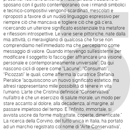
sposano con il gusto contemporaneo ove i rimandi simbolici
e tecnico-compositivi vengono scardinati, mescolati e
riproposti a favore di un nuovo linguaggio espressivo per
riempire ciò che mancava e togliere ciò che già c’era,
ricercando un ulteriore significato esistenziale tra metafore
e riflessioni introspettive. Le varie serie pittoriche, nate dalla
mia attività, ci meravigliano di qualcosa che forse non
comprendiamo nell’immediato ma che percepiamo come
messaggio di valore. Quando intervengo sull’esistente per
modificare il soggetto lo faccio per affrancare una visione
personale e contemporaneamente universale”. Da qui
nascono cicli di opere come “Lacune”, “Consumati”,
“Picozzati” le quali, come afferma la curatrice Stefania
Pieralice “acquisiscono un nuovo significato estetico, ma
altresì rappresentano mille possibilità di tenere in vita
l’umano. L’arte che Cristina definisce “Conservativa”
null’altro è che un esercizio di salute morale, un modo per
stare accanto al dolore, alla decadenza, al margine, al
passare impietoso del tempo. E l’infinito, immortale, si
avvista uscire da forme maltrattate, coperte, dimenticate.”
La ricerca della Corvino, del tutto unica in Italia, ha portato
ad un marchio registrato col nome di “Arte Conservativa”,