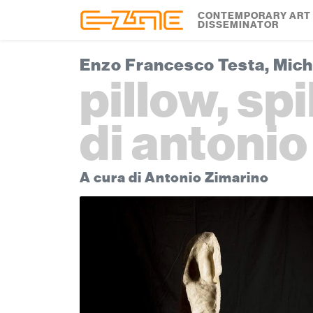
Skip to content
Skip to footer
CONTEMPORARY ART
DISSEMINATOR
Enzo Francesco Testa, Mic
pillow, sp
di antonio
A cura di Antonio Zimarino