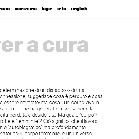
hivio
iscrizione
login
info
english
ver a cura