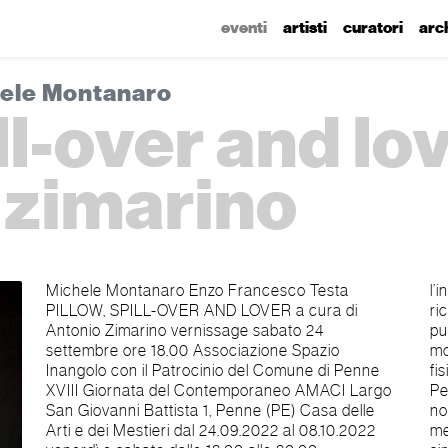
eventi
artisti
curatori
arc
hele Montanaro
ill-over and lo
 zimarino
Michele Montanaro Enzo Francesco Testa
l’indeterminazione di un distacco o di una
PILLOW, SPILL-OVER AND LOVER a cura di
riconnessione, suggerisce cosa è perduto e cosa
Antonio Zimarino vernissage sabato 24
può essere ritrovato: ma cosa? Un corpo vivo in
settembre ore 18.00 Associazione Spazio
movimento, che ha generato la sensazione la
Inangolo con il Patrocinio del Comune di Penne
fisicità perduta e desiderata. Ma quale “corpo”?
XVIII Giornata del Contemporaneo AMACI Largo
Perché è “femminile”? Ciò significa che il lavoro
San Giovanni Battista 1, Penne (PE) Casa delle
non è “autobiografico” ma profondamente
Arti e dei Mestieri dal 24.09.2022 al 08.10.2022
metaforico: il “corpo femminile” è un universo