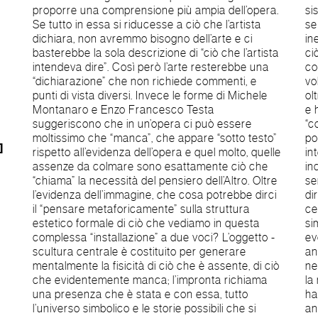
proporre una comprensione più ampia dell’opera.
sistema di relazioni che si costruisce in mostra:
Se tutto in essa si riducesse a ciò che l’artista
se l’opera si propone in tali forme e relazioni è
dichiara, non avremmo bisogno dell’arte e ci
inevitabile leggerla attraverso esse e attraverso
basterebbe la sola descrizione di “ciò che l’artista
ciò che sappiamo ipotizzare di esse. Stiamo
intendeva dire”. Così però l’arte resterebbe una
costringendo a far dire all’opera ciò che non
“dichiarazione” che non richiede commenti, e
voleva? No. Leggiamo nell’opera ciò che può dire,
punti di vista diversi. Invece le forme di Michele
oltre ciò che dichiara: del resto l’arte non funziona
Montanaro e Enzo Francesco Testa
e ha ben poco senso come semplice
suggeriscono che in un’opera ci può essere
“comunicazione” di pensiero, ma può avere il
moltissimo che “manca”, che appare “sotto testo”
potere della “generazione” del pensiero nella sua
]
rispetto all’evidenza dell’opera e quel molto, quelle
interpretabilità, ogni qualvolta la si voglia davvero
assenze da colmare sono esattamente ciò che
incontrare profondamente impegnando
“chiama” la necessità del pensiero dell’Altro. Oltre
sensibilità e sapere. Ma checché se ne voglia
l’evidenza dell’immagine, che cosa potrebbe dirci
dire, non si può evitare questo “fatto visivo”: il
il “pensare metaforicamente” sulla struttura
centro di tutto, il sistema formale visivo e
estetico formale di ciò che vediamo in questa
simbolico resta in quel corpo femminile, reale ed
complessa “installazione” a due voci? L’oggetto -
evocato, che è stato e non è, quel simbolo
scultura centrale è costituito per generare
ancestrale di dormiente senza volto che era
mentalmente la fisicità di ciò che è assente, di ciò
nell’inconsapevolezza del sonno, un tutt’uno con
che evidentemente manca; l’impronta richiama
la materia e che poi la consapevolezza del reale
una presenza che è stata e con essa, tutto
ha separato ma che la materia ricorda e il sogno
l’universo simbolico e le storie possibili che si
ancora desidera. SPAZIO INANGOLO Il progetto