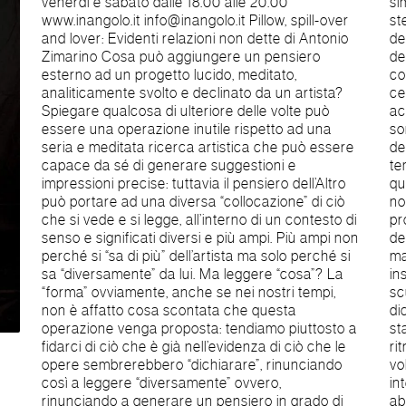
venerdì e sabato dalle 18.00 alle 20.00
simbolico antico e infinito quanto l’esistenza
www.inangolo.it info@inangolo.it Pillow, spill-over
stessa. La Madre, L’Amante, La Terra, (e il colore
and lover: Evidenti relazioni non dette di Antonio
del corpo è straordinariamente simile a quello
Zimarino Cosa può aggiungere un pensiero
della materia che lo ha accolto e ne ha
esterno ad un progetto lucido, meditato,
conservato memoria) un nucleo di desideri, di
analiticamente svolto e declinato da un artista?
certezze e incertezze affettive profonde, di
Spiegare qualcosa di ulteriore delle volte può
accoglienza e protezione, ora assenti, ma che
essere una operazione inutile rispetto ad una
sono state “presenze” e che quindi diventano
seria e meditata ricerca artistica che può essere
desideri di un ritorno. Montanaro è attaccato al
capace da sé di generare suggestioni e
tempo, all’istante, al senso della transitorietà, a
impressioni precise: tuttavia il pensiero dell’Altro
quelle verità o impressioni percepite che l’attimo
può portare ad una diversa “collocazione” di ciò
non riesce a conservare nel suo fluire ma è
che si vede e si legge, all’interno di un contesto di
proprio tale assenza che genera l’ansia e il
senso e significati diversi e più ampi. Più ampi non
desiderio di ricordare e ritrovare ciò che è
perché si “sa di più” dell’artista ma solo perché si
mancato; Testa evoca il processo avvenuto ed
sa “diversamente” da lui. Ma leggere “cosa”? La
insieme, quello desiderato: la fotografia e la
“forma” ovviamente, anche se nei nostri tempi,
scultura diventano entrambe testo del “non
non è affatto cosa scontata che questa
dicibile” del non rappresentabile, ovvero, di uno
operazione venga proposta: tendiamo piuttosto a
stato di sogni, memorie e possibilità perdute e da
fidarci di ciò che è già nell’evidenza di ciò che le
ritrovarsi. E’ davvero questo che gli artisti
opere sembrerebbero “dichiarare”, rinunciando
volevano dire? Non so, probabilmente
così a leggere “diversamente” ovvero,
intendevano anche altro, ma certamente ciò che
rinunciando a generare un pensiero in grado di
abbiamo detto si può credibilmente leggere nel