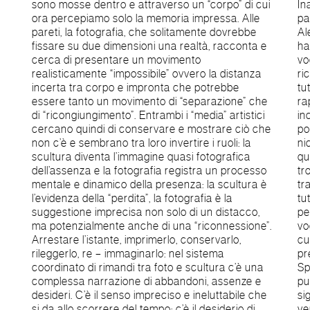
sono mosse dentro e attraverso un “corpo” di cui
Inangolo prende vita alla fine del 2012, dalla
ora percepiamo solo la memoria impressa. Alle
passione di tre amici, Francesco Di Bernardo,
pareti, la fotografia, che solitamente dovrebbe
Alessandro Rietti e Francesco Toppeta che
fissare su due dimensioni una realtà, racconta e
hanno in comune l’amore per le arti applicate e la
cerca di presentare un movimento
voglia di dar vita ad una realtà dinamica, vitale e
realisticamente “impossibile” ovvero la distanza
ricca di idee. In un contemporaneo oramai del
incerta tra corpo e impronta che potrebbe
tutto virtuale, dove si è perso il valore del
essere tanto un movimento di “separazione” che
rapporto, dello scambio e del confronto,
di “ricongiungimento”. Entrambi i “media” artistici
incontrarsi realmente sembra un’opportunità per
cercano quindi di conservare e mostrare ciò che
pochi e l’operosità condivisa diventa virtù di
non c’è e sembrano tra loro invertire i ruoli: la
nicchia. Riteniamo che l’arte, in particolar modo
scultura diventa l’immagine quasi fotografica
quella contemporanea, abbia la necessità di
dell’assenza e la fotografia registra un processo
trovare nuovi luoghi, al di fuori dei circuiti
mentale e dinamico della presenza: la scultura è
tradizionali, Inangolo è un’idea di spazio aperto a
l’evidenza della “perdita”, la fotografia è la
tutti, punto di incontro per gli esperti del settore,
suggestione imprecisa non solo di un distacco,
per gli appassionati e per tutti coloro che avranno
ma potenzialmente anche di una “riconnessione”.
voglia di ritrovarsi in un luogo polivalente in cui la
Arrestare l’istante, imprimerlo, conservarlo,
cultura, la creatività, l’espressione, le tendenze
rileggerlo, re – immaginarlo: nel sistema
prenderanno vita e forma attraverso il fare arte.
coordinato di rimandi tra foto e scultura c’è una
Spazio Inangolo vuole ricominciare da questo
complessa narrazione di abbandoni, assenze e
punto fondamentale per poter costruire nuove e
desideri. C’è il senso impreciso e ineluttabile che
significative attività, creando una piattaforma
si da allo scorrere del tempo; c’è il desiderio di
versatile fatta di incontri e scambi culturali. Nel