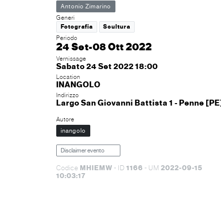
Antonio Zimarino
Generi
Fotografia
Scultura
Periodo
24 Set-08 Ott 2022
Vernissage
Sabato 24 Set 2022 18:00
Location
INANGOLO
Indirizzo
Largo San Giovanni Battista 1 - Penne [PE
Autore
inangolo
Disclaimer evento
MHIEMW
1166
2022-09-15
Codice
- ID
- UM
10:03:17