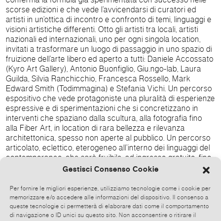
scorse edizioni e che vede l’avvicendarsi di curatori ed
artisti in un’ottica di incontro e confronto di temi, linguaggi e
visioni artistiche differenti. Otto gli artisti tra locali, artisti
nazionali ed internazionali, uno per ogni singola location,
invitati a trasformare un luogo di passaggio in uno spazio di
fruizione dell’arte libero ed aperto a tutti: Daniele Accossato
(Kyro Art Gallery), Antonio Buonfiglio, Giu.ngo-lab, Laura
Guilda, Silvia Ranchicchio, Francesca Rossello, Mark
Edward Smith (Todimmagina) e Stefania Vichi. Un percorso
espositivo che vede protagoniste una pluralità di esperienze
espressive e di sperimentazioni che si concretizzano in
interventi che spaziano dalla scultura, alla fotografia fino
alla Fiber Art, in location di rara bellezza e rilevanza
architettonica, spesso non aperte al pubblico. Un percorso
articolato, eclettico, eterogeneo all’interno dei linguaggi del
contemporaneo, che sarà fruibile, ad ingresso gratuito, fino
al 4 settembre, dalle 10.00 alle 19.30, per una full immersion
Gestisci Consenso Cookie
d’arte nel centro storico di Todi. Queste le location di TODI
OPEN DOORS 2022: Laura Guilda - Palazzo Pellegrini - Via
Per fornire le migliori esperienze, utilizziamo tecnologie come i cookie per
San Lorenzo 3 Stefania Vichi - Palazzo Benedettoni - Via A.
memorizzare e/o accedere alle informazioni del dispositivo. Il consenso a
Ciuffelli 5 Daniele Accossato - Palazzo del Vignola - Via del
queste tecnologie ci permetterà di elaborare dati come il comportamento
di navigazione o ID unici su questo sito. Non acconsentire o ritirare il
Seminario Silvia Ranchicchio - Palazzo Vecchi Ercolani -