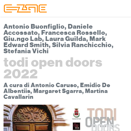
Skip to content
Skip to footer
Menu
Antonio Buonfiglio, Daniele
Accossato, Francesca Rossello,
Giu.ngo Lab, Laura Guilda, Mark
Edward Smith, Silvia Ranchicchio,
Stefania Vichi
todi open doors
2022
A cura di Antonio Caruso, Emidio De
Albentiis, Margaret Sgarra, Martina
Cavallarin