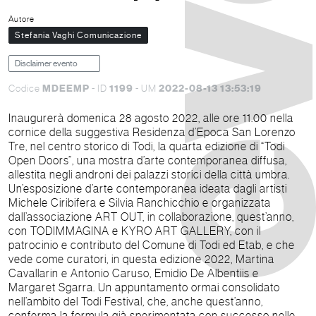
Autore
Stefania Vaghi Comunicazione
Disclaimer evento
MDEEMP
1199
2022-08-13 13:53:19
Codice
- ID
- UM
Inaugurerà domenica 28 agosto 2022, alle ore 11.00 nella
cornice della suggestiva Residenza d’Epoca San Lorenzo
Tre, nel centro storico di Todi, la quarta edizione di “Todi
Open Doors”, una mostra d’arte contemporanea diffusa,
allestita negli androni dei palazzi storici della città umbra.
Un’esposizione d’arte contemporanea ideata dagli artisti
Michele Ciribifera e Silvia Ranchicchio e organizzata
dall’associazione ART OUT, in collaborazione, quest’anno,
con TODIMMAGINA e KYRO ART GALLERY, con il
patrocinio e contributo del Comune di Todi ed Etab, e che
vede come curatori, in questa edizione 2022, Martina
Cavallarin e Antonio Caruso, Emidio De Albentiis e
Margaret Sgarra. Un appuntamento ormai consolidato
nell’ambito del Todi Festival, che, anche quest’anno,
conferma la formula già sperimentata con successo nelle