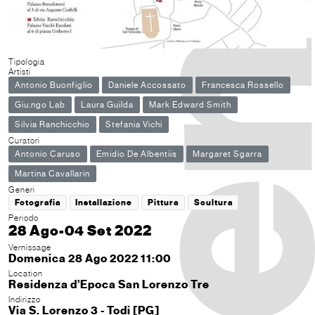
Tipologia
Artisti
Antonio Buonfiglio
Daniele Accossato
Francesca Rossello
Giu.ngo Lab
Laura Guilda
Mark Edward Smith
Silvia Ranchicchio
Stefania Vichi
Curatori
Antonio Caruso
Emidio De Albentiis
Margaret Sgarra
Martina Cavallarin
Generi
Fotografia
Installazione
Pittura
Scultura
Periodo
28 Ago-04 Set 2022
Vernissage
Domenica 28 Ago 2022 11:00
Location
Residenza d’Epoca San Lorenzo Tre
Indirizzo
Via S. Lorenzo 3 - Todi [PG]