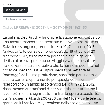
Autore
Dep Art Milano
Disclaimer evento
LRREMW
2057
2017-08-31 18:21:33
Codice
- ID
- UM
La galleria Dep Art di Milano apre la stagione espositiva con
una mostra monografica dedicata a Salvo (nome d’arte di
Salvatore Mangione; Leonforte (En) 1947 – Torino, 2015).
“Salvo. Un’arte senza compromessi”, dal 18 ottobre al 23
dicembre 2017, terza mostra personale che la galleria
dedica all’artista, presenta un viaggio vivace e peculiare
nelle diverse stagioni creative che lo hanno impegnato nel
corso dei decenni. Dalle “lapidi” degli anni Settanta ai
“paesaggi” dell’ultima produzione, passando per i ricami e
alcune carte, le opere riunite per questa occasione
ripercorrono un ampio arco temporale, dal 1972 al 2012,
riassumendo quarant’anni di ricerca artistica attraverso i
lavori più intensi e significativi. Le trenta opere esposte, tra
cui l’imponente Alba di 200x250 cm del 1989 – tra le tele più
grandi da lui realizzate –, appaiono nello spazio espositivo