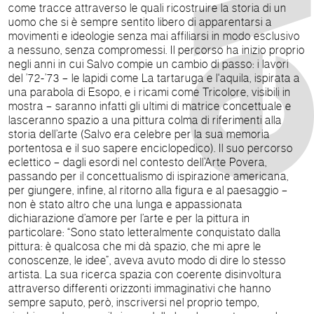
come tracce attraverso le quali ricostruire la storia di un
uomo che si è sempre sentito libero di apparentarsi a
movimenti e ideologie senza mai affiliarsi in modo esclusivo
a nessuno, senza compromessi. Il percorso ha inizio proprio
negli anni in cui Salvo compie un cambio di passo: i lavori
del ’72-’73 – le lapidi come La tartaruga e l'aquila, ispirata a
una parabola di Esopo, e i ricami come Tricolore, visibili in
mostra – saranno infatti gli ultimi di matrice concettuale e
lasceranno spazio a una pittura colma di riferimenti alla
storia dell’arte (Salvo era celebre per la sua memoria
portentosa e il suo sapere enciclopedico). Il suo percorso
eclettico – dagli esordi nel contesto dell’Arte Povera,
passando per il concettualismo di ispirazione americana,
per giungere, infine, al ritorno alla figura e al paesaggio –
non è stato altro che una lunga e appassionata
dichiarazione d’amore per l’arte e per la pittura in
particolare: “Sono stato letteralmente conquistato dalla
pittura: è qualcosa che mi dà spazio, che mi apre le
conoscenze, le idee”, aveva avuto modo di dire lo stesso
artista. La sua ricerca spazia con coerente disinvoltura
attraverso differenti orizzonti immaginativi che hanno
sempre saputo, però, inscriversi nel proprio tempo,