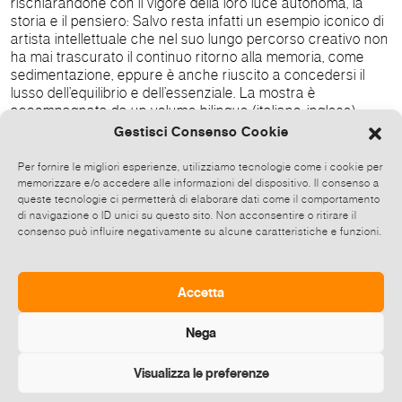
rischiarandone con il vigore della loro luce autonoma, la
storia e il pensiero: Salvo resta infatti un esempio iconico di
artista intellettuale che nel suo lungo percorso creativo non
ha mai trascurato il continuo ritorno alla memoria, come
sedimentazione, eppure è anche riuscito a concedersi il
lusso dell’equilibrio e dell’essenziale. La mostra è
accompagnata da un volume bilingue (italiano-inglese)
realizzato da Dep Art, a cura di Matteo Galbiati e Antonio
Gestisci Consenso Cookie
Addamiano, contenente un testo del curatore, la
riproduzione di tutte le opere esposte, una selezione di
Per fornire le migliori esperienze, utilizziamo tecnologie come i cookie per
immagini di repertorio e apparati bio-bibliografici. Scheda
memorizzare e/o accedere alle informazioni del dispositivo. Il consenso a
della mostra Titolo Salvo. Un’arte senza compromessi A
queste tecnologie ci permetterà di elaborare dati come il comportamento
di navigazione o ID unici su questo sito. Non acconsentire o ritirare il
cura di Matteo Galbiati Sede Galleria Dep Art, Via Comelico
consenso può influire negativamente su alcune caratteristiche e funzioni.
40, 20135 Milano Date 19 ottobre - 23 dicembre 2017
Inaugurazione mercoledì 18 ottobre 2017 ore 19 Orari da
martedì a sabato ore 10.30-19. Chiuso domenica e lunedì
Ingresso libero Info al pubblico Galleria Dep Art tel.
Accetta
0236535620
Nega
Visualizza le preferenze
Diffondi questo evento