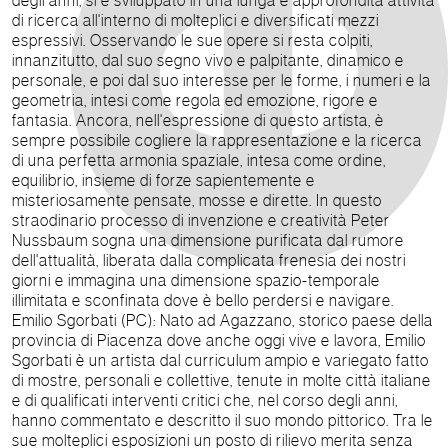
degli anni, si è sviluppato in una lunga e approfondita attività
di ricerca all'interno di molteplici e diversificati mezzi
espressivi. Osservando le sue opere si resta colpiti,
innanzitutto, dal suo segno vivo e palpitante, dinamico e
personale, e poi dal suo interesse per le forme, i numeri e la
geometria, intesi come regola ed emozione, rigore e
fantasia. Ancora, nell'espressione di questo artista, è
sempre possibile cogliere la rappresentazione e la ricerca
di una perfetta armonia spaziale, intesa come ordine,
equilibrio, insieme di forze sapientemente e
misteriosamente pensate, mosse e dirette. In questo
straodinario processo di invenzione e creatività Peter
Nussbaum sogna una dimensione purificata dal rumore
dell'attualità, liberata dalla complicata frenesia dei nostri
giorni e immagina una dimensione spazio-temporale
illimitata e sconfinata dove è bello perdersi e navigare.
Emilio Sgorbati (PC): Nato ad Agazzano, storico paese della
provincia di Piacenza dove anche oggi vive e lavora, Emilio
Sgorbati è un artista dal curriculum ampio e variegato fatto
di mostre, personali e collettive, tenute in molte città italiane
e di qualificati interventi critici che, nel corso degli anni,
hanno commentato e descritto il suo mondo pittorico. Tra le
sue molteplici esposizioni un posto di rilievo merita senza