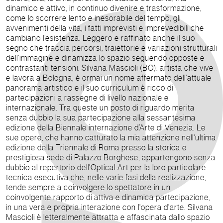
dinamico e attivo, in continuo divenire e trasformazione,
come lo scorrere lento e inesorabile del tempo, gli
avvenimenti della vita, i fatti imprevisti e imprevedibili che
cambiano l’esistenza. Leggero e raffinato anche il suo
segno che traccia percorsi, traiettorie e variazioni strutturali
dell'immagine e dinamizza lo spazio seguendo opposte e
contrastanti tensioni. Silvana Mascioli (BO): artista che vive
e lavora a Bologna, è ormai un nome affermato dell'attuale
panorama artistico e il suo curriculum è ricco di
partecipazioni a rassegne di livello nazionale e
internazionale. Tra queste un posto di riguardo merita
senza dubbio la sua partecipazione alla sessantesima
edizione della Biennale internazione d’Arte di Venezia. Le
sue opere, che hanno catturato la mia attenzione nell'ultima
edizione della Triennale di Roma presso la storica e
prestigiosa sede di Palazzo Borghese, appartengono senza
dubbio al repertorio dell'Optical Art per la loro particolare
tecnica esecutiva che, nelle varie fasi della realizzazione,
tende sempre a coinvolgere lo spettatore in un
coinvolgente rapporto di attiva e dinamica partecipazione,
in una vera e propria interazione con l'opera d'arte. Silvana
Mascioli è letteralmente attratta e affascinata dallo spazio