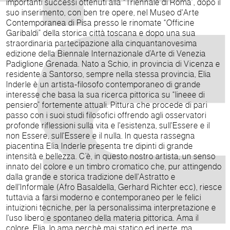
importanti successi ottenuti alla “Triennale di Roma”, dopo il
suo inserimento, con ben tre opere, nel Museo d'Arte
Contemporanea di Pisa presso le rinomate “Officine
Garibaldi” della storica città toscana e dopo una sua
straordinaria partecipazione alla cinquantanovesima
edizione della Biennale Internazionale d’Arte di Venezia
Padiglione Grenada. Nato a Schio, in provincia di Vicenza e
residente a Santorso, sempre nella stessa provincia, Elia
Inderle è un artista-filosofo contemporaneo di grande
interesse che basa la sua ricerca pittorica su “lineee di
pensiero” fortemente attuali. Pittura che procede di pari
passo con i suoi studi filosofici offrendo agli osservatori
profonde riflessioni sulla vita e l'esistenza, sull'Essere e il
non Essere, sull'Essere e il nulla. In questa rassegna
piacentina Elia Inderle presenta tre dipinti di grande
intensità e bellezza. C’è, in questo nostro artista, un senso
innato del colore e un timbro cromatico che, pur attingendo
dalla grande e storica tradizione dell'Astratto e
dell'Informale (Afro Basaldella, Gerhard Richter ecc), riesce
tuttavia a farsi moderno e contemporaneo per le felici
intuizioni tecniche, per la personalissima interpretazione e
l'uso libero e spontaneo della materia pittorica. Ama il
colore, Elia, lo ama perchè mai statico ed inerte, ma