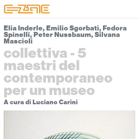
Skip to content
Skip to footer
Menu
Elia Inderle, Emilio Sgorbati, Fedora
Spinelli, Peter Nussbaum, Silvana
Mascioli
collettiva - 5
maestri del
contemporaneo
per un museo
A cura di Luciano Carini