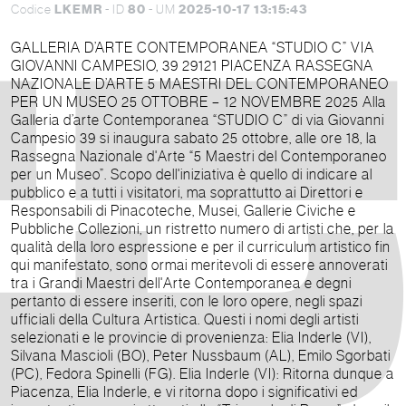
LKEMR
80
2025-10-17 13:15:43
Codice
- ID
- UM
GALLERIA D’ARTE CONTEMPORANEA “STUDIO C” VIA
GIOVANNI CAMPESIO, 39 29121 PIACENZA RASSEGNA
NAZIONALE D’ARTE 5 MAESTRI DEL CONTEMPORANEO
PER UN MUSEO 25 OTTOBRE – 12 NOVEMBRE 2025 Alla
Galleria d’arte Contemporanea “STUDIO C” di via Giovanni
Campesio 39 si inaugura sabato 25 ottobre, alle ore 18, la
Rassegna Nazionale d'Arte “5 Maestri del Contemporaneo
per un Museo”. Scopo dell'iniziativa è quello di indicare al
pubblico e a tutti i visitatori, ma soprattutto ai Direttori e
Responsabili di Pinacoteche, Musei, Gallerie Civiche e
Pubbliche Collezioni, un ristretto numero di artisti che, per la
qualità della loro espressione e per il curriculum artistico fin
qui manifestato, sono ormai meritevoli di essere annoverati
tra i Grandi Maestri dell'Arte Contemporanea e degni
pertanto di essere inseriti, con le loro opere, negli spazi
ufficiali della Cultura Artistica. Questi i nomi degli artisti
selezionati e le provincie di provenienza: Elia Inderle (VI),
Silvana Mascioli (BO), Peter Nussbaum (AL), Emilo Sgorbati
(PC), Fedora Spinelli (FG). Elia Inderle (VI): Ritorna dunque a
Piacenza, Elia Inderle, e vi ritorna dopo i significativi ed