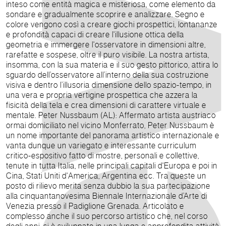
inteso come entità magica e misteriosa, come elemento da
sondare e gradualmente scoprire e analizzare. Segno e
colore vengono così a creare giochi prospettici, lontananze
e profondità capaci di creare l'illusione ottica della
geometria e immergere l'osservatore in dimensioni altre,
rarefatte e sospese, oltre il puro visibile. La nostra artista,
insomma, con la sua materia e il suo gesto pittorico, attira lo
sguardo dell’osservatore all’interno della sua costruzione
visiva e dentro l’illusoria dimensione dello spazio-tempo, in
una vera e propria vertigine prospettica che azzera la
fisicità della tela e crea dimensioni di carattere virtuale e
mentale. Peter Nussbaum (AL): Affermato artista austriaco
ormai domiciliato nel vicino Monferrato, Peter Nussbaum è
un nome importante del panorama artistico internazionale e
vanta dunque un variegato e interessante curriculum
critico-espositivo fatto di mostre, personali e collettive,
tenute in tutta Italia, nelle principali capitali d'Europa e poi in
Cina, Stati Uniti d'America, Argentina ecc. Tra queste un
posto di rilievo merita senza dubbio la sua partecipazione
alla cinquantanovesima Biennale Internazionale d’Arte di
Venezia presso il Padiglione Grenada. Articolato e
complesso anche il suo percorso artistico che, nel corso