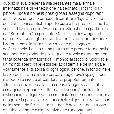
dubbio la sua presenza alla sessantesima Biennale
Internazionale di Venezia che ha segnato il ritorno di un
pittore Piacentino nella prestigiosa Rassegna dopo tanti
anni. Dopo un primo periodo di carattere “figurativo”, ma
con variazioni estetiche aperte pure all’Espressionismo, ha
sentito il fascino delle Avanguardie Storiche e in particolare
del “Surrealismo”, importante Movimento di Avanguardia
nato in Francia negli anni venti attorno alla figura di André
Breton e basato sulla valorizzazione del sogno e
dell’inconscio. La sua è una pittura che prende forma nella
sua mente esplodendo poi in queste tavole materiche con
tanta potenza immaginifica. Il mondo artistico di Sgorbati è
un mondo libero dalle leggi dell’accademia e della fisica e
volutamente al di sopra di ogni logica, perché, in fondo, nelle
tavole dell’artista è inutile cercare ragionevoli spiegazioni
ma occorre invece abbandonarsi prepotentemente
all’estasi derivante dalla sua intensa leggerezza. E’ tutto
immaginario eppure è tutto reale: il segno è facilmente
distinguibile, le figure sono immediatamente riconoscibili, ma
il sogno e la parola, che stanno dietro il gesto creativo, sono
nella mente dell’artista. La sua non è solo arte da virtuoso
estetico: è anche gioia creativa che racconta storie