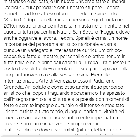
misteriose e delicate, è un nuovo universo fatto di mondi
utopici su cui approdare con il nostro stupore. Fedora
Spinelli: gradito e atteso ritorno di Fedora Spinelli allo
“Studio C” dopo la bella mostra personale qui tenuta ne
2019: mostra di grande intensità, rimasta nella mente e nel
cuore di tutti i piacentini. Nata a San Severo (Foggia), dove
anche oggi vive e lavora, Fedora Spinelli è ormai un nome
importante del panorama artistico nazionale e vanta
dunque un variegato e interessante curriculum critico-
espositivo fatto di mostre, personali e collettive, tenute in
tutta Italia e nelle principali capitali d'Europa. Tra queste un
posto di assoluto rilievo meritano le sue partecipazioni alla
cinquantanovesima e alla sessantesima Biennale
Internazionale d’Arte di Venezia presso il Padiglione
Grenada. Articolato e complesso anche il suo percorso
artistico che, dopo il traguardo accademico, ha spaziato
dall'insegnamento alla pittura e alla poesia con momenti di
forte e sentito impegno culturale e di intenso e meditato
lirismo. Artista a tutto tondo, dunque, carica di vitalità ed
energia e ancora oggi incessantemente impegnata a
creare e produrre in un vero e proprio vortice
multidisciplinare dove i vari ambiti (pittura, letteratura e
poesia) si fanno “vasi comunicanti” dialogando tra loro,