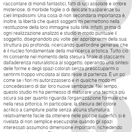
raccontare di mondi fantastici, fatti di luci assolate e ombre
misteriose, di morbide foglie o di delicate trasparenze su
cieli limpidissimi. Una cosa di non secondaria importanza è,
inoltre, la libertà che questi soggetti mi permettono nella
restituzione della loro immagine sulla tela. Infatti, prima di
ogni realizzazione analizzo e studio in modo puntuale il
soggetto, disegnandolo più volte per appropriarmi della sua
struttura più profonda, ricercando quell’ordine generale che
è il nucleo fondamentale della mia ricerca artistica. Tutto ciò
mi consente nel momento della stesura finale di staccarmi
dall’aderenza naturalistica al soggetto, operando una sintesi
delle forme e degli spazi colorati senza preoccuparmi o
sentirmi troppo vincolata al dato reale di partenza. È un po’
come se i fiori mi autorizzassero e in qualche modo mi
concedessero di dar loro nuove sembianze. Nel tempo,
questo studio mi ha permesso di maturare una tecnica più
sicura sia per quanto riguarda l’organizzazione formale che
nella resa pittorica. In particolare, la stesura del colore
acrilico a campiture piatte senza alcuna sfumatura,
relativamente facile da ottenere nelle piccole superfici, si è
rivelata di non semplice esecuzione quando gli spazi
interessati assumono dimensione importanti, richiedendo