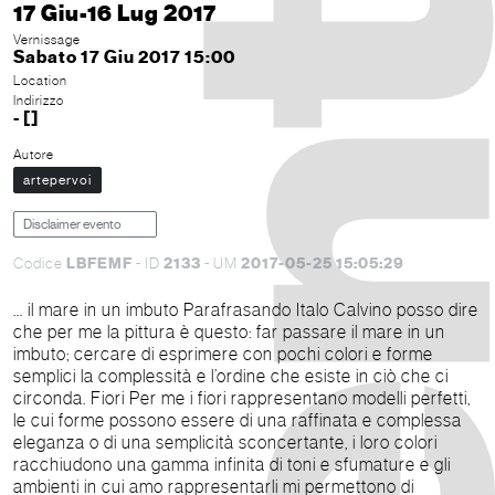
17 Giu-16 Lug 2017
Vernissage
Sabato 17 Giu 2017 15:00
Location
Indirizzo
- []
Autore
artepervoi
Disclaimer evento
LBFEMF
2133
2017-05-25 15:05:29
Codice
- ID
- UM
… il mare in un imbuto Parafrasando Italo Calvino posso dire
che per me la pittura è questo: far passare il mare in un
imbuto; cercare di esprimere con pochi colori e forme
semplici la complessità e l’ordine che esiste in ciò che ci
circonda. Fiori Per me i fiori rappresentano modelli perfetti,
le cui forme possono essere di una raffinata e complessa
eleganza o di una semplicità sconcertante, i loro colori
racchiudono una gamma infinita di toni e sfumature e gli
ambienti in cui amo rappresentarli mi permettono di