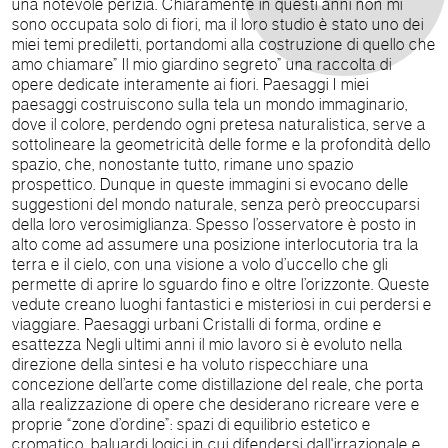
una notevole perizia. Chiaramente in questi anni non mi
sono occupata solo di fiori, ma il loro studio è stato uno dei
miei temi prediletti, portandomi alla costruzione di quello che
amo chiamare” Il mio giardino segreto” una raccolta di
opere dedicate interamente ai fiori. Paesaggi I miei
paesaggi costruiscono sulla tela un mondo immaginario,
dove il colore, perdendo ogni pretesa naturalistica, serve a
sottolineare la geometricità delle forme e la profondità dello
spazio, che, nonostante tutto, rimane uno spazio
prospettico. Dunque in queste immagini si evocano delle
suggestioni del mondo naturale, senza però preoccuparsi
della loro verosimiglianza. Spesso l’osservatore è posto in
alto come ad assumere una posizione interlocutoria tra la
terra e il cielo, con una visione a volo d’uccello che gli
permette di aprire lo sguardo fino e oltre l’orizzonte. Queste
vedute creano luoghi fantastici e misteriosi in cui perdersi e
viaggiare. Paesaggi urbani Cristalli di forma, ordine e
esattezza Negli ultimi anni il mio lavoro si è evoluto nella
direzione della sintesi e ha voluto rispecchiare una
concezione dell’arte come distillazione del reale, che porta
alla realizzazione di opere che desiderano ricreare vere e
proprie “zone d’ordine”: spazi di equilibrio estetico e
cromatico, baluardi logici in cui difendersi dall'irrazionale e