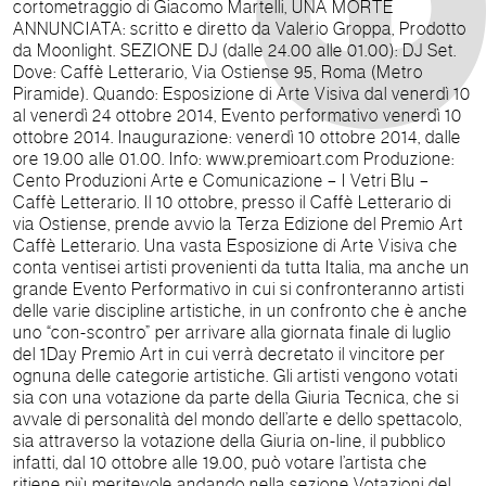
cortometraggio di Giacomo Martelli, UNA MORTE
ANNUNCIATA: scritto e diretto da Valerio Groppa, Prodotto
da Moonlight. SEZIONE DJ (dalle 24.00 alle 01.00): DJ Set.
Dove: Caffè Letterario, Via Ostiense 95, Roma (Metro
Piramide). Quando: Esposizione di Arte Visiva dal venerdì 10
al venerdì 24 ottobre 2014, Evento performativo venerdì 10
ottobre 2014. Inaugurazione: venerdì 10 ottobre 2014, dalle
ore 19.00 alle 01.00. Info: www.premioart.com Produzione:
Cento Produzioni Arte e Comunicazione – I Vetri Blu –
Caffè Letterario. Il 10 ottobre, presso il Caffè Letterario di
via Ostiense, prende avvio la Terza Edizione del Premio Art
Caffè Letterario. Una vasta Esposizione di Arte Visiva che
conta ventisei artisti provenienti da tutta Italia, ma anche un
grande Evento Performativo in cui si confronteranno artisti
delle varie discipline artistiche, in un confronto che è anche
uno “con-scontro” per arrivare alla giornata finale di luglio
del 1Day Premio Art in cui verrà decretato il vincitore per
ognuna delle categorie artistiche. Gli artisti vengono votati
sia con una votazione da parte della Giuria Tecnica, che si
avvale di personalità del mondo dell’arte e dello spettacolo,
sia attraverso la votazione della Giuria on-line, il pubblico
infatti, dal 10 ottobre alle 19.00, può votare l’artista che
ritiene più meritevole andando nella sezione Votazioni del