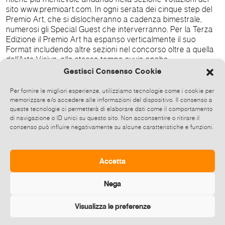
sito www.premioart.com. In ogni serata dei cinque step del
Premio Art, che si dislocheranno a cadenza bimestrale,
numerosi gli Special Guest che interverranno. Per la Terza
Edizione il Premio Art ha espanso verticalmente il suo
Format includendo altre sezioni nel concorso oltre a quella
dell’Arte Visiva, allo stesso tempo avvia anche
un’espansione orizzontale in quanto l’Evento del 10 ottobre
Gestisci Consenso Cookie
andrà in diretta streaming mondiale per andare oltre i
restrittivi confini italiani. La diretta streaming sarà visibile sul
Per fornire le migliori esperienze, utilizziamo tecnologie come i cookie per
sito dedicato alla nuova edizione del premio. All’interno dei
memorizzare e/o accedere alle informazioni del dispositivo. Il consenso a
mille metri quadri del rinomato Caffè Letterario, spazio
queste tecnologie ci permetterà di elaborare dati come il comportamento
di navigazione o ID unici su questo sito. Non acconsentire o ritirare il
industriale dagli arredi di alto design, dalle 19.00 all’una di
consenso può influire negativamente su alcune caratteristiche e funzioni.
notte, il visitatore potrà immergersi in un contenitore
versatile dai numerosi cambi di scena e di linguaggio, in un
premio dedicato all’arte nella sua totalità. Premio Art è in
continua progressione, un divenire che incarna e
Accetta
rispecchia il movimento metamorfico dell’arte e della vita.
Nega
Visualizza le preferenze
Diffondi questo evento