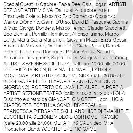
Special Guest 10 Ottobre: Paola Dee, Gaia Logan. ARTISTI
SEZIONE ARTE VISIVA (Dal 10 al 24 ottobre 2014):
Emanuela Colella, Massimo Ezio Domenico Costanzo,
Wanda D’Onofrio, Gianni D’Urso, David Di Pasquale, Sabrina
di Vaio, Giorgio Donders, Marco Ferrari, Claudia Giacchetti,
Bee Elemiah, Pernilla Hernikson, Alfonso Iuliano, Marco
Landi, Maria Carla Mancinelli, Giovanni Mazzi, Enza Messini,
Emanuela Mezzadri, Occhio di Ra, Giada Paolini, Daniela
Rebecchi, Patricia Rodriguez Pastor, Amelia Salladini,
Armando Tamagnone, Sigrid Thaler, Margi Vancheri, Yaridg.
ARTISTI SEZIONE SCRITTURA (dalle ore 19.00 alle 20.00):
FEDERICA BORDIN, NERINA LEONARDI, FABIOLA
MONTINARI. ARTISTI SEZIONE MUSICA (dalle 20.00 alle
21.00): GABRIELLE CHIARARO (PIANISTA ANTONIO
GIORDANO), ROBERTO COLAVALLE, AURELIA PORZIA.
ARTISTI SEZIONE TEATRO (dalle 22.00 alle 23.00): LOLA
D. scritto e diretto da GIANCARLO MORETTI, con LUCIA
CIARDO PER FORTUNA SONO... DIVERSA!!! di
FRANCESCA PIERSANTE SKILL AND HIDE DI EMANUELE
ZUCCHETTA SEZIONE VIDEO E CORTOMETRAGGIO
(dalle 23.00 alle 24.00): METAPHYSICAL video: MFA
Production Band: YOUAREHERE, NO GAME: