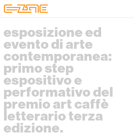
Skip to content
Skip to footer
Menu
esposizione ed
evento di arte
contemporanea:
primo step
espositivo e
performativo del
premio art caffè
letterario terza
edizione.