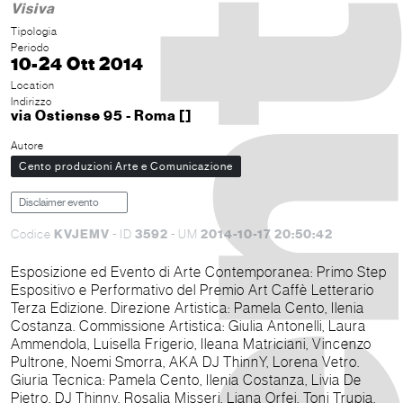
Visiva
Tipologia
Periodo
10-24 Ott 2014
Location
Indirizzo
via Ostiense 95 - Roma []
Autore
Cento produzioni Arte e Comunicazione
Disclaimer evento
KVJEMV
3592
2014-10-17 20:50:42
Codice
- ID
- UM
Esposizione ed Evento di Arte Contemporanea: Primo Step
Espositivo e Performativo del Premio Art Caffè Letterario
Terza Edizione. Direzione Artistica: Pamela Cento, Ilenia
Costanza. Commissione Artistica: Giulia Antonelli, Laura
Ammendola, Luisella Frigerio, Ileana Matriciani, Vincenzo
Pultrone, Noemi Smorra, AKA DJ ThinnY, Lorena Vetro.
Giuria Tecnica: Pamela Cento, Ilenia Costanza, Livia De
Pietro, DJ Thinny, Rosalia Misseri, Liana Orfei, Toni Trupia.