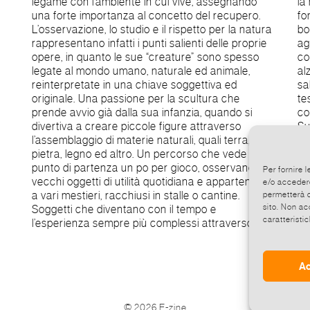
legame con l’ambiente in cui vive, assegnando
la morte stessa. La scultura ha come elemento
una forte importanza al concetto del recupero.
fondamentale il movimento: apre e chiude la
L’osservazione, lo studio e il rispetto per la natura
bocca accompagnato da un suono
rappresentano infatti i punti salienti delle proprie
agghiacciante e al tempo stesso derisorio nei
opere, in quanto le sue “creature” sono spesso
confronti della morte, come volesse beffarsi di lei
legate al mondo umano, naturale ed animale,
alza e abbassa un braccio per brindare, l’altro per
reinterpretate in una chiave soggettiva ed
salutare. L’uccello, posto sulla sua spalla, gira la
originale. Una passione per la scultura che
testa da destra a sinistra come a voler
prende avvio già dalla sua infanzia, quando si
controllare e osservare la situazione generale.
divertiva a creare piccole figure attraverso
Suono e movimento si attivano al passaggio del
l’assemblaggio di materie naturali, quali terra,
fruitore, attraverso un apposito sensore.
pietra, legno ed altro. Un percorso che vede il suo
Realizzata attraverso l’assemblaggio di metalli
punto di partenza un po per gioco, osservando
riciclati, con l’inserimento di parti meccaniche per
Per fornire 
vecchi oggetti di utilità quotidiana e appartenenti
permetterne il movimento. Uno strato di
e/o accedere
a vari mestieri, racchiusi in stalle o cantine.
vetrificante per ruggine gli conferisce un aspetto
permetterà d
sito. Non ac
Soggetti che diventano con il tempo e
lucido e lo protegge, per renderlo duraturo nel
caratteristic
l’esperienza sempre più complessi attraverso
te
Ac
©
2026 E-zine