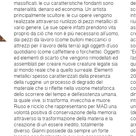
massificati, le cui caratteristiche fondanti sono
dell’opera gira intorno al tema della vita che
materialità, denaro ed economia. Un artista
scorre e della morte. Un concetto facilmente
principalmente scultore, le cui opere vengono
intuibile da parte dello spettatore. Riciclo e
realizzate attraverso riutilizzo di pezzi metallici di
riutilizzo di materiali metallici rappresentano gli
vario genere. Le sue opere infatti prendono vita
aspetti della trasformazione della materia in una
proprio da ciò che non è più necessario all’uomo,
creatura nuova, in un nuovo essere. Conoscenza
dai pezzi da lavoro (come bulloni meccanici o
accurata del materiale, minuziosità e precisione
attrezzi per il lavoro della terra) agli oggetti d’uso
sono i tratti salienti e visibili di quest’opera.
quotidiano (come caffettiere o forchette). Oggetti
“Ectopesci” è stata realizzata infatti attraverso
ed elementi di scarto che vengono rimodellati ed
l’assemblaggio di metallo riciclato, riproducendo
assemblati per creare nuove creature legate sia
quasi fedelmente le fattezze anatomiche
al mondo reale che a quello surreale. Elementi
dell’animale. L’opera “L’ultima Cena”, realizzata nel
metallici spesso caratterizzati dalla presenza
2014, rappresenta invece un uomo nell’atto di
della ruggine: un processo di degrado del
consumare il suo ultimo pasto in quanto
materiale che si riflette nella visione metaforica
condannato. Nel particolare lo vediamo seduto
dello scorrere del tempo e dell’esistenza umana,
dinanzi ad un tavolo con i resti della cena e
la quale vive, si trasforma, invecchia e muore.
intento a brindare mentre tiene nella mano destra
Riuso e riciclo che rappresentano per MAD una
un boccale, presumibilmente pieno di vino
volontà positiva di conservazione della memoria
(deducibile dalla bottiglia posta sul tavolo), mentre
attraverso la trasformazione della materia e la
con l’altra saluta consapevole del fatto che sia
creazione di un essere inedito, totalmente
arrivata la sua ora. Sulla spalla è poggiato un
diverso. Gianni possiede da sempre un forte
uccello con la testa d’avvoltoio, che simboleggia