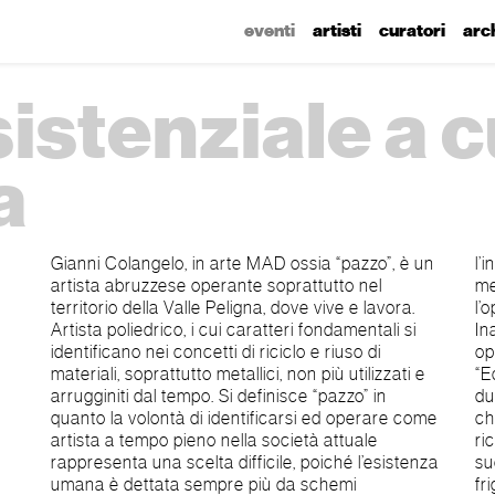
eventi
artisti
curatori
arc
istenziale a c
a
Gianni Colangelo, in arte MAD ossia “pazzo”, è un
l’inserimento anche di parti robotiche e
artista abruzzese operante soprattutto nel
meccaniche per far sì che vi sia un’interazione tra
territorio della Valle Peligna, dove vive e lavora.
l’opera ed il fruitore. Oggi presso lo Spazio
Artista poliedrico, i cui caratteri fondamentali si
Inangolo Gianni Colangelo, MAD, espone due
identificano nei concetti di riciclo e riuso di
opere: Ectopesci e L’ultima Cena. L’opera
materiali, soprattutto metallici, non più utilizzati e
“Ectopesci”, realizzata nel 2010, si identifica in
arrugginiti dal tempo. Si definisce “pazzo” in
due pesci appesi dall’alto con una piccola catena
quanto la volontà di identificarsi ed operare come
che sta ad indicare una sorta di amo. Un forte
artista a tempo pieno nella società attuale
richiamo agli animali catturati, pescati e
rappresenta una scelta difficile, poiché l’esistenza
successivamente appesi all’interno delle celle
umana è dettata sempre più da schemi
frigorifere, in attesa d’essere consumati. Il senso