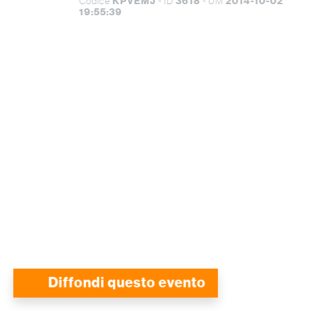
KPVEMJ
3618
2014-10-02
Codice
- ID
- UM
19:55:39
Diffondi questo evento