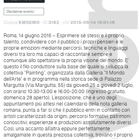
Disclaimer evento
KMSEMO
3162
2015-06-14 15:01:16
Codice
- ID
- UM
Roma, 14 giugno 2015 – Esprimere sé stessi e il proprio
talento, condividere con il pubblico i propri pensieri e le
proprie emozioni mediante percorsi, tecniche e linguaggi
diversi tra loro ma capaci di raccontare sempre e
comunque allo spettatore la propria visione del mondo. E’
questo il filo conduttore sulla base del quale si sviluppa la
collettiva “Painting”, organizzata dalla Galleria “Il Mondo
dell’Arte” e in programma nella storica sede di Palazzo
Margutta (Via Margutta, 55) da giovedì 25 a giovedì 2 luglio,
con orario 10.30-13.00 e 16.00-20.00 (ingresso gratuito,
domenica 28 aperto). L’esposizione, che è uno degli
appuntamenti più attesi nel calendario della nota galleria
romana, punta a far sì che il pubblico entri in contatto con
artisti caratterizzati da origini, percorsi formativi, patrimoni
conoscitivi, esperienze e produzioni assolutamente diversi.
Così, una accanto all’altra eppure perfettamente
amalgamate in questa preziosa collettiva, trovano il proprio