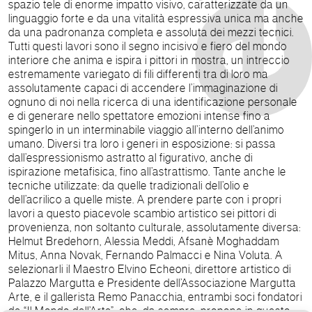
spazio tele di enorme impatto visivo, caratterizzate da un
linguaggio forte e da una vitalità espressiva unica ma anche
da una padronanza completa e assoluta dei mezzi tecnici.
Tutti questi lavori sono il segno incisivo e fiero del mondo
interiore che anima e ispira i pittori in mostra, un intreccio
estremamente variegato di fili differenti tra di loro ma
assolutamente capaci di accendere l’immaginazione di
ognuno di noi nella ricerca di una identificazione personale
e di generare nello spettatore emozioni intense fino a
spingerlo in un interminabile viaggio all’interno dell’animo
umano. Diversi tra loro i generi in esposizione: si passa
dall’espressionismo astratto al figurativo, anche di
ispirazione metafisica, fino all’astrattismo. Tante anche le
tecniche utilizzate: da quelle tradizionali dell’olio e
dell’acrilico a quelle miste. A prendere parte con i propri
lavori a questo piacevole scambio artistico sei pittori di
provenienza, non soltanto culturale, assolutamente diversa:
Helmut Bredehorn, Alessia Meddi, Afsanè Moghaddam
Mitus, Anna Novak, Fernando Palmacci e Nina Voluta. A
selezionarli il Maestro Elvino Echeoni, direttore artistico di
Palazzo Margutta e Presidente dell’Associazione Margutta
Arte, e il gallerista Remo Panacchia, entrambi soci fondatori
de “Il Mondo dell’Arte”, che, da sempre, propone in questo