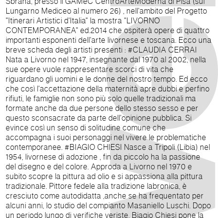
Sbrana, presso il GAMeC CentroArteModerna di Pisa (sul
Lungarno Mediceo al numero 26) , nell'ambito del Progetto
"Itinerari Artistici d'Italia" la mostra "LIVORNO
CONTEMPORANEA" ed.2014 che ospiterà opere di quattro
importanti esponenti dell'arte livornese e toscana. Ecco una
breve scheda degli artisti presenti : #CLAUDIA CERRAI
Nata a Livorno nel 1947, insegnante dal 1970 al 2002, nella
sue opere vuole rappresentare scorci di vita che
riguardano gli uomini e le donne del nostro tempo. Ed ecco
che così l'accettazione della maternità apre dubbi e perfino
rifiuti, le famiglie non sono più solo quelle tradizionali ma
formate anche da due persone dello stesso sesso e per
questo sconsacrate da parte dell'opinione pubblica. Si
evince così un senso di solitudine comune che
accompagna i suoi personaggi nel vivere le problematiche
contemporanee. #BIAGIO CHIESI Nasce a Tripoli (Libia) nel
1954, livornese di adozione , fin da piccolo ha la passione
del disegno e del colore. Approda a Livorno nel 1970 e
subito scopre la pittura ad olio e si appassiona alla pittura
tradizionale. Pittore fedele alla tradizione labronica, è
cresciuto come autodidatta ,anche se ha frequentato per
alcuni anni, lo studio del compianto Masaniello Luschi. Dopo
un periodo lungo di verifiche veriste, Biagio Chiesi pone la