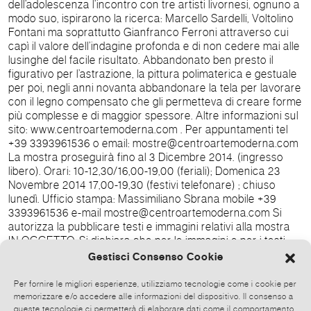
dell’adolescenza l’incontro con tre artisti livornesi, ognuno a
modo suo, ispirarono la ricerca: Marcello Sardelli, Voltolino
Fontani ma soprattutto Gianfranco Ferroni attraverso cui
capì il valore dell’indagine profonda e di non cedere mai alle
lusinghe del facile risultato. Abbandonato ben presto il
figurativo per l’astrazione, la pittura polimaterica e gestuale
per poi, negli anni novanta abbandonare la tela per lavorare
con il legno compensato che gli permetteva di creare forme
più complesse e di maggior spessore. Altre informazioni sul
sito: www.centroartemoderna.com . Per appuntamenti tel
+39 3393961536 o email: mostre@centroartemoderna.com
La mostra proseguirà fino al 3 Dicembre 2014. (ingresso
libero). Orari: 10-12,30/16,00-19,00 (feriali); Domenica 23
Novembre 2014 17,00-19,30 (festivi telefonare) ; chiuso
lunedì. Ufficio stampa: Massimiliano Sbrana mobile +39
3393961536 e-mail mostre@centroartemoderna.com Si
autorizza la pubblicare testi e immagini relativi alla mostra
IN OGGETTO. Si dichiara che per le immagini e per i testi
contenuti nel predetto comunicato non esistono VINCOLI
Gestisci Consenso Cookie
SIAE NE' VINCOLI DI ALCUN TIPO. -
___________________________________________ Il contenuto di
Per fornire le migliori esperienze, utilizziamo tecnologie come i cookie per
questa email è strettamente riservato e non divulgabile a
memorizzare e/o accedere alle informazioni del dispositivo. Il consenso a
terzi se non previa autorizzazione scritta, dal GAMeC
queste tecnologie ci permetterà di elaborare dati come il comportamento