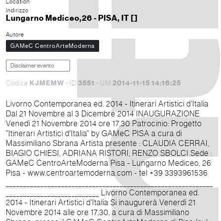
Location
Indirizzo
Lungarno Mediceo,26 - PISA, IT []
Autore
GAMeC CentroArteModerna
Disclaimer evento
KJMEMW
3551
2014-11-15 14:16:25
Codice
- ID
- UM
Livorno Contemporanea ed. 2014 - Itinerari Artistici d'Italia
Dal 21 Novembre al 3 Dicembre 2014 INAUGURAZIONE
Venedì 21 Novembre 2014 ore 17,30 Patrocinio: Progetto
"Itinerari Artistici d'Italia" by GAMeC PISA a cura di
Massimiliano Sbrana Artista presente : CLAUDIA CERRAI,
BIAGIO CHIESI, ADRIANA RISTORI, RENZO SBOLCI Sede :
GAMeC CentroArteModerna Pisa - Lungarno Mediceo, 26
Pisa - www.centroartemoderna.com - tel +39 3393961536
____________________________________________________________
___________________________ Livorno Contemporanea ed.
2014 - Itinerari Artistici d'Italia Si inaugurerà Venerdì 21
Novembre 2014 alle ore 17,30, a cura di Massimiliano