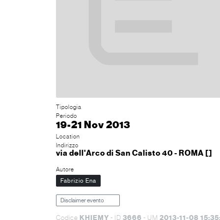
Tipologia
Periodo
19-21 Nov 2013
Location
Indirizzo
via dell'Arco di San Calisto 40 - ROMA []
Autore
Fabrizio Ena
Disclaimer evento
KHIEMY
3666
2013-11-08 15:35
Codice
- ID
- UM