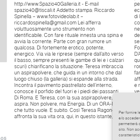
http://www.Spazio40Galleria.it - E-mail
percorsi alchemici che l’artista mette in gioco. Ed
spazio40@tiscali.it Addetto stampa: Riccardo
ecco le foto dedicate a lei. Ed ecco gli autoritratti
Spinella – www.fotovideolab.it –
di lui realizzati fotografando giovani donne che
riccardospinella@gmail.com Lei afferra
con barba e baffi, con fallo posticcio, raccontano,
voluttuosamente uno strumento non
nell’intorno umido delle colline, dentro la catarsi
identificabile. Con fare rituale innesta una spina e
dell’acqua del fiume, la storia disturbante di una
avvia la corrente. Parte con gran rumore un
sessualità rivelata a fondamento dell’individuo.
qualcosa. Di fortemente erotico, potente,
Foto esatte, ferme, sacrali quelle di David
energico. Via via le riprese (sempre dall’alto verso
D’Amore. Video dinamico, rumoroso, pervasivo
il basso, sempre presenti le gambe di lei e i calzari
quello di Teresa Ragonesi. Insieme nella Galleria
scuri) chiarificano la situazione: Teresa imbraccia
romana SPAZIO40 proclamano ORA NOW. E lo
un aspirapolvere, che guida in un intorno che dal
fanno con il coraggio dello scavo profondo. Che
luogo chiuso (la galleria) si espande alla strada.
affronta la centralità del luogo, Roma, propulsore
Incontra il pavimento piastrellato dell’interno,
e raccoglitore di energie millenarie, per farsi
conosce il porfido del fuori e i piedi dei passanti.
veicolo di dinamiche esistenziali positive quanto
Di Roma. E Teresa, con la sua aspirapolvere,
taglienti, affilate e decise. Conduttrici di forza e di
aspira. Non polvere, ma Energia. Di un ORA-NOW
rilancio affermativo consapevole e vitale.
che tutto vuole. E subito. Così Teresa Ragonesi
Fr
Per fornire 
affronta la sua vita ora, qui, in questo istante, con
e/o accedere
permetterà d
sito. Non ac
caratteristic
:05