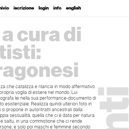
hivio
iscrizione
login
info
english
 a cura di
isti:
 ragonesi