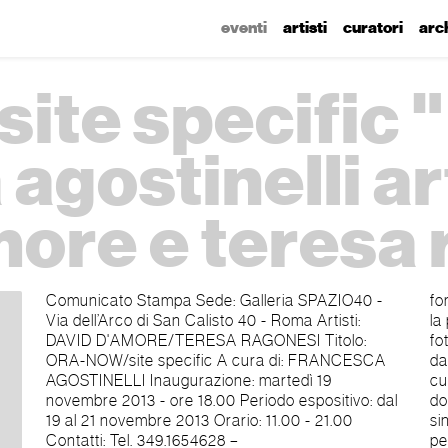
eventi
artisti
curatori
arc
ite specific "
agostinelli art
more e teresa
Comunicato Stampa Sede: Galleria SPAZIO40 -
forza che catalizza e rilancia in modo affermativo
Via dell’Arco di San Calisto 40 - Roma Artisti:
la propria voglia di essere nel mondo. Lui
DAVID D'AMORE/TERESA RAGONESI Titolo:
fotografa lei nella sua performance-documento di
ORA-NOW/site specific A cura di: FRANCESCA
dato esistenziale. Realizza quindi ulteriori foto in
AGOSTINELLI Inaugurazione: martedì 19
cui si propone in autoritratti ancestrali dalla
novembre 2013 - ore 18.00 Periodo espositivo: dal
doppia sessualità, quella che ci è data per natura
19 al 21 novembre 2013 Orario: 11.00 - 21.00
sine saltu, in una commistione che ci rende
Contatti: Tel. 349.1654628 –
persone, e solo poi maschi e femmine secondo