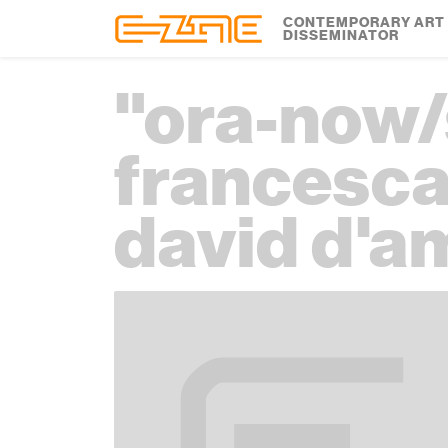
Skip to content
Skip to footer
CONTEMPORARY ART
DISSEMINATOR
"ora-now/s
francesca 
david d'a