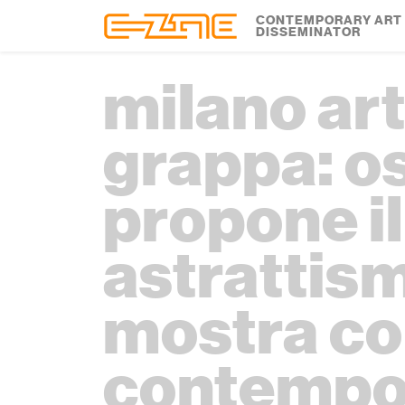
Skip to content
Skip to footer
CONTEMPORARY ART
DISSEMINATOR
milano art
grappa: o
propone i
astrattism
mostra col
contempor