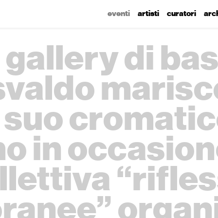
eventi
artisti
curatori
arc
 gallery di ba
svaldo marisc
l suo cromati
o in occasion
lettiva “rifle
anee” organi