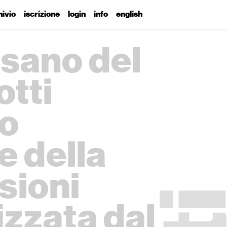
hivio
iscrizione
login
info
english
ssano del
otti
co
e della
ssioni
zzata dal