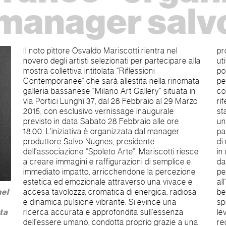
manager salv
Il noto pittore Osvaldo Mariscotti rientra nel
proposte. Considera l'astrazione uno strumento
novero degli artisti selezionati per partecipare alla
utile, funzionale ed efficace per esprimere con
mostra collettiva intitolata "Riflessioni
poche e decise proiezioni compositive quelle
Contemporanee" che sarà allestita nella rinomata
percezioni emotive e sensoriali, dettate dalla
galleria bassanese "Milano Art Gallery" situata in
consapevolezza di uomo e artista pensante. In
via Portici Lunghi 37, dal 28 Febbraio al 29 Marzo
riferimento al suo peculiare stile espressivo è
2015, con esclusivo vernissage inaugurale
stato scritto "Le opere di Mariscotti sono frutto di
previsto in data Sabato 28 Febbraio alle ore
uno spirito autentico, di una ricerca spirituale che
18.00. L'iniziativa è organizzata dal manager
parte da un'intensa ricerca di purezza, di sintesi,
produttore Salvo Nugnes, presidente
di minimale, di esistenziale, di essenziale e sfocia
dell'associazione "Spoleto Arte". Mariscotti riesce
in un mosaico narrativo governato dal candore,
a creare immagini e raffigurazioni di semplice e
dalla sincerità, dall’onestà intellettuale. L'intento
immediato impatto, arricchendone la percezione
perseguito non è soltanto quello di porci di fronte
estetica ed emozionale attraverso una vivace e
all'opera in stato di passiva contemplazione, ma
accesa tavolozza cromatica di energica, radiosa
bensì di sollecitare delle riflessioni attinenti, di
nel
e dinamica pulsione vibrante. Si evince una
spronarci ad andare oltre l'apparenza, facendo
ricerca accurata e approfondita sull'essenza
leva sulla forza propulsiva del pensiero". Di
ata
dell'essere umano, condotta proprio grazie a una
recente, Mariscotti ha preso parte con successo