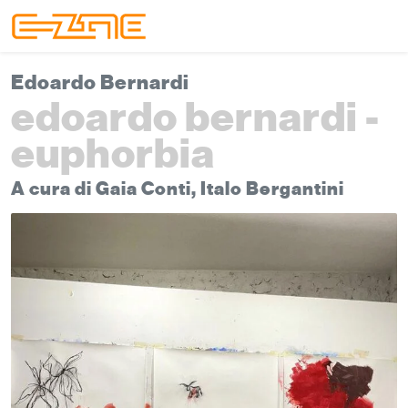
Skip to content
Skip to footer
Menu
Edoardo Bernardi
edoardo bernardi -
euphorbia
A cura di Gaia Conti, Italo Bergantini