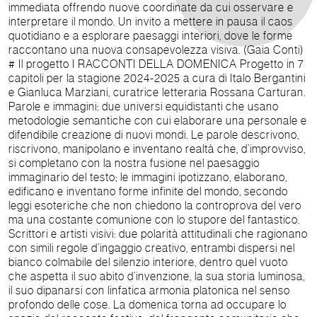
immediata offrendo nuove coordinate da cui osservare e
interpretare il mondo. Un invito a mettere in pausa il caos
quotidiano e a esplorare paesaggi interiori, dove le forme
raccontano una nuova consapevolezza visiva. (Gaia Conti)
# Il progetto I RACCONTI DELLA DOMENICA Progetto in 7
capitoli per la stagione 2024-2025 a cura di Italo Bergantini
e Gianluca Marziani, curatrice letteraria Rossana Carturan.
Parole e immagini: due universi equidistanti che usano
metodologie semantiche con cui elaborare una personale e
difendibile creazione di nuovi mondi. Le parole descrivono,
riscrivono, manipolano e inventano realtà che, d’improvviso,
si completano con la nostra fusione nel paesaggio
immaginario del testo; le immagini ipotizzano, elaborano,
edificano e inventano forme infinite del mondo, secondo
leggi esoteriche che non chiedono la controprova del vero
ma una costante comunione con lo stupore del fantastico.
Scrittori e artisti visivi: due polarità attitudinali che ragionano
con simili regole d’ingaggio creativo, entrambi dispersi nel
bianco colmabile del silenzio interiore, dentro quel vuoto
che aspetta il suo abito d’invenzione, la sua storia luminosa,
il suo dipanarsi con linfatica armonia platonica nel senso
profondo delle cose. La domenica torna ad occupare lo