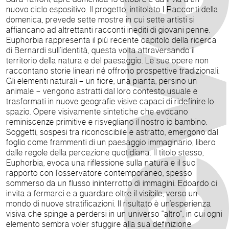
nuovo ciclo espositivo. Il progetto, intitolato I Racconti della
domenica, prevede sette mostre in cui sette artisti si
affiancano ad altrettanti racconti inediti di giovani penne.
Euphorbia rappresenta il più recente capitolo della ricerca
di Bernardi sull’identità, questa volta attraversando il
territorio della natura e del paesaggio. Le sue opere non
raccontano storie lineari né offrono prospettive tradizionali.
Gli elementi naturali – un fiore, una pianta, persino un
animale – vengono astratti dal loro contesto usuale e
trasformati in nuove geografie visive capaci di ridefinire lo
spazio. Opere visivamente sintetiche che evocano
reminiscenze primitive e risvegliano il nostro io bambino.
Soggetti, sospesi tra riconoscibile e astratto, emergono dal
foglio come frammenti di un paesaggio immaginario, libero
dalle regole della percezione quotidiana. Il titolo stesso,
Euphorbia, evoca una riflessione sulla natura e il suo
rapporto con l’osservatore contemporaneo, spesso
sommerso da un flusso ininterrotto di immagini. Edoardo ci
invita a fermarci e a guardare oltre il visibile, verso un
mondo di nuove stratificazioni. Il risultato è un’esperienza
visiva che spinge a perdersi in un universo "altro", in cui ogni
elemento sembra voler sfuggire alla sua definizione