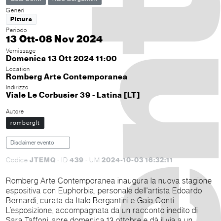
Generi
Pittura
Periodo
13 Ott-08 Nov 2024
Vernissage
Domenica 13 Ott 2024 11:00
Location
Romberg Arte Contemporanea
Indirizzo
Viale Le Corbusier 39 - Latina [LT]
Autore
romberglt
Disclaimer evento
JTEMQ
439
2024-10-03 16:32:11
Codice
- ID
- UM
Romberg Arte Contemporanea inaugura la nuova stagione
espositiva con Euphorbia, personale dell'artista Edoardo
Bernardi, curata da Italo Bergantini e Gaia Conti.
L’esposizione, accompagnata da un racconto inedito di
Sara Taffoni, apre domenica 13 ottobre e dà il via a un