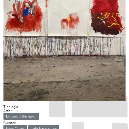
Tipologia
Artisti
Edoardo Bernardi
Curatori
Gaia Conti
Italo Bergantini