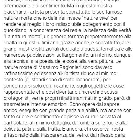
all'emozione e al sentimento. Ma in questa mostra
piacentina, l’artista presenta soprattutto le sue famose
nature morte che io definirei invece “nature vive” per
rendere al meglio il loro indissolubile collegamento con il
quotidiano, la concretezza del reale, la bellezza della verità.
“La natura morta”, un genere tornato prepotentemente alla
ribalta in questi ultimi anni grazie anche, e soprattutto, alle
grandi mostre istituzionali dedicate a questa tematica e alle
numerose pubblicazioni sull’argomento, un ritorno, dunque,
alla tecnica, alla poesia delle cose, alla vera pittura. Le
nature morte di Massimo Ragionieri sono davvero
raffinatissime ed essenziali: l’artista riduce al minimo il
contesto (gli sfondi sono di solito monocromi) per
concentrarsi solo ed unicamente sugli oggetti e le cose
rappresentate che così diventano unici ed indiscussi
protagonisti, veri e propri ritratti inanimati in grado, però, di
trasmettere intense emozioni. Sono opere dal sapore
antico, eseguite con grande perizia e abilità, ma anche con
tanto cuore e sentimento: colpisce la cura riservata al
particolare, al minimo dettaglio, dall’ombra sulle foglie alla
delicata patina sulla frutta. E ancora, chi osserva, resta
affascinato dalla trasparenza del vetro, dal riflesso della