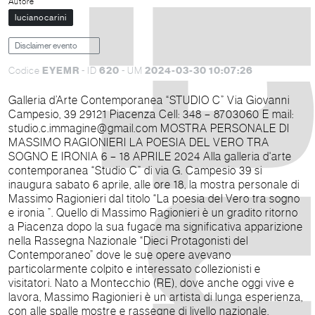
Autore
lucianocarini
Disclaimer evento
EYEMR
620
2024-03-30 10:07:26
Codice
- ID
- UM
Galleria d’Arte Contemporanea “STUDIO C” Via Giovanni
Campesio, 39 29121 Piacenza Cell: 348 – 8703060 E mail:
studio.c.immagine@gmail.com MOSTRA PERSONALE DI
MASSIMO RAGIONIERI LA POESIA DEL VERO TRA
SOGNO E IRONIA 6 – 18 APRILE 2024 Alla galleria d'arte
contemporanea “Studio C” di via G. Campesio 39 si
inaugura sabato 6 aprile, alle ore 18, la mostra personale di
Massimo Ragionieri dal titolo “La poesia del Vero tra sogno
e ironia ”. Quello di Massimo Ragionieri è un gradito ritorno
a Piacenza dopo la sua fugace ma significativa apparizione
nella Rassegna Nazionale “Dieci Protagonisti del
Contemporaneo” dove le sue opere avevano
particolarmente colpito e interessato collezionisti e
visitatori. Nato a Montecchio (RE), dove anche oggi vive e
lavora, Massimo Ragionieri è un artista di lunga esperienza,
con alle spalle mostre e rassegne di livello nazionale.