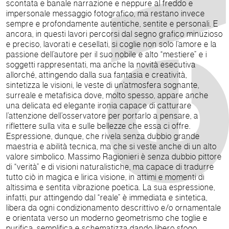
scontata e banale narrazione e neppure al freddo e
impersonale messaggio fotografico, ma restano invece
sempre e profondamente autentiche, sentite e personali. E
ancora, in questi lavori percorsi dal segno grafico minuzioso
e preciso, lavorati e cesellati, si coglie non solo l’amore e la
passione dell’autore per il suo nobile e alto “mestiere” e i
soggetti rappresentati, ma anche la novità esecutiva
allorché, attingendo dalla sua fantasia e creatività,
sintetizza le visioni, le veste di un’atmosfera sognante,
surreale e metafisica dove, molto spesso, appare anche
una delicata ed elegante ironia capace di catturare
l’attenzione dell’osservatore per portarlo a pensare, a
riflettere sulla vita e sulle bellezze che essa ci offre.
Espressione, dunque, che rivela senza dubbio grande
maestria e abilità tecnica, ma che si veste anche di un alto
valore simbolico. Massimo Ragionieri è senza dubbio pittore
di “verità” e di visioni naturalistiche, ma capace di tradurre
tutto ciò in magica e lirica visione, in attimi e momenti di
altissima e sentita vibrazione poetica. La sua espressione,
infatti, pur attingendo dal “reale” è immediata e sintetica,
libera da ogni condizionamento descrittivo e/o ornamentale
e orientata verso un moderno geometrismo che toglie e
purifica, semplifica e schematizza dando libero sfogo