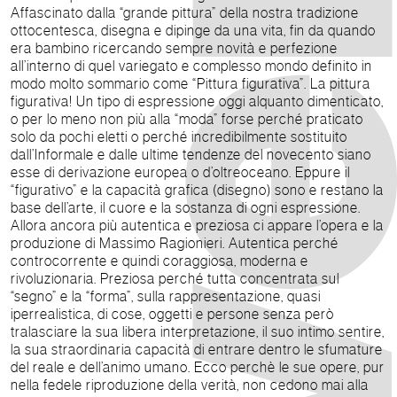
Affascinato dalla “grande pittura” della nostra tradizione
ottocentesca, disegna e dipinge da una vita, fin da quando
era bambino ricercando sempre novità e perfezione
all’interno di quel variegato e complesso mondo definito in
modo molto sommario come “Pittura figurativa”. La pittura
figurativa! Un tipo di espressione oggi alquanto dimenticato,
o per lo meno non più alla “moda” forse perché praticato
solo da pochi eletti o perché incredibilmente sostituito
dall’Informale e dalle ultime tendenze del novecento siano
esse di derivazione europea o d’oltreoceano. Eppure il
“figurativo” e la capacità grafica (disegno) sono e restano la
base dell’arte, il cuore e la sostanza di ogni espressione.
Allora ancora più autentica e preziosa ci appare l’opera e la
produzione di Massimo Ragionieri. Autentica perché
controcorrente e quindi coraggiosa, moderna e
rivoluzionaria. Preziosa perché tutta concentrata sul
“segno” e la “forma”, sulla rappresentazione, quasi
iperrealistica, di cose, oggetti e persone senza però
tralasciare la sua libera interpretazione, il suo intimo sentire,
la sua straordinaria capacità di entrare dentro le sfumature
del reale e dell’animo umano. Ecco perchè le sue opere, pur
nella fedele riproduzione della verità, non cedono mai alla