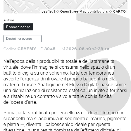
Leaflet
| ©
OpenStreetMap
contributors ©
CARTO
Autore
Rossocinabro
Disclaimer evento
CRYEMY
3945
2026-06-19 12:28:14
Codice
- ID
- UM
Nell’epoca della riproducibilità totale e dell'istantaneità
virtuale, dove l'immagine si consuma nello spazio di un
battito di ciglia su uno schermo, l’arte contemporanea
avverte l’urgenza di ritrovare il proprio baricentro nella
materia. Tracce Analogiche nel Flusso Digitale nasce come
una dichiarazione di resistenza estetica: un invito a fermarsi
e a ristabilire un contatto visivo e tattile con la fisicità
dell’opera d’arte.
Roma, città stratificata per eccellenza — dove il tempo non
si cancella ma si accumula in sedimenti di marmo, pigmento
e pietra —, diventa il palcoscenico ideale per questa
riflessione. In una realtà dominata dall’effimero digitale, gli