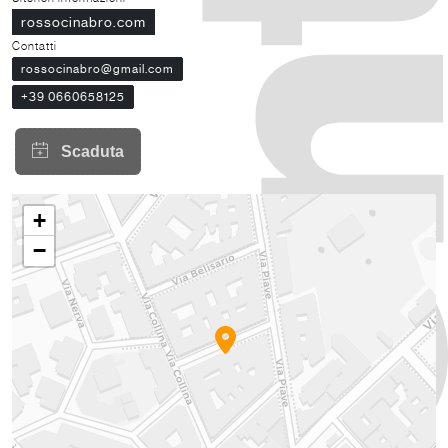
rossocinabro.com
Contatti
rossocinabro@gmail.com
+39 0660658125
+
−