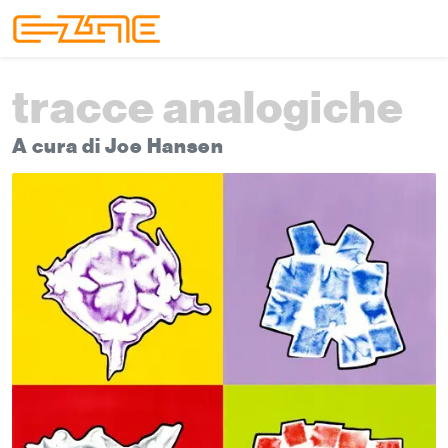
Skip to content
Skip to footer
Menu
tracce analogiche
A cura di Joe Hansen