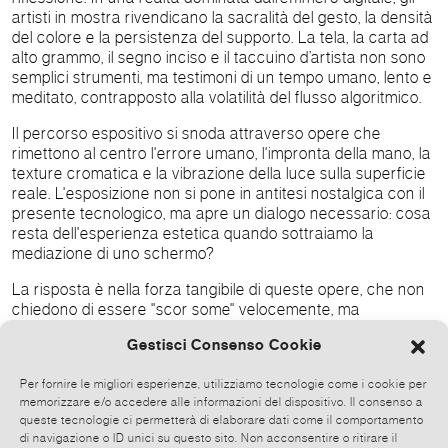
artisti in mostra rivendicano la sacralità del gesto, la densità
del colore e la persistenza del supporto. La tela, la carta ad
alto grammo, il segno inciso e il taccuino d’artista non sono
semplici strumenti, ma testimoni di un tempo umano, lento e
meditato, contrapposto alla volatilità del flusso algoritmico.
Il percorso espositivo si snoda attraverso opere che
rimettono al centro l'errore umano, l'impronta della mano, la
texture cromatica e la vibrazione della luce sulla superficie
reale. L'esposizione non si pone in antitesi nostalgica con il
presente tecnologico, ma apre un dialogo necessario: cosa
resta dell'esperienza estetica quando sottraiamo la
mediazione di uno schermo?
La risposta è nella forza tangibile di queste opere, che non
chiedono di essere "scor some" velocemente, ma
pretendono una presenza. Quella dell'artista che le ha
Gestisci Consenso Cookie
create, e quella del visitatore che, finalmente, torna a
osservare.
Per fornire le migliori esperienze, utilizziamo tecnologie come i cookie per
memorizzare e/o accedere alle informazioni del dispositivo. Il consenso a
In esposizione opere di: Atta (Antoinette Tontcheva),
queste tecnologie ci permetterà di elaborare dati come il comportamento
Giorgio Binda, Bassem H Boustany, Cosmin Brendea, Jaime
di navigazione o ID unici su questo sito. Non acconsentire o ritirare il
Cuadrench, Fiz Domínguez Pérez,
Andrea T. Keul,