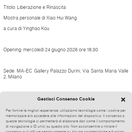
Titolo: Liberazione e Rinascita
Mostra personale di Xiao Hui Wang
a cura di Yinghao Kou
Opening: mercoledì 24 giugno 2026 ore 18.30
Sede: MA-EC Gallery Palazzo Durini, Via Santa Maria Valle
2, Milano
Orari: martedì-venerdì ore 10.00-13.00 e 15.00-19.00;
Gestisci Consenso Cookie
sabato ore 15.00-19.00
Per fornire le migliori esperienze, utilizziamo tecnologie come i cookie per
Fino al 24 luglio 2026
memorizzare e/o accedere alle informazioni del dispositivo. Il consenso a
queste tecnologie ci permetterà di elaborare dati come il comportamento
di navigazione o ID unici su questo sito. Non acconsentire o ritirare il
consenso può influire negativamente su alcune caratteristiche e funzioni.