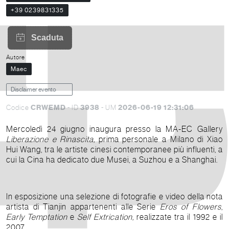
+39 0239831335
Autore
Maec
Disclaimer evento
CRWEMD
3938
2026-06-19 12:31:06
Codice
- ID
- UM
Mercoledì 24 giugno inaugura presso la MA-EC Gallery
Liberazione e Rinascita
,
prima personale a Milano di Xiao
Hui Wang, tra le artiste cinesi contemporanee più influenti, a
cui la Cina ha dedicato due Musei, a Suzhou e a Shanghai.
In esposizione una selezione di fotografie e video della nota
artista di Tianjin appartenenti alle Serie
Eros of Flowers
,
Early Temptation
e
Self Extrication,
realizzate tra il 1992 e il
2007.