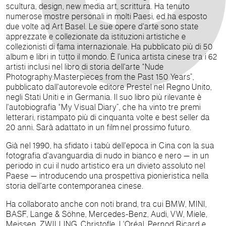
scultura, design, new media art, scrittura. Ha tenuto
numerose mostre personali in molti Paesi, ed ha esposto
due volte ad Art Basel. Le sue opere d'arte sono state
apprezzate e collezionate da istituzioni artistiche e
collezionisti di fama internazionale. Ha pubblicato più di 50
album e libri in tutto il mondo. È l'unica artista cinese tra i 62
artisti inclusi nel libro di storia dell'arte “Nude
Photography:Masterpieces from the Past 150 Years”,
pubblicato dall'autorevole editore Prestel nel Regno
Unito,
negli Stati Uniti e in Germania. Il suo libro più rilevante è
l'autobiografia “My Visual Diary”, che ha vinto tre premi
letterari, ristampato più di cinquanta volte e best seller da
20 anni. Sarà adattato in un film
nel prossimo futuro.
Già nel 1990, ha sfidato i tabù dell'epoca in Cina con la sua
fotografia d'avanguardia di nudo in bianco e nero — in un
periodo in cui il nudo artistico era un divieto assoluto nel
Paese — introducendo una prospettiva pionieristica nella
storia dell'arte contemporanea cinese.
Ha collaborato anche con noti brand, tra cui BMW, MINI,
BASF, Lange & Söhne, Mercedes-Benz, Audi, VW, Miele,
Meissen, ZWILLING, Christofle, L'Oréal, Pernod Ricard e