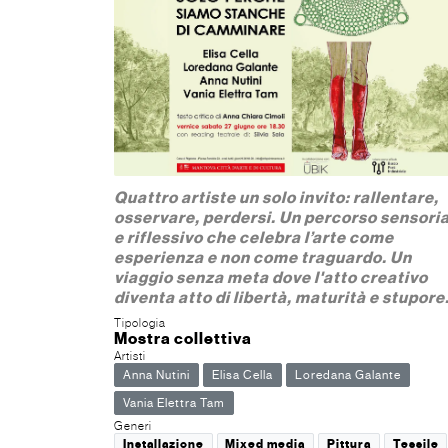
Quattro artiste un solo invito: rallentare,
osservare, perdersi. Un percorso sensori
e riflessivo che celebra l’arte come
esperienza e non come traguardo. Un
viaggio senza meta dove l'atto creativo
diventa atto di libertà, maturità e stupore
Tipologia
Mostra collettiva
Artisti
Anna Nutini
Elisa Cella
Loredana Galante
Vania Elettra Tam
Generi
Installazione
Mixed media
Pittura
Tessile