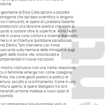
tistiche.
 geometrie di Elisa Cella aprono a possibili
smogonie che dal dato scientifico si dirigono
rso il reincanto; le opere di Loredana Galante
stodiscono una tensione poetica che invita lo
uardo a sostare oltre la superficie; Anna Nutini
tte in scena corpi contorti e insieme liberissimi,
mersi in architetture quotidiane paradossali;
nia Elettra Tam interviene con ironia
ssacrante sulla memoria delle immagini e sugli
getti delle nostre vite, smontandoli e
componendoli in nuove narrazioni.
 mostra costruisce così una trama relazionale
 cui il femminile emerge non come categoria
finita, ma come gesto poetico e politico di
ertura, ascolto e sconfinamento. Come in una
rtitura aperta, le opere dialogano tra loro
nerando armonie inattese e nuovi spazi di
ossimità.
 accompagnare l’inaugurazione sarà un