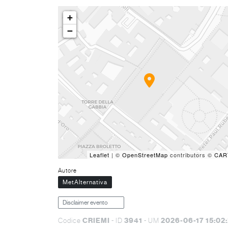
+
−
Leaflet
| ©
OpenStreetMap
contributors ©
CAR
Autore
MetAlternativa
Disclaimer evento
CRIEMI
3941
2026-06-17 15:02
Codice
- ID
- UM