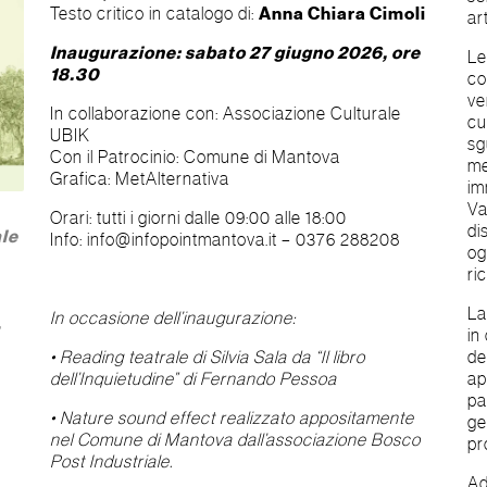
Testo critico in catalogo di:
Anna Chiara Cimoli
ar
Inaugurazione: sabato 27 giugno 2026, ore
Le
18.30
co
ve
In collaborazione con: Associazione Culturale
cu
UBIK
sg
Con il Patrocinio: Comune di Mantova
me
Grafica: MetAlternativa
im
Va
Orari: tutti i giorni dalle 09:00 alle 18:00
di
ale
Info: info@infopointmantova.it – 0376 288208
og
ri
La
In occasione dell’inaugurazione:
.
in
• Reading teatrale di Silvia Sala da “Il libro
de
dell’Inquietudine” di Fernando Pessoa
ap
pa
• Nature sound effect realizzato appositamente
ge
nel Comune di Mantova dall’associazione Bosco
pr
Post Industriale.
Ad