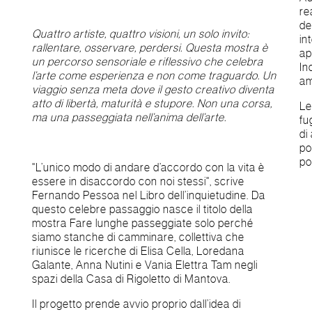
re
de
Quattro artiste, quattro visioni, un solo invito:
in
rallentare, osservare, perdersi. Questa mostra è
ap
un percorso sensoriale e riflessivo che celebra
In
l’arte come esperienza e non come traguardo. Un
am
viaggio senza meta dove il gesto creativo diventa
atto di libertà, maturità e stupore. Non una corsa,
Le
ma una passeggiata nell’anima dell’arte.
fu
di
po
po
"L’unico modo di andare d’accordo con la vita è
essere in disaccordo con noi stessi", scrive
Fernando Pessoa nel Libro dell’inquietudine. Da
questo celebre passaggio nasce il titolo della
mostra Fare lunghe passeggiate solo perché
siamo stanche di camminare, collettiva che
riunisce le ricerche di Elisa Cella, Loredana
Galante, Anna Nutini e Vania Elettra Tam negli
spazi della Casa di Rigoletto di Mantova.
Il progetto prende avvio proprio dall’idea di