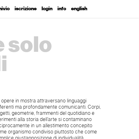
hivio
iscrizione
login
info
english
 solo
i
 opere in mostra attraversano linguaggi
fferenti ma profondamente comunicanti. Corpi,
getti, geometrie, frammenti del quotidiano e
ferimenti alla storia dell’arte si contaminano
ciprocamente in un allestimento concepito
me organismo condiviso piuttosto che come
mplice giustapposizione di individualità