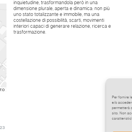
inquietudine, trasformandola però in una
dimensione plurale, aperta e dinamica: non più
uno stato totalizzante e immobile, ma una
costellazione di possibilità, scarti, movimenti
interiori capaci di generare relazione, ricerca e
trasformazione.
TO
Per fornire 
e/o accedere
permetterà d
sito. Non ac
caratteristic
:23