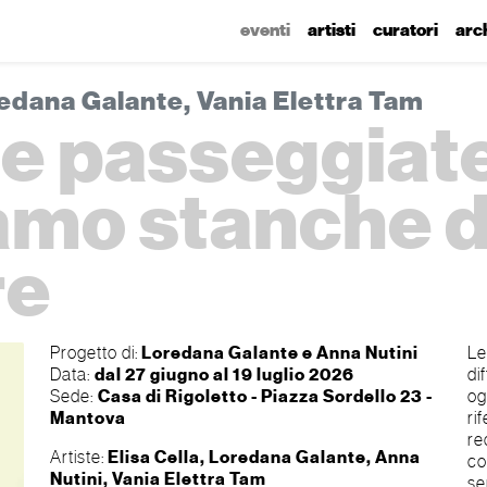
eventi
artisti
curatori
arc
redana Galante, Vania Elettra Tam
he passeggiate
amo stanche d
re
Progetto di:
Loredana Galante e Anna Nutini
Le
Data:
dal 27 giugno al 19 luglio 2026
di
Sede:
Casa di Rigoletto - Piazza Sordello 23 -
og
Mantova
ri
re
Artiste:
Elisa Cella, Loredana Galante, Anna
co
Nutini, Vania Elettra Tam
se