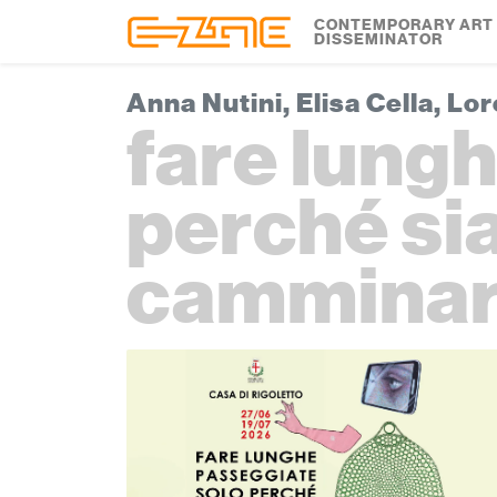
Skip to content
Skip to footer
CONTEMPORARY ART
DISSEMINATOR
Anna Nutini, Elisa Cella, Lo
fare lung
perché si
cammina