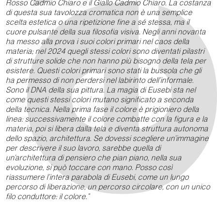
Rosso Cadmio Chiaro e il Giallo Cadmio Chiaro. La costanza
di questa sua tavolozza cromatica non è una semplice
scelta estetica o una ripetizione fine a sé stessa, ma il
cuore pulsante della sua filosofia visiva. Negli anni novanta
ha messo alla prova i suoi colori primari nel caos della
materia; nel 2024 quegli stessi colori sono diventati pilastri
di strutture solide che non hanno più bisogno della tela per
esistere. Questi colori primari sono stati la bussola che gli
ha permesso di non perdersi nel labirinto dell’informale.
Sono il DNA della sua pittura. La magia di Eusebi sta nel
come questi stessi colori mutano significato a seconda
della tecnica. Nella prima fase il colore è prigioniero della
linea: successivamente il colore combatte con la figura e la
materia, poi si libera dalla tela e diventa struttura autonoma
dello spazio, architettura. Se dovessi scegliere un’immagine
per descrivere il suo lavoro, sarebbe quella di
un’architettura di pensiero che pian piano, nella sua
evoluzione, si può toccare con mano. Posso così
riassumere l’intera parabola di Eusebi, come un lungo
percorso di liberazione, un percorso circolare, con un unico
filo conduttore: il colore.”