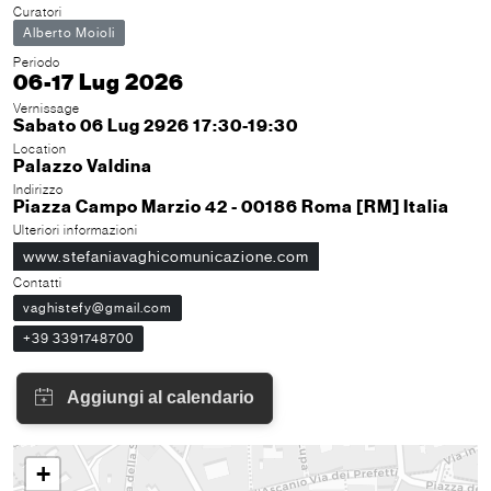
Curatori
Alberto Moioli
Periodo
06-17 Lug 2026
Vernissage
Sabato 06 Lug 2926 17:30-19:30
Location
Palazzo Valdina
Indirizzo
Piazza Campo Marzio 42 - 00186 Roma [RM] Italia
Ulteriori informazioni
www.stefaniavaghicomunicazione.com
Contatti
vaghistefy@gmail.com
+39 3391748700
+