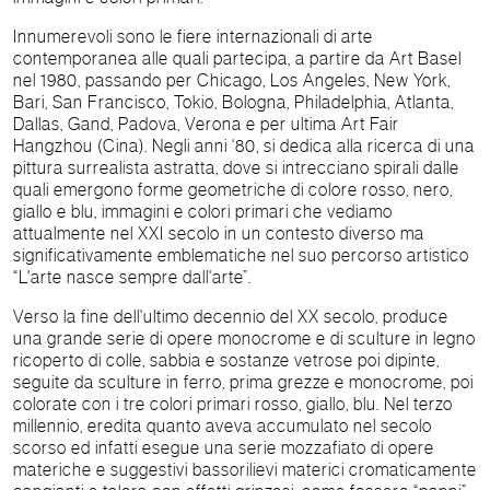
Innumerevoli sono le fiere internazionali di arte
contemporanea alle quali partecipa, a partire da Art Basel
nel 1980, passando per Chicago, Los Angeles, New York,
Bari, San Francisco, Tokio, Bologna, Philadelphia, Atlanta,
Dallas, Gand, Padova, Verona e per ultima Art Fair
Hangzhou (Cina). Negli anni ‘80, si dedica alla ricerca di una
pittura surrealista astratta, dove si intrecciano spirali dalle
quali emergono forme geometriche di colore rosso, nero,
giallo e blu, immagini e colori primari che vediamo
attualmente nel XXI secolo in un contesto diverso ma
significativamente emblematiche nel suo percorso artistico
“L'arte nasce sempre dall'arte”.
Verso la fine dell'ultimo decennio del XX secolo, produce
una grande serie di opere monocrome e di sculture in legno
ricoperto di colle, sabbia e sostanze vetrose poi dipinte,
seguite da sculture in ferro, prima grezze e monocrome, poi
colorate con i tre colori primari rosso, giallo, blu. Nel terzo
millennio, eredita quanto aveva accumulato nel secolo
scorso ed infatti esegue una serie mozzafiato di opere
materiche e suggestivi bassorilievi materici cromaticamente