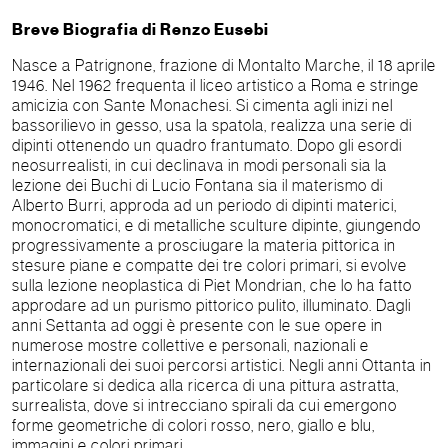
Breve Biografia di Renzo Eusebi
Nasce a Patrignone, frazione di Montalto Marche, il 18 aprile
1946. Nel 1962 frequenta il liceo artistico a Roma e stringe
amicizia con Sante Monachesi. Si cimenta agli inizi nel
bassorilievo in gesso, usa la spatola, realizza una serie di
dipinti ottenendo un quadro frantumato. Dopo gli esordi
neosurrealisti, in cui declinava in modi personali sia la
lezione dei Buchi di Lucio Fontana sia il materismo di
Alberto Burri, approda ad un periodo di dipinti materici,
monocromatici, e di metalliche sculture dipinte, giungendo
progressivamente a prosciugare la materia pittorica in
stesure piane e compatte dei tre colori primari, si evolve
sulla lezione neoplastica di Piet Mondrian, che lo ha fatto
approdare ad un purismo pittorico pulito, illuminato. Dagli
anni Settanta ad oggi è presente con le sue opere in
numerose mostre collettive e personali, nazionali e
internazionali dei suoi percorsi artistici. Negli anni Ottanta in
particolare si dedica alla ricerca di una pittura astratta,
surrealista, dove si intrecciano spirali da cui emergono
forme geometriche di colori rosso, nero, giallo e blu,
immagini e colori primari.