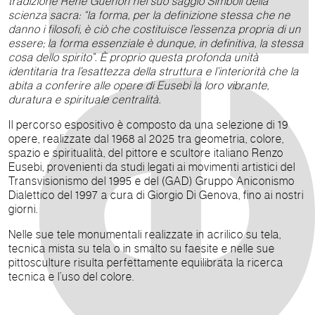
tradizione René Guénon nel suo saggio Simboli della
scienza sacra: “la forma, per la definizione stessa che ne
danno i filosofi, è ciò che costituisce l’essenza propria di un
essere; la forma essenziale è dunque, in definitiva, la stessa
cosa dello spirito”. È proprio questa profonda unità
identitaria tra l’esattezza della struttura e l’interiorità che la
abita a conferire alle opere di Eusebi la loro vibrante,
duratura e spirituale centralità.
Il percorso espositivo è composto da una selezione di 19
opere, realizzate dal 1968 al 2025 tra geometria, colore,
spazio e spiritualità, del pittore e scultore italiano Renzo
Eusebi, provenienti da studi legati ai movimenti artistici del
Transvisionismo del 1995 e del (GAD) Gruppo Aniconismo
Dialettico del 1997 a cura di Giorgio Di Genova, fino ai nostri
giorni.
Nelle sue tele monumentali realizzate in acrilico su tela,
tecnica mista su tela o in smalto su faesite e nelle sue
pittosculture risulta perfettamente equilibrata la ricerca
tecnica e l’uso del colore.