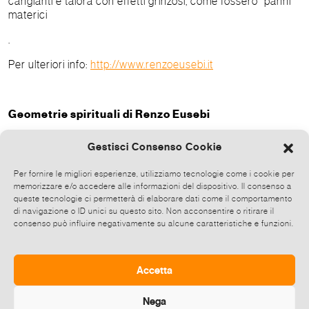
cangianti e talora con effetti grinzosi, come fossero “panni”
materici
.
Per ulteriori info:
http://www.renzoeusebi.it
Geometrie spirituali di Renzo Eusebi
Sala del Cenacolo e Sagrestia Palazzo Valdina,
Gestisci Consenso Cookie
Camera dei deputati, Piazza Campo Marzio 42 -
Roma
Per fornire le migliori esperienze, utilizziamo tecnologie come i cookie per
memorizzare e/o accedere alle informazioni del dispositivo. Il consenso a
Vernissage 6 luglio alle ore 17.30 obbligo di giacca
queste tecnologie ci permetterà di elaborare dati come il comportamento
per i signori, ingresso consentito entro le 17.00, fino
di navigazione o ID unici su questo sito. Non acconsentire o ritirare il
a capienza della sala.
consenso può influire negativamente su alcune caratteristiche e funzioni.
L’esposizione sarà visitabile, con ingresso libero, dal
lunedì al venerdì dalle ore 11.00 alle ore 19.30 (ultimo
Accetta
ingresso alle ore 19.00).
Nega