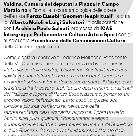
Valdina, Camera dei deputati a Piazza in Campo
Marzio 42
a Roma, la mostra antologica delle opere
dell’artista
Renzo Eusebi “Geometrie spirituali”
, a cura
di
Alberto Moioli
e Luigi Salvatori
, in collaborazione
con
l’Archivio Paolo Salvati
, promossa da
ICAS
Intergruppo Parlamentare Cultura Arte e Sport
con gli
auspici della
Presidenza della Commissione Cultura
della Camera dei deputati.
Come dichiara l’onorevole Federico Mollicone, Presidente
della VII Commissione Cultura, scienza ed istruzione:
“Il
titolo stesso della mostra, “Geometrie Spirituali”, trova una
solida sponda dottrinale nel pensiero di René Guénon e
negli studi sul simbolismo della scienza sacra. Il dialogo che
si instaura tra le severe architetture geometriche e razionali
del Palazzo e l’opera di Renzo Eusebi assume, pertanto, un
preciso valore istituzionale. L’arte assolve qui alla sua
funzione più alta: riaffermare, nel cuore della
rappresentanza della sovranità popolare, il primato dello
Spirito sulla pura quantità, riconducendo il segno
contemporaneo all’alveo della perenne ricerca dell’equilibrio
e della Bellezza. Come scrive lucidamente il filosofo della