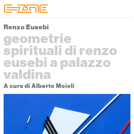
Skip to content
Skip to footer
Menu
Renzo Eusebi
geometrie
spirituali di renzo
eusebi a palazzo
valdina
A cura di Alberto Moioli