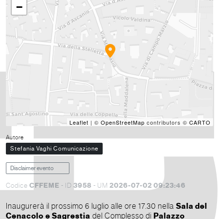
−
Leaflet
| ©
OpenStreetMap
contributors ©
CARTO
Autore
Stefania Vaghi Comunicazione
Disclaimer evento
CFFEME
3958
2026-07-02 09:23:46
Codice
- ID
- UM
Inaugurerà il prossimo 6 luglio alle ore 17.30 nella
Sala del
Cenacolo
e Sagrestia
del Complesso di
Palazzo