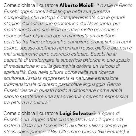
Come dichiara il curatore
Alberto Moioli
:
“Lo stile di Renzo
Eusebi oggi si contraddistingue nella sua purezza
compositiva che dialoga consapevolmente con le grandi
stagioni dell'astrazione geometrica del Novecento, pur
mantenendo una sua lirica creativa molto personale e
riconoscibile. Ogni sua opera manifesta un equilibrio
perfetto tra linee ortogonali e campiture cromatiche in cui il
colore, spesso declinato nei primari rosso, giallo e blu, non è
mai unicamente puro esercizio estetico. Eusebi ha la
capacità di trasformare la superficie pittorica in uno spazio
di meditazione in cui la geometria diviene un veicolo di
spiritualità. Così nella pittura come nella sua ricerca
scultorea, l'artista rappresenta la naturale estensione
tridimensionale di questo particolare linguaggio. Renzo
Eusebi riesce in questo modo a dimostrare come abbia
saputo mantenere una straordinaria coerenza espressiva
tra pittura e scultura.”
Come dichiara il curatore
Luigi Salvatori
:
“L’opera di
Eusebi è un viaggio affascinante attraverso il rigore e la
materia. Dalla sua fase iniziale all’ultima utilizza sempre gli
stessi colori primari: il Blu Oltremare Chiaro (Blu Phthalo), il