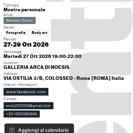
Tipologia
Mostra personale
Artisti
Waseem Emam
Generi
Fotografia
Body art
Periodo
27-29 Ott 2026
Vernissage
Martedì 27 Ott 2026 19:00-22:00
Location
GALLERIA ARCA DI NOESIS
Indirizzo
VIA OSTILIA 3/B, COLOSSEO - Roma [ROMA] Italia
Ulteriori informazioni
www.facebook.com
Contatti
moly202020@gmail.com
+20 1062080996