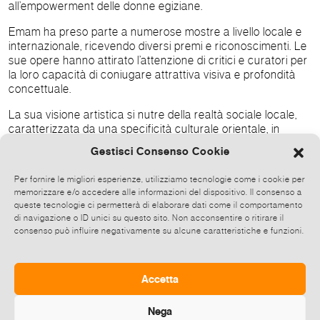
all’empowerment delle donne egiziane.
Emam ha preso parte a numerose mostre a livello locale e
internazionale, ricevendo diversi premi e riconoscimenti. Le
sue opere hanno attirato l’attenzione di critici e curatori per
la loro capacità di coniugare attrattiva visiva e profondità
concettuale.
La sua visione artistica si nutre della realtà sociale locale,
caratterizzata da una specificità culturale orientale, in
dialogo con le questioni femminili in un contesto globale. Le
Gestisci Consenso Cookie
sue opere riflettono concetti sociali complessi, mettendo in
luce le sfide che le donne affrontano—tra discriminazioni e
Per fornire le migliori esperienze, utilizziamo tecnologie come i cookie per
pressioni cumulative che ne limitano la libertà e lo sviluppo.
memorizzare e/o accedere alle informazioni del dispositivo. Il consenso a
queste tecnologie ci permetterà di elaborare dati come il comportamento
di navigazione o ID unici su questo sito. Non acconsentire o ritirare il
consenso può influire negativamente su alcune caratteristiche e funzioni.
La sua pratica artistica si estende inoltre all’esplorazione
dell’identità, delle relazioni umane e della cultura del
consumo, attraverso un approccio visivo concettuale
Accetta
caratterizzato da audacia e forte carica simbolica.
Nega