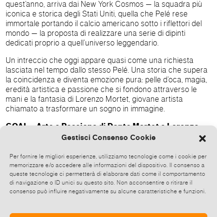
quest’anno, arriva dai New York Cosmos — la squadra più
iconica e storica degli Stati Uniti, quella che Pelé rese
immortale portando il calcio americano sotto i riflettori del
mondo — la proposta di realizzare una serie di dipinti
dedicati proprio a quell’universo leggendario.
Un intreccio che oggi appare quasi come una richiesta
lasciata nel tempo dallo stesso Pelé. Una storia che supera
la coincidenza e diventa emozione pura: pelle d’oca, magia,
eredità artistica e passione che si fondono attraverso le
mani e la fantasia di Lorenzo Mortet, giovane artista
chiamato a trasformare un sogno in immagine.
GOAL – Arte e Passione di Dante Mortet e Lorenzo
Mortet
Gestisci Consenso Cookie
10-17 giugno 2026 - Palazzo Firenze – Società Dante
Per fornire le migliori esperienze, utilizziamo tecnologie come i cookie per
Alighieri
memorizzare e/o accedere alle informazioni del dispositivo. Il consenso a
queste tecnologie ci permetterà di elaborare dati come il comportamento
Piazza di Firenze 27, Roma
di navigazione o ID unici su questo sito. Non acconsentire o ritirare il
consenso può influire negativamente su alcune caratteristiche e funzioni.
Opening: martedì 10 giugno 2026, ore 18.00
Ingresso libero, dal lunedì al venerdì dalle 9.00 alle