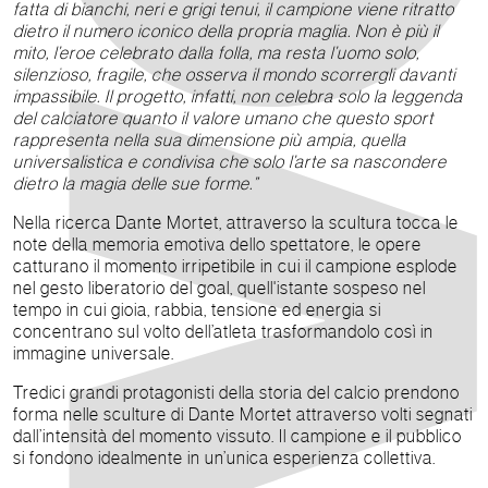
fatta di bianchi, neri e grigi tenui, il campione viene ritratto
dietro il numero iconico della propria maglia. Non è più il
mito, l’eroe celebrato dalla folla, ma resta l’uomo solo,
silenzioso, fragile, che osserva il mondo scorrergli davanti
impassibile. Il progetto, infatti, non celebra solo la leggenda
del calciatore quanto il valore umano che questo sport
rappresenta nella sua dimensione più ampia, quella
universalistica e condivisa che solo l’arte sa nascondere
dietro la magia delle sue forme.”
Nella ricerca Dante Mortet, attraverso la scultura tocca le
note della memoria emotiva dello spettatore, le opere
catturano il momento irripetibile in cui il campione esplode
nel gesto liberatorio del goal, quell'istante sospeso nel
tempo in cui gioia, rabbia, tensione ed energia si
concentrano sul volto dell’atleta trasformandolo così in
immagine universale.
Tredici grandi protagonisti della storia del calcio prendono
forma nelle sculture di Dante Mortet attraverso volti segnati
dall’intensità del momento vissuto. Il campione e il pubblico
si fondono idealmente in un’unica esperienza collettiva.