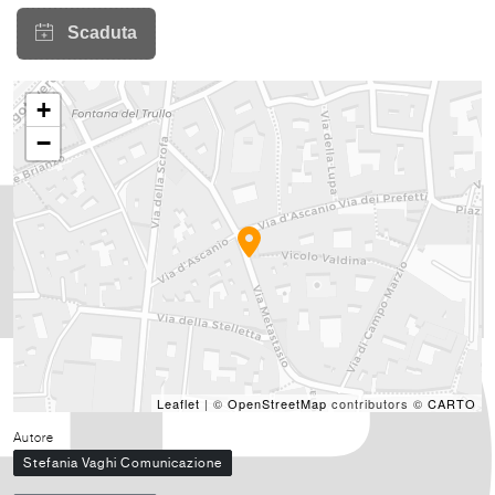
+
−
Leaflet
| ©
OpenStreetMap
contributors ©
CARTO
Autore
Stefania Vaghi Comunicazione