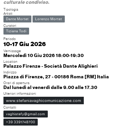
culturale condiviso.
Tipologia
Artisti
Dante Mortet
Lorenzo Mortet
Curatori
Tiziana Todi
Periodo
10-17 Giu 2026
Vernissage
Mercoledì 10 Giu 2026 18:00-19:30
Location
Palazzo Firenze - Società Dante Alighieri
Indirizzo
Piazza di Firenze, 27 - 00186 Roma [RM] Italia
Orari di apertura
Dal lunedì al venerdì dalle 9.00 alle 17.30
Ulteriori informazioni
www.stefaniavaghicomunicazione.com
Contatti
vaghistefy@gmail.com
+39 3391748700