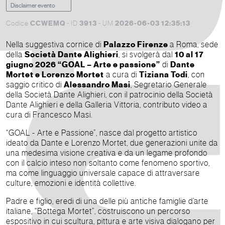
Disclaimer evento
CCWEMQ
3913
2026-06-03 12:35:13
Codice
- ID
- UM
Nella suggestiva cornice di
Palazzo Firenze
a Roma, sede
della
Società Dante Alighieri
, si svolgerà dal
10 al 17
giugno 2026 “GOAL – Arte e passione”
di
Dante
Mortet e Lorenzo Mortet
a cura di
Tiziana Todi
, con
saggio critico di
Alessandro Masi
, Segretario Generale
della Società Dante Alighieri, con il patrocinio della Società
Dante Alighieri e della Galleria Vittoria, contributo video a
cura di Francesco Masi.
“GOAL - Arte e Passione”, nasce dal progetto artistico
ideato da Dante e Lorenzo Mortet, due generazioni unite da
una medesima visione creativa e da un legame profondo
con il calcio inteso non soltanto come fenomeno sportivo,
ma come linguaggio universale capace di attraversare
culture, emozioni e identità collettive.
Padre e figlio, eredi di una delle più antiche famiglie d’arte
italiane, "Bottega Mortet”, costruiscono un percorso
espositivo in cui scultura, pittura e arte visiva dialogano per