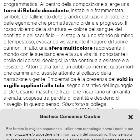
programmatica. Al centro della composizione si erge una
torre di Babele decadente
, instabile e frammentata,
simbolo del fallimento delle grandi costruzioni di potere e
delle egemonie che promettevano ordine e progresso. Il
rosso violento della struttura — colore del sangue, del
conflitto e del sacrificio — si staglia su uno sfondo plumbeo
e tempestoso, evocando visivamente il fragore di tuoni e
cannoni. In alto, una
sfera multicolore
rappresenta il
mondo con le sue bandiere e la sua vitalità: nonostante il
crollo dei colossi ideologici, la vita continua a esistere e a
resistere. Attorno alla torre, un pubblico inerme, quasi morti
che camminano, assiste attonito al collasso della
narrazione vigente. Emblematica è la presenza dei
volti in
argilla applicati alla tela
, segno distintivo del linguaggio
di De Cesario: maschere fragili che incarnano un’umanità
alienata, sospesa tra perdita di identità e desiderio di
risveglio. In questo senso,
Sfascismo
si collega
profondamente al
movimento dell’Alienismo
, fondato
Gestisci Consenso Cookie
dallo stesso De Cesario, che indaga la condizione critica
dell’uomo contemporaneo, denuncia la frattura tra individuo
e società e cerca, attraverso l’arte, una possibilità di
Per fornire le migliori esperienze, utilizziamo tecnologie come i cookie per
memorizzare e/o accedere alle informazioni del dispositivo. Il consenso a
ricomposizione e di nuova coscienza. Come nei periodi