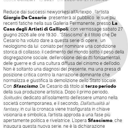
Reduce dai successi newyorkesi all’Artexpo , l’artista
Giorgio De Cesario
presenterà al pubblico le sue piu
recenti fatiche nella sua Galleria Permanente, presso
La
Casa degli Artisti di Gallipoli
, con vernissage sabato 27
giugno 2026 alle ore 19.30 . “Sfascismo” è il titolo che De
Cesario ha voluto dare a questa serie di opere, un
neologismo da lui coniato per nominare una condizione
storica di collasso: il cedimento del mondo sotto il peso della
disgregazione sociale, dell’erosione dei diritti fondamentali,
delle guerre e di una cultura diffusa del cinismo e dell’odio.
Non è soltanto una diagnosi del presente, ma una presa di
posizione critica contro la narrazione dominante che
normalizza e giustifica la demolizione dello Stato sociale.
Con
Sfascismo
, De Cesario dà titolo al
terzo periodo
della sua produzione artistica. Dopo il primo periodo,
Solitudini
, dedicato all’isolamento dell’essere umano nella
società contemporanea, e il secondo,
Dall’attualità al
fantasy
, in cui la cronaca viene trasfigurata in chiave
visionaria e simbolica, l’artista approda a una fase più
apertamente politica e rivelatrice. L’opera
Sfascismo
, che
inaugura questa nuova serie, ne è la dichiarazione