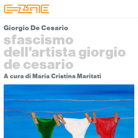
Skip to content
Skip to footer
Menu
Giorgio De Cesario
sfascismo
dell'artista giorgio
de cesario
A cura di Maria Cristina Maritati