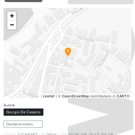
+
−
Leaflet
| ©
OpenStreetMap
contributors ©
CARTO
Autore
Giorgio De Cesario
Disclaimer evento
CCHEMT
3921
2026-06-21 17:30:46
Codice
- ID
- UM