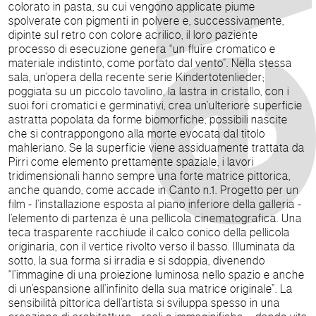
colorato in pasta, su cui vengono applicate piume
spolverate con pigmenti in polvere e, successivamente,
dipinte sul retro con colore acrilico, il loro paziente
processo di esecuzione genera “un fluire cromatico e
materiale indistinto, come portato dal vento”. Nella stessa
sala, un’opera della recente serie Kindertotenlieder;
poggiata su un piccolo tavolino, la lastra in cristallo, con i
suoi fori cromatici e germinativi, crea un’ulteriore superficie
astratta popolata da forme biomorfiche, possibili nascite
che si contrappongono alla morte evocata dal titolo
mahleriano. Se la superficie viene assiduamente trattata da
Pirri come elemento prettamente spaziale, i lavori
tridimensionali hanno sempre una forte matrice pittorica,
anche quando, come accade in Canto n.1. Progetto per un
film - l’installazione esposta al piano inferiore della galleria -
l’elemento di partenza è una pellicola cinematografica. Una
teca trasparente racchiude il calco conico della pellicola
originaria, con il vertice rivolto verso il basso. Illuminata da
sotto, la sua forma si irradia e si sdoppia, divenendo
“l’immagine di una proiezione luminosa nello spazio e anche
di un’espansione all’infinito della sua matrice originale”. La
sensibilità pittorica dell’artista si sviluppa spesso in una