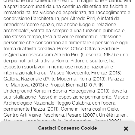
creazione di architetture - reali o immaginifiche – dando vita
a spazi accomunati da una continua dialettica tra fisicità e
immaterialità, tra visione ed esperienza, tra raccoglimento e
condivisione.L’architettura, per Alfredo Pirri, è infatti da
intendersi “come spazio, ma anche luogo di relazione
archetipale”, votata da sempre a una funzione pubblica e,
allo stesso tempo, tesa a favorire momenti di riflessione
personale che concorrano ad alimentare il pensiero e ogni
forma di attività creativa. Press Office Ottavia Sartini E.
os@eduardosecci.com Alfredo Pirri (Cosenza, 1957) è uno
dei più noti artisti attivi a Roma. Pittore e scultore, ha
esposto i suoi lavori in numerose mostre nazionali e
internazionali, tra cui: Museo Novecento, Firenze (2015),
Galleria Nazionale d’Arte Moderna, Roma (2013), Palazzo
Te, Mantova (2013) e Project Biennial D-0 ARK
Underground Konjic in Bosnia Herzegovina (2013), dove la
sua istallazione Passi è in esposizione permanente; Museo
Archeologico Nazionale Reggio Calabria, con l’opera
permanente Piazza (2011); Come in Terra così in Cielo,
Centro Arti Visive Pescheria, Pesaro (2007); Un été italien,
Mai- son Européenne de la Photographie, Parigi (2006);
Biennale dell’Avana (2001); La Ville / Le Jardin / La
Gestisci Consenso Cookie
Mémoire, Accademia di Francia a Roma -Villa Medici