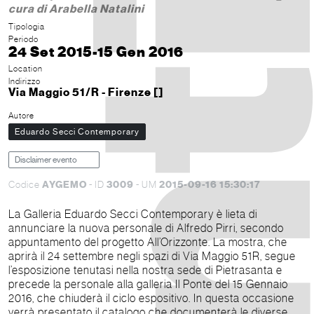
cura di Arabella Natalini
Tipologia
Periodo
24 Set 2015-15 Gen 2016
Location
Indirizzo
Via Maggio 51/R - Firenze []
Autore
Eduardo Secci Contemporary
Disclaimer evento
AYGEMO
3009
2015-09-16 15:30:17
Codice
- ID
- UM
La Galleria Eduardo Secci Contemporary è lieta di
annunciare la nuova personale di Alfredo Pirri, secondo
appuntamento del progetto All’Orizzonte. La mostra, che
aprirà il 24 settembre negli spazi di Via Maggio 51R, segue
l’esposizione tenutasi nella nostra sede di Pietrasanta e
precede la personale alla galleria Il Ponte del 15 Gennaio
2016, che chiuderà il ciclo espositivo. In questa occasione
verrà presentato il catalogo che documenterà le diverse