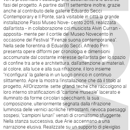
fasi del progetto. A partire dall’11 settembre inoltre, grazie
anche al contributo delle gallerie Eduardo Secci
Contemporary e Il Ponte, sarà visitabile in città la grande
installazione Passi Museo Nove- cento 2015, realizzata
dall’artista - in collaborazione col musicista Alvin Curran -
apposita- mente per il cortile del Museo Novecento in
occasione del Festival “Firenze suona contemporanea”.
Nella sede fiorentina di Eduardo Secci, Alfredo Pirri
presenta opere difformi per cronologia e dimensioni:
accomunate dal costante interesse dell’artista per lo spazio
di confine tra arte e architettura, dall’attenzione ai materiali,
al colore, alla luce e alla sua rifrazione, il loro insieme
“riconfigura” la galleria in un luogo onirico in continuo
slittamento. Apre la mostra l’installazione che dà il titolo al
progetto, All’Orizzonte: sette grandi teche che raccolgono al
loro interno stratificazioni di “cartone museale” lacerato e
illuminato da forme circolari specchianti; la sua
composizione, ulteriormente segnata dalla rifrazione
luminosa delle vernici acriliche retrostanti, rievoca paesaggi
sospesi, “campioni lunari” venati di cromatismo sfuggente.
Nella stanza successiva, due Arie accennano a una
narrazione elusiva. Realizzate su un supporto di plexiglas