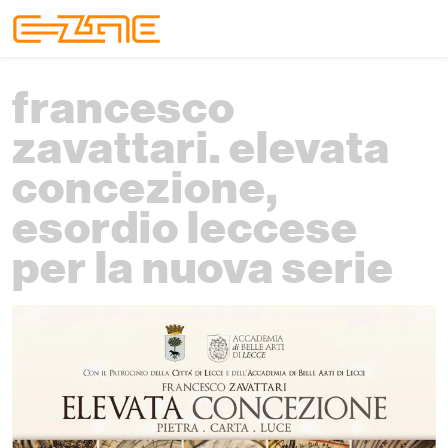
Skip to content
Skip to footer
Menu
francesco
zavattari. elevata
concezione,
esordio leccese
per la nuova serie