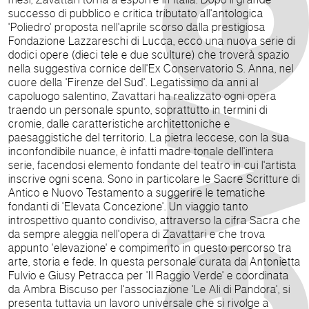
successo di pubblico e critica tributato all'antologica
'Poliedro' proposta nell'aprile scorso dalla prestigiosa
Fondazione Lazzareschi di Lucca, ecco una nuova serie di
dodici opere (dieci tele e due sculture) che troverà spazio
nella suggestiva cornice dell'Ex Conservatorio S. Anna, nel
cuore della 'Firenze del Sud'. Legatissimo da anni al
capoluogo salentino, Zavattari ha realizzato ogni opera
traendo un personale spunto, soprattutto in termini di
cromie, dalle caratteristiche architettoniche e
paesaggistiche del territorio. La pietra leccese, con la sua
inconfondibile nuance, è infatti madre tonale dell'intera
serie, facendosi elemento fondante del teatro in cui l'artista
inscrive ogni scena. Sono in particolare le Sacre Scritture di
Antico e Nuovo Testamento a suggerire le tematiche
fondanti di 'Elevata Concezione'. Un viaggio tanto
introspettivo quanto condiviso, attraverso la cifra Sacra che
da sempre aleggia nell'opera di Zavattari e che trova
appunto 'elevazione' e compimento in questo percorso tra
arte, storia e fede. In questa personale curata da Antonietta
Fulvio e Giusy Petracca per 'Il Raggio Verde' e coordinata
da Ambra Biscuso per l'associazione 'Le Ali di Pandora', si
presenta tuttavia un lavoro universale che si rivolge a