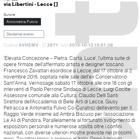
via Libertini - Lecce []
Autore
Antonietta Fulvio
Disclaimer evento
AVHEMV
2971
2015-10-12 15:57:38
Codice
- ID
- UM
'Elevata Concezione – Pietra. Carta. Luce', l'ultima suite di
opere firmate dell'affermato artista e designer toscano
Francesco Zavattari esordisce a Lecce, dal 17 ottobre al 2
novembre 2015, ospitata nelle sale dell'ex Conservatorio
Sant'Anna. Vernissage sabato 17 ottobre alle ore 18 con gli
interventi di Paolo Perrone Sindaco di Lecce, Luigi Coclite
Assessore comunale alla Cultura, Claudio Delli Santi
Sirettore dell’Accademia di Belle Arti di Lecce, Giusy
Petracca e Antonietta Fulvio Co-Curatrici dell’evento per Il
Raggio Verde insieme ad Ambra Biscuso per l’associazione
Le Ali di Pandora. Parallelamente al fortunato svolgimento di
esposizioni personali e numerose attività oltre i confini
nazionali, con diverse ulteriori mostre previste nei prossimi
mesi, Zavattari torna a esporre in Italia. Dopo il grande