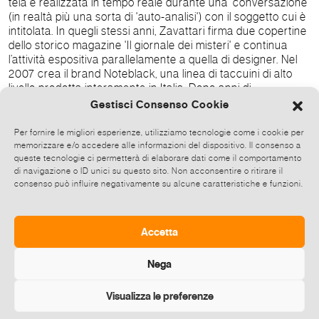
tela è realizzata in tempo reale durante una 'conversazione'
(in realtà più una sorta di 'auto-analisi') con il soggetto cui è
intitolata. In quegli stessi anni, Zavattari firma due copertine
dello storico magazine 'Il giornale dei misteri' e continua
l’attività espositiva parallelamente a quella di designer. Nel
2007 crea il brand Noteblack, una linea di taccuini di alto
livello prodotta interamente in Italia. Dopo anni di
professione sotto altro marchio, il 2008 vede la nascita
Gestisci Consenso Cookie
ufficiale di 'Studio Matitanera', realtà impegnata nell'ambito
della grafica, della progettazione, della comunicazione e del
Per fornire le migliori esperienze, utilizziamo tecnologie come i cookie per
marketing di cui è direttore. Molteplici i racconti e i testi
memorizzare e/o accedere alle informazioni del dispositivo. Il consenso a
pubblicati, fra cui, nel 2001, il libro 'Pulsioni' e, nel 2008, il
queste tecnologie ci permetterà di elaborare dati come il comportamento
di navigazione o ID unici su questo sito. Non acconsentire o ritirare il
racconto 'Aurora' pubblicato da Giulio Perrone Editore nella
consenso può influire negativamente su alcune caratteristiche e funzioni.
raccolta 'Nulla è per sempre' a cura di Flavia Piccinni. Dal
2005 dirige la testata di cinema, teatro e arte '4rum.it' e dal
2010 è direttore e graphic designer della rivista cartacea
'FULL Magazine'. Ha all'attivo numerose personali in Italia e
Accetta
all'estero.
Nega
Visualizza le preferenze
Diffondi questo evento