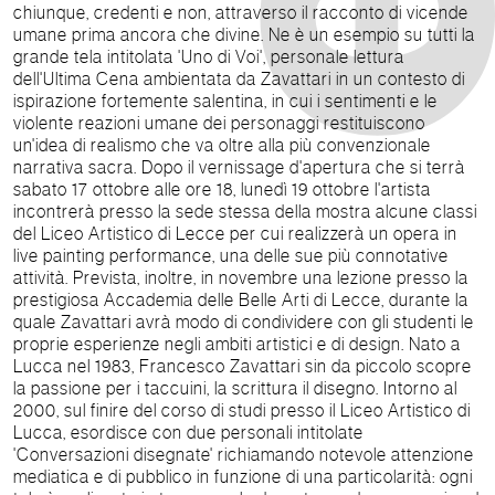
chiunque, credenti e non, attraverso il racconto di vicende
umane prima ancora che divine. Ne è un esempio su tutti la
grande tela intitolata 'Uno di Voi', personale lettura
dell'Ultima Cena ambientata da Zavattari in un contesto di
ispirazione fortemente salentina, in cui i sentimenti e le
violente reazioni umane dei personaggi restituiscono
un'idea di realismo che va oltre alla più convenzionale
narrativa sacra. Dopo il vernissage d'apertura che si terrà
sabato 17 ottobre alle ore 18, lunedì 19 ottobre l'artista
incontrerà presso la sede stessa della mostra alcune classi
del Liceo Artistico di Lecce per cui realizzerà un opera in
live painting performance, una delle sue più connotative
attività. Prevista, inoltre, in novembre una lezione presso la
prestigiosa Accademia delle Belle Arti di Lecce, durante la
quale Zavattari avrà modo di condividere con gli studenti le
proprie esperienze negli ambiti artistici e di design. Nato a
Lucca nel 1983, Francesco Zavattari sin da piccolo scopre
la passione per i taccuini, la scrittura il disegno. Intorno al
2000, sul finire del corso di studi presso il Liceo Artistico di
Lucca, esordisce con due personali intitolate
'Conversazioni disegnate' richiamando notevole attenzione
mediatica e di pubblico in funzione di una particolarità: ogni