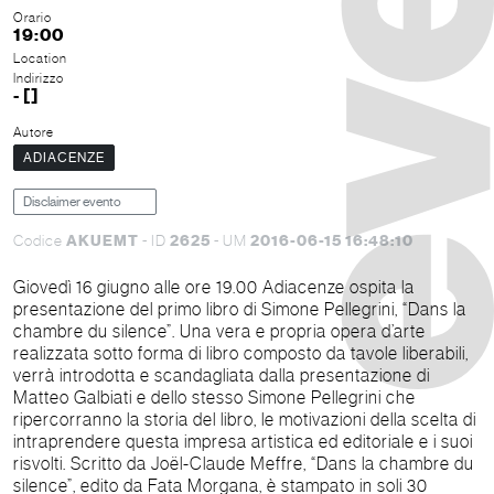
Orario
19:00
Location
Indirizzo
- []
Autore
ADIACENZE
Disclaimer evento
AKUEMT
2625
2016-06-15 16:48:10
Codice
- ID
- UM
Giovedì 16 giugno alle ore 19.00 Adiacenze ospita la
presentazione del primo libro di Simone Pellegrini, “Dans la
chambre du silence”. Una vera e propria opera d’arte
realizzata sotto forma di libro composto da tavole liberabili,
verrà introdotta e scandagliata dalla presentazione di
Matteo Galbiati e dello stesso Simone Pellegrini che
ripercorranno la storia del libro, le motivazioni della scelta di
intraprendere questa impresa artistica ed editoriale e i suoi
risvolti. Scritto da Joël-Claude Meffre, “Dans la chambre du
silence”, edito da Fata Morgana, è stampato in soli 30