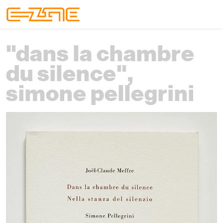
Skip to content
Skip to footer
Menu
"dans la chambre
du silence",
simone pellegrini