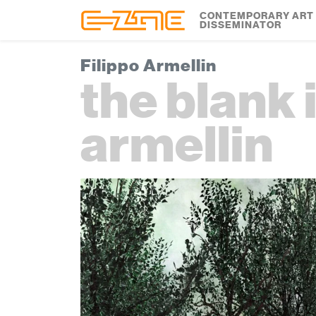
Skip to content
Skip to footer
CONTEMPORARY ART
DISSEMINATOR
Filippo Armellin
the blank i
armellin