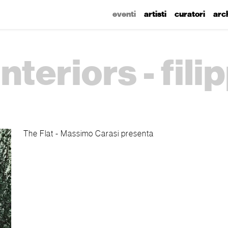
eventi
artisti
curatori
arc
nteriors - fili
The Flat - Massimo Carasi presenta