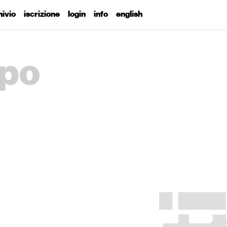
hivio
iscrizione
login
info
english
ppo