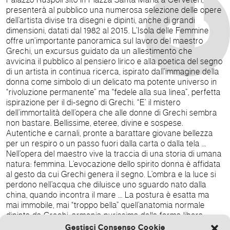
presenterà al pubblico una numerosa selezione delle opere
dell’artista divise tra disegni e dipinti, anche di grandi
dimensioni, datati dal 1982 al 2015. L’Isola delle Femmine
offre un’importante panoramica sul lavoro del maestro
Grechi, un excursus guidato da un allestimento che
avvicina il pubblico al pensiero lirico e alla poetica del segno
di un artista in continua ricerca, ispirato dall’immagine della
donna come simbolo di un delicato ma potente universo in
“rivoluzione permanente” ma “fedele alla sua linea”, perfetta
ispirazione per il di-segno di Grechi. “E’ il mistero
dell’immortalità dell’opera che alle donne di Grechi sembra
non bastare. Bellissime, eteree, divine e sospese.
Autentiche e carnali, pronte a barattare giovane bellezza
per un respiro o un passo fuori dalla carta o dalla tela …
Nell’opera del maestro vive la traccia di una storia di umana
natura: femmina. L’evocazione dello spirito donna è affidata
al gesto da cui Grechi genera il segno. L’ombra e la luce si
perdono nell’acqua che diluisce uno sguardo nato dalla
china, quando incontra il mare … La postura è esatta ma
mai immobile, mai “troppo bella” quell’anatomia normale
dipinta da Grechi; armonia purissima della forma libera
bloccata all’apice di un gesto in divenire … Davanti al
Gestisci Consenso Cookie