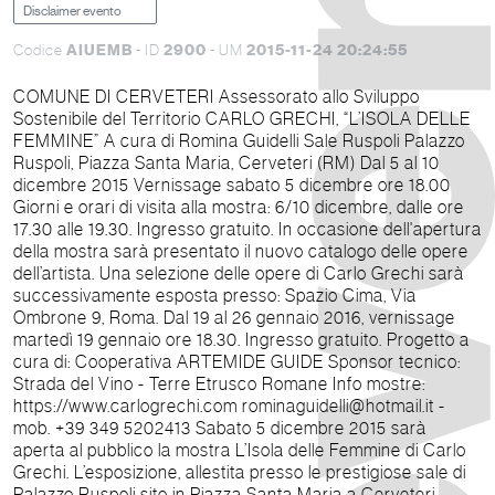
Disclaimer evento
AIUEMB
2900
2015-11-24 20:24:55
Codice
- ID
- UM
COMUNE DI CERVETERI Assessorato allo Sviluppo
Sostenibile del Territorio CARLO GRECHI, “L’ISOLA DELLE
FEMMINE” A cura di Romina Guidelli Sale Ruspoli Palazzo
Ruspoli, Piazza Santa Maria, Cerveteri (RM) Dal 5 al 10
dicembre 2015 Vernissage sabato 5 dicembre ore 18.00
Giorni e orari di visita alla mostra: 6/10 dicembre, dalle ore
17.30 alle 19.30. Ingresso gratuito. In occasione dell'apertura
della mostra sarà presentato il nuovo catalogo delle opere
dell’artista. Una selezione delle opere di Carlo Grechi sarà
successivamente esposta presso: Spazio Cima, Via
Ombrone 9, Roma. Dal 19 al 26 gennaio 2016, vernissage
martedì 19 gennaio ore 18.30. Ingresso gratuito. Progetto a
cura di: Cooperativa ARTEMIDE GUIDE Sponsor tecnico:
Strada del Vino - Terre Etrusco Romane Info mostre:
https://www.carlogrechi.com rominaguidelli@hotmail.it -
mob. +39 349 5202413 Sabato 5 dicembre 2015 sarà
aperta al pubblico la mostra L’Isola delle Femmine di Carlo
Grechi. L’esposizione, allestita presso le prestigiose sale di
Palazzo Ruspoli sito in Piazza Santa Maria a Cerveteri,