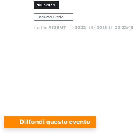
dariociferri
Disclaimer evento
AIDEMT
2922
2015-11-09 22:46
Codice
- ID
- UM
Diffondi questo evento