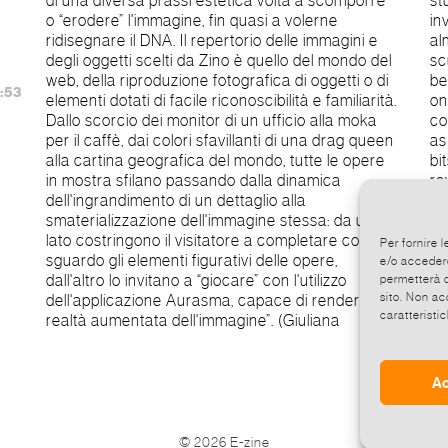
di una diversa prassi estetica volta a scomporre
study of the images world that he has always
o “erodere” l'immagine, fin quasi a volerne
investigated, through his more recent works. The
ridisegnare il DNA. Il repertorio delle immagini e
almost playful use of Lego, applied as in a
degli oggetti scelti da Zino è quello del mondo del
sculpture to the photo images or to objects,
web, della riproduzione fotografica di oggetti o di
becomes for Zino an aesthetic ploy to reflect on
:53
elementi dotati di facile riconoscibilità e familiarità.
one of the most universal aspects of our
Dallo scorcio dei monitor di un ufficio alla moka
contemporary world: decoding the digital image
per il caffè, dai colori sfavillanti di una drag queen
as spectrum and mirror of a world made of pixels,
alla cartina geografica del mondo, tutte le opere
bits, data, strings and complex algorithms. A
in mostra sfilano passando dalla dinamica
reverse trip in the iconologic mechanism of the
dell'ingrandimento di un dettaglio alla
image, where the relationship signifier-meaning is
smaterializzazione dell'immagine stessa: da un
reversed with a different aesthetic practice
lato costringono il visitatore a completare con lo
verged to decompose or “erode” the image till
Per fornire 
sguardo gli elementi figurativi delle opere,
nearly to be willing to redraw the DNA. The
e/o accedere
dall'altro lo invitano a “giocare” con l'utilizzo
repertoire of images and objects chosen by Zino
permetterà d
sito. Non ac
dell'applicazione Aurasma, capace di rendere la
is 
caratteristic
realtà aumentata dell'immagine”. (Giuliana
Ac
©
2026 E-zine