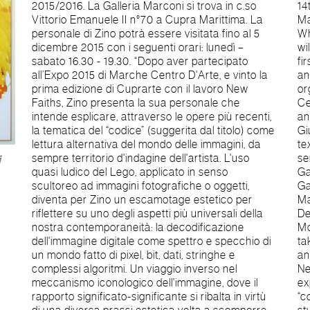
2015/2016. La Galleria Marconi si trova in c.so
14th November Marconi Gallery of Cupra
Vittorio Emanuele II n°70 a Cupra Marittima. La
Marittima presents the second appointment of
personale di Zino potrà essere visitata fino al 5
What’s on today? Codex, sole exhibition by Zino
dicembre 2015 con i seguenti orari: lunedì –
will be opened at 6 p.m. Zino is the winner of the
sabato 16.30 - 19.30. “Dopo aver partecipato
first edition of Cuprarte, organized by the Town
all’Expo 2015 di Marche Centro D'Arte, e vinto la
and Pro Loco of Cupra Marittima.The exposition,
prima edizione di Cuprarte con il lavoro New
organized by Marconi Gallery and Marche
Faiths, Zino presenta la sua personale che
Centro d’Arte, with the cooperation of the Town
intende esplicare, attraverso le opere più recenti,
and Pro Loco of Cupra Marittima, is cured by
la tematica del “codice” (suggerita dal titolo) come
Giuliana Benassi, who is also author of the critical
lettura alternativa del mondo delle immagini, da
text. Codex is the second appointment of the
sempre territorio d'indagine dell'artista. L'uso
series What’s on today? Which is is Marconi
i
quasi ludico del Lego, applicato in senso
Gallery 2015/2016 exposition season. Marconi
scultoreo ad immagini fotografiche o oggetti,
Gallery is in 7, c.so Vittorio Emanuele II at Cupra
diventa per Zino un escamotage estetico per
Marittima. Zino exhibition can be visited till 5th
riflettere su uno degli aspetti più universali della
Decenber 2015 with the following times: from
nostra contemporaneità: la decodificazione
Monday to Saturday 4,30-7,30 p.m. “After having
dell'immagine digitale come spettro e specchio di
taken part to 2015 Expo of Marche Centro d’Arte
un mondo fatto di pixel, bit, dati, stringhe e
and having won the first edition of Cuprarte with
complessi algoritmi. Un viaggio inverso nel
New Faiths work, Zino presents his sole
meccanismo iconologico dell'immagine, dove il
exposition which wants to show the theme of the
rapporto significato-significante si ribalta in virtù
“codex” ( suggested in the title) as an alternative