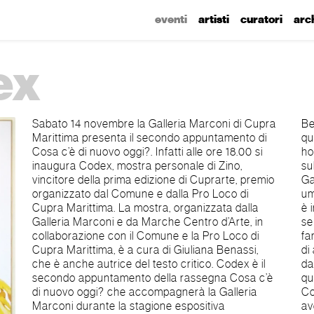
eventi
artisti
curatori
arc
ex
Sabato 14 novembre la Galleria Marconi di Cupra
Benassi) “Non ricordo tutto quello che ho fatto in
Marittima presenta il secondo appuntamento di
questi anni, ma ricordo bene tutti gli artisti con cui
Cosa c’è di nuovo oggi?. Infatti alle ore 18.00 si
ho lavorato, il piacere delle discussioni sull’arte e
inaugura Codex, mostra personale di Zino,
sulla vita, il freddo di inverno e il caldo d’estate. La
vincitore della prima edizione di Cuprarte, premio
Galleria Marconi mi ha dato molto, un percorso
organizzato dal Comune e dalla Pro Loco di
umano e professionale ricco e avvincente, che si
Cupra Marittima. La mostra, organizzata dalla
è incrociato strettamente con la mia vita, anche
Galleria Marconi e da Marche Centro d’Arte, in
se non è tutta la mia vita. Penso agli affetti, alla
collaborazione con il Comune e la Pro Loco di
famiglia, alla mia casa e a chi la frequenta. Penso
Cupra Marittima, è a cura di Giuliana Benassi,
di avere fatto molto, penso di avere ancora molto
che è anche autrice del testo critico. Codex è il
da dire e non voglio rinunciare a nulla di tutto
secondo appuntamento della rassegna Cosa c’è
questo. È con questo spirito che mi sono chiesto
di nuovo oggi? che accompagnerà la Galleria
Cosa c’è di nuovo oggi? E adesso aspetto solo di
Marconi durante la stagione espositiva
avere la risposta.” (Franco Marconi) On Saturday