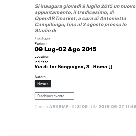
Si inaugura giovedì 9 luglio 2015 un nuovo
appuntamento, il tredicesimo, di
OpenARTmarket, a cura di Antonietta
Campilongo, fino al 2 agosto presso lo
Stadio di
Tipologia
Periodo
09 Lug-02 Ago 2015
Location
Indirizzo
Via di Tor Sanguigna, 3 - Roma []
Autore
Nwart
Disclaimer evento
AEKEMF
3105
2015-06-27 11:45
Codice
- ID
- UM