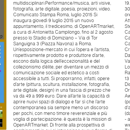
multidisciplinari:Performance/musica, arti visive,
19.00Sabato 10.00 - 20.00- La biglietteria chiude
fotografia, arte digitale, poesia, proiezioni, video.
30 minuti prima Programma giovedì 9 luglio 2015:
Comunicato Stampa Roma, luglio 2015 Si
ore 18.00 Apertura mostra Artisti in mostra: Elio
inaugura giovedì 9 luglio 2015 un nuovo
Atte, Rosella Barretta, Rossana Bartolozzi,
appuntamento, il tredicesimo, di OpenARTmarket,
Stefano Boschetti, Maria Botticelli, Antonietta
a cura di Antonietta Campilongo, fino al 2 agosto
Campilongo, Mauro Camponeschi, Stefania
presso lo Stadio di Domiziano – Via di Tor
Casadei, Paolo Casicci, Silvia Castaldo, Antonella
Sanguigna 3 (Piazza Navona) a Roma.
Catini, Marco Cavalieri, Federica Cecchi, Simona
Un’esposizione-mercato in cui l’opera e l’artista,
Cristofari, Simonetta De Santis, Lucia Ferrara,
rispettivamente prodotto e produttore d’arte,
Daniela Foschi, Fabio Gismondi, Rocco Lancia,
escono dalla logica dell’eccezionalità e del
Valentina Lo Faro, Luciano Lombardi, Sebastiano
collezionismo d’élite, per diventare un mezzo di
Longo, Piero Petracci, Loredana Raciti, Eugenio
comunicazione sociale ed estetico a costi
Rattà, Lisa Yachia Special Guest Nel tempo delle
accessibile a tutti. Si proporranno, infatti, opere
13 lune Artista: onda bianca ore 18,30 Laboratorio
d’arte (pittura, scultura, installazione, fotografia,
Didattico Guarda che luna! - A cura di Zebrart
arte digitale, design) in una fascia di prezzo che
Ore 19.30 Performance: Flussi Lunari Performers:
va da 49 a 999 euro. Dare all’arte la capacità di
Awisha Carolina Gentile (vocalist), Lara Ferrara
aprire nuovi spazi di dialogo e far sì che l’arte
(poesie e voce) con accompagnamento musicale
contemporanea sia sempre meno un discorso
d'autore, Donato Simone e le 13 Dee Lune
per pochi, con meno timore reverenziale e più
(danza). Info: www.openartmarket.it www.nwart.it
voglia di partecipazione: è questa è la mission di
- anto.camp@fastwebnet.it
OpenARTmarket. Di fronte alla prospettiva di
www.stadiodomiziano.com www.ondabianca.net -