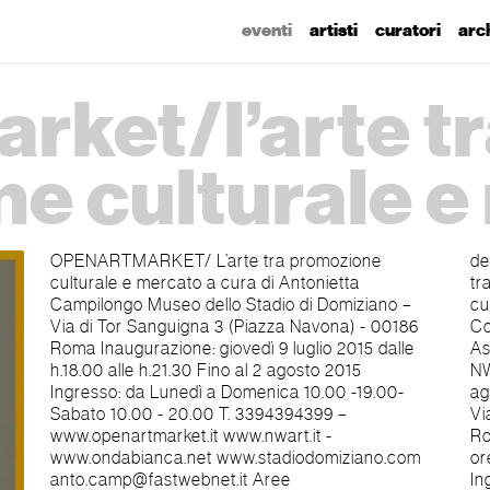
eventi
artisti
curatori
arc
rket/l’arte t
e culturale e
OPENARTMARKET/ L’arte tra promozione
della manifestazione: OPENARTMARKET/ L’arte
culturale e mercato a cura di Antonietta
tra promozione culturale e mercato Progetto a
Campilongo Museo dello Stadio di Domiziano –
cura di Antonietta Campilongo Genere: Arte
Via di Tor Sanguigna 3 (Piazza Navona) - 00186
Contemporanea Organizzazione e ufficio stampa:
Roma Inaugurazione: giovedì 9 luglio 2015 dalle
Associazione Neworld - ecologia e sociale -
h.18.00 alle h.21.30 Fino al 2 agosto 2015
NWart Periodo esposizione: dal 9 luglio al 2
Ingresso: da Lunedì a Domenica 10.00 -19.00-
agosto 2015 Sede: Stadio di Domiziano Indirizzo:
Sabato 10.00 - 20.00 T. 3394394399 –
Via di Tor Sanguigna 3 (piazza Navona) - 00186
www.openartmarket.it www.nwart.it -
Roma Opening: Giovedì 9 luglio ore 18.00, fino alle
www.ondabianca.net www.stadiodomiziano.com
ore 21.30 - Ingresso libero. Giorni successivi:
anto.camp@fastwebnet.it Aree
Ingresso - da Lunedì a Domenica 10.00-