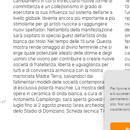
cambiamenti in cui si intrecciano nuove forme di
Tel. 339 4394399 Special Guest - Nel tempo delle
committenza e un collezionismo in grado di
13 lune La luna regola la natura tutta e ispira
esercitare la sua influenza sul sistema dell’arte a
l’umanità. Essa ha un ciclo di 28 giorni che si
livello globale, diventa ancora più importante e più
ripete 13 volte in un anno solare. La luna piena ci
stimolante per gli artisti riuscire a raggiungere
rivela il massimo del suo splendore, specchio
nuovi spettatori. Nell’ambito della manifestazione
della forza e dell’energia solare, assurge a
sarà ospitato lo special guest dell’artista onda
simbolo e a mito della polarità o del divino
bianca dal titolo: Nel tempo delle 13 lune. Questa
femminile. E nel susseguirsi dei cicli che regolano
mostra rende omaggio al divino femminile che si
le nostre vite, la luna piena manifesta colori,
erge quale potenziale alleato delle donne e degli
caratteristiche, sfide e potenzialità diverse con
uomini che vivono per contribuire a creare nuove
cui possiamo confrontarci, trarne guida e
società di fratellanza, libertà e uguaglianza per
insegnamento, fino a fluire con le loro diverse
tutti e di convivenza armonica con la nostra
energie. Questa mostra rende omaggio al divino
martoriata Madre Terra, salvandoci dai
femminile che si erge quale potenziale alleato
fallimentari modelli delle società contemporanee,
delle donne e degli uomini che vivono per
di esclusiva polarità maschile. La mostra delle
contribuire a creare nuove società di fratellanza,
Per fornire 
opere in ceramica di onda bianca, a cura di
libertà e uguaglianza per tutti e di convivenza
e/o accedere
Antonietta Campilongo, sarà aperta giovedì 9
armonica con la nostra martoriata Madre terra,
permetterà d
:17
sito. Non ac
luglio fino al 2 agosto presso l’area archeologica
salvandoci dai fallimentari modelli delle società
caratteristic
dello Stadio di Domiziano. Scheda tecnica Titolo
co
Ac