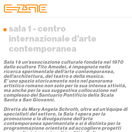
Skip to content
Skip to footer
Menu
sala 1 - centro
internazionale d'arte
contemporanea
Sala 1 è un’associazione culturale fondata nel 1970
dallo scultore Tito Amodei, é impegnata nella
ricerca sperimentale dell’arte contemporanea,
dell’architettura, del teatro e della musica.
E’ uno spazio storicamente noto nel panorama
artistico romano non solo per la sua intensa attività,
ma anche per la sua suggestiva collocazione nel
complesso del Santuario Pontificio della Scala
Santa a San Giovanni.
Diretta da Mary Angela Schroth, oltre ad un’équipe di
specialisti del settore, la Sala 1 opera per la
promozione e la divulgazione dell’arte
contemporanea sperimentale e si è distinta per la
programmazione orientata ad accogliere progetti